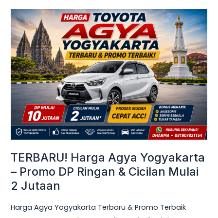
TERBARU!
Harga
Agya
Yogyakarta
–
Promo
DP
Ringan
&
Cicilan
Mulai
TERBARU! Harga Agya Yogyakarta
2
– Promo DP Ringan & Cicilan Mulai
Jutaan
2 Jutaan
Harga Agya Yogyakarta Terbaru & Promo Terbaik