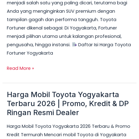
menjadi salah satu yang paling dicari, terutama bagi
DP
Anda yang menginginkan SUV premium dengan
Ringan
tampilan gagah dan performa tangguh. Toyota
&
Fortuner dikenal sebagai: Di Yogyakarta, Fortuner
Cicilan
menjadi pilihan utama untuk kalangan profesional,
Mulai
pengusaha, hingga instansi.
Daftar Isi Harga Toyota
10
Fortuner Yogyakarta
Jutaan
Read More »
Harga Mobil Toyota Yogyakarta
Harga
Mobil
Terbaru 2026 | Promo, Kredit & DP
Toyota
Ringan Resmi Dealer
Yogyakarta
Harga Mobil Toyota Yogyakarta 2026 Terbaru & Promo
Terbaru
Kredit Termurah Mencari mobil Toyota di Yogyakarta
2026