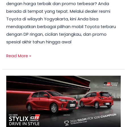
dengan harga terbaik dan promo terbesar? Anda
|
berada di tempat yang tepat. Melalui dealer resmi
Promo,
Toyota di wilayah Yogyakarta, kini Anda bisa
Kredit
mendapatkan berbagai pilihan mobil Toyota terbaru
&
dengan DP ringan, cicilan terjangkau, dan promo
DP
spesial akhir tahun hingga awal
Ringan
Resmi
Read More »
Dealer
Harga
Toyota
Agya
2025
Yogyakarta:
Spesifikasi,
Promo,