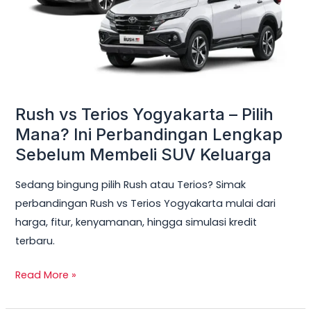
Pilih
Mana?
Ini
Perbandingan
Lengkap
Sebelum
Rush vs Terios Yogyakarta – Pilih
Membeli
Mana? Ini Perbandingan Lengkap
SUV
Sebelum Membeli SUV Keluarga
Keluarga
Sedang bingung pilih Rush atau Terios? Simak
perbandingan Rush vs Terios Yogyakarta mulai dari
harga, fitur, kenyamanan, hingga simulasi kredit
terbaru.
Read More »