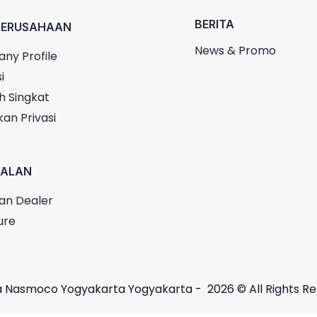
BERITA
PERUSAHAAN
News & Promo
ny Profile
i
h Singkat
kan Privasi
UALAN
an Dealer
ure
 Nasmoco Yogyakarta Yogyakarta - 2026 © All Rights R