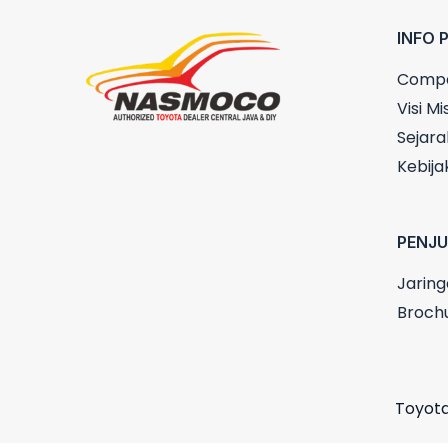
INFO 
Compa
Visi Mis
Sejara
Kebija
PENJ
Jaring
Broch
Toyota