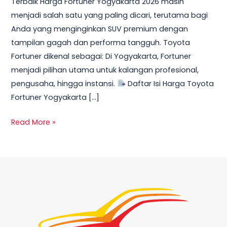
Terbaik Harga Fortuner Yogyakarta 2026 masih
Promo,
menjadi salah satu yang paling dicari, terutama bagi
DP
Anda yang menginginkan SUV premium dengan
Ringan
tampilan gagah dan performa tangguh. Toyota
&
Fortuner dikenal sebagai: Di Yogyakarta, Fortuner
Cicilan
menjadi pilihan utama untuk kalangan profesional,
Mulai
pengusaha, hingga instansi.
Daftar Isi Harga Toyota
10
Fortuner Yogyakarta […]
Jutaan
Read More »