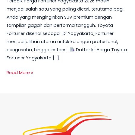
Terbaik Harga Fortuner Yogyakarta 2026 masih
Promo,
menjadi salah satu yang paling dicari, terutama bagi
DP
Anda yang menginginkan SUV premium dengan
Ringan
tampilan gagah dan performa tangguh. Toyota
&
Fortuner dikenal sebagai: Di Yogyakarta, Fortuner
Cicilan
menjadi pilihan utama untuk kalangan profesional,
Mulai
pengusaha, hingga instansi.
Daftar Isi Harga Toyota
10
Fortuner Yogyakarta […]
Jutaan
Read More »