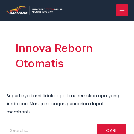
Lewati
Cari
MAI
ke
untuk:
MEN
konten
Innova Reborn
Otomatis
Sepertinya kami tidak dapat menemukan apa yang
Anda cari. Mungkin dengan pencarian dapat
membantu.