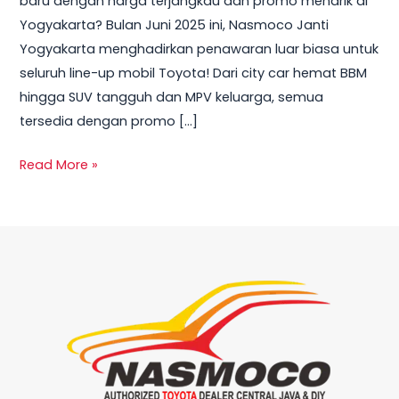
baru dengan harga terjangkau dan promo menarik di
Yogyakarta
Yogyakarta? Bulan Juni 2025 ini, Nasmoco Janti
Juni
Yogyakarta menghadirkan penawaran luar biasa untuk
2025
seluruh line-up mobil Toyota! Dari city car hemat BBM
hingga SUV tangguh dan MPV keluarga, semua
tersedia dengan promo […]
Read More »