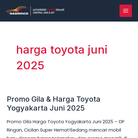
Lewati
MAI
ke
MEN
konten
harga toyota juni
2025
Promo Gila & Harga Toyota
Promo
Gila
Yogyakarta Juni 2025
&
Promo Gila Harga Toyota Yogyakarta Juni 2025 – DP
Harga
Ringan, Cicilan Super Hemat!Sedang mencari mobil
Toyota