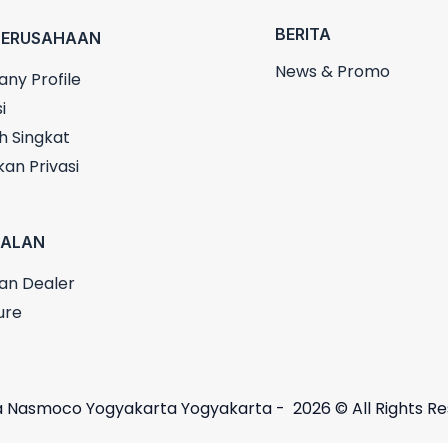
BERITA
PERUSAHAAN
News & Promo
ny Profile
i
h Singkat
kan Privasi
UALAN
an Dealer
ure
 Nasmoco Yogyakarta Yogyakarta - 2026 © All Rights R