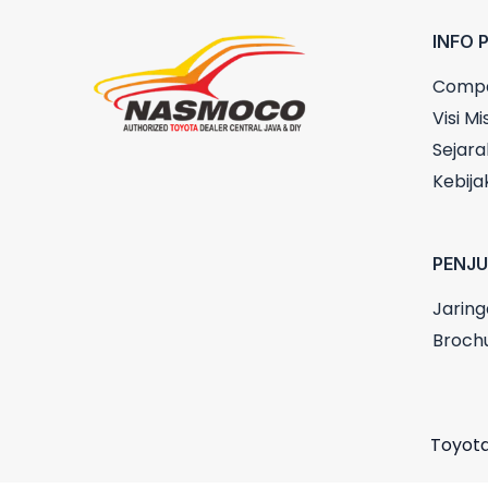
INFO 
Compa
Visi Mis
Sejara
Kebija
PENJ
Jaring
Broch
Toyota