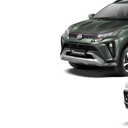
Yogyakarta
–
Pilih
Mana?
Ini
Perbandingan
Lengkap
Sebelum
Membeli
SUV
Keluarga