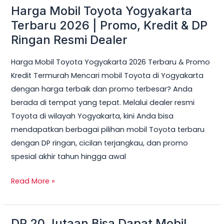
Harga Mobil Toyota Yogyakarta
Harga
Mobil
Terbaru 2026 | Promo, Kredit & DP
Toyota
Ringan Resmi Dealer
Yogyakarta
Harga Mobil Toyota Yogyakarta 2026 Terbaru & Promo
Terbaru
Kredit Termurah Mencari mobil Toyota di Yogyakarta
2026
dengan harga terbaik dan promo terbesar? Anda
|
berada di tempat yang tepat. Melalui dealer resmi
Promo,
Toyota di wilayah Yogyakarta, kini Anda bisa
Kredit
mendapatkan berbagai pilihan mobil Toyota terbaru
&
dengan DP ringan, cicilan terjangkau, dan promo
DP
spesial akhir tahun hingga awal
Ringan
Resmi
Read More »
Dealer
DP 20 Jutaan Bisa Dapat Mobil
DP