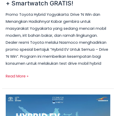
Hybrid
+ Smartwatch GRATIS!
Yogyakarta
Promo Toyota Hybrid Yogyakarta: Drive ‘N Win dan
2026
Menangkan Hadiahnya! Kabar gembira untuk
–
masyarakat Yogyakarta yang sedang mencari mobil
Test
modern, irit bahan bakar, dan ramah lingkungan.
Drive
Dealer resmi Toyota melalui Nasmoco menghadirkan
Sekarang
promo spesial bertajuk “Hybrid EV Untuk Semua – Drive
&
‘N Win”. Program ini memberikan kesempatan bagi
Bawa
konsumen untuk melakukan test drive mobil hybrid
Pulang
Smart
Read More »
TV
+
Smartwatch
Toyota
GRATIS!
Veloz
Hybrid