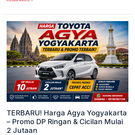
TERBARU!
Harga
Agya
Yogyakarta
–
Promo
DP
Ringan
&
Cicilan
Mulai
TERBARU! Harga Agya Yogyakarta
2
– Promo DP Ringan & Cicilan Mulai
Jutaan
2 Jutaan