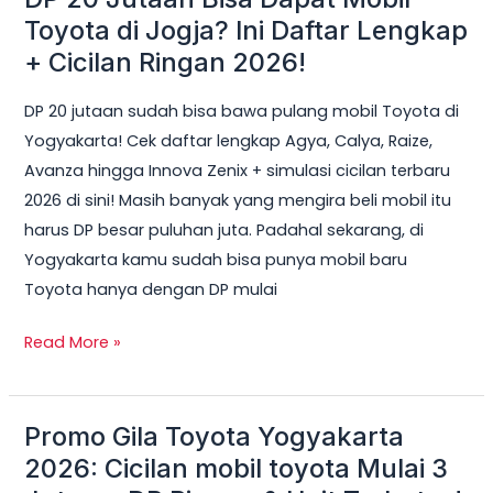
20
Toyota di Jogja? Ini Daftar Lengkap
Jutaan
+ Cicilan Ringan 2026!
Bisa
DP 20 jutaan sudah bisa bawa pulang mobil Toyota di
Dapat
Yogyakarta! Cek daftar lengkap Agya, Calya, Raize,
Mobil
Avanza hingga Innova Zenix + simulasi cicilan terbaru
Toyota
2026 di sini! Masih banyak yang mengira beli mobil itu
di
harus DP besar puluhan juta. Padahal sekarang, di
Jogja?
Yogyakarta kamu sudah bisa punya mobil baru
Ini
Toyota hanya dengan DP mulai
Daftar
Lengkap
Read More »
+
Cicilan
Ringan
Promo Gila Toyota Yogyakarta
Promo
2026!
Gila
2026: Cicilan mobil toyota Mulai 3
Toyota