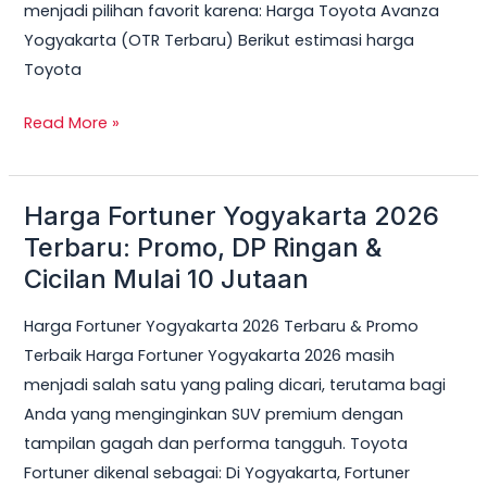
menjadi pilihan favorit karena: Harga Toyota Avanza
Yogyakarta (OTR Terbaru) Berikut estimasi harga
Toyota
Read More »
Harga Fortuner Yogyakarta 2026
Harga
Fortuner
Terbaru: Promo, DP Ringan &
Yogyakarta
Cicilan Mulai 10 Jutaan
2026
Harga Fortuner Yogyakarta 2026 Terbaru & Promo
Terbaru:
Terbaik Harga Fortuner Yogyakarta 2026 masih
Promo,
menjadi salah satu yang paling dicari, terutama bagi
DP
Anda yang menginginkan SUV premium dengan
Ringan
tampilan gagah dan performa tangguh. Toyota
&
Fortuner dikenal sebagai: Di Yogyakarta, Fortuner
Cicilan