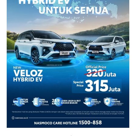
2026
–
Harga
dan
Promo
Terbaru
di
Yogyakarta