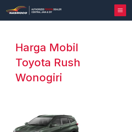
Lewati
Post
MAI
ke
pagination
MEN
konten
Harga Mobil
Toyota Rush
Wonogiri
Rush
vs
Terios