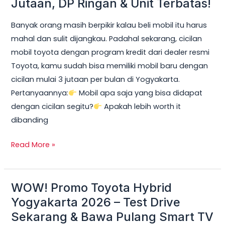
Jutaan, DP Ringan & Unit Terbatas!
Yogyakarta
Banyak orang masih berpikir kalau beli mobil itu harus
2026:
mahal dan sulit dijangkau. Padahal sekarang, cicilan
Cicilan
mobil toyota dengan program kredit dari dealer resmi
mobil
Toyota, kamu sudah bisa memiliki mobil baru dengan
toyota
cicilan mulai 3 jutaan per bulan di Yogyakarta.
Mulai
Pertanyaannya:
Mobil apa saja yang bisa didapat
3
dengan cicilan segitu?
Apakah lebih worth it
Jutaan,
dibanding
DP
Ringan
Read More »
&
Unit
Terbatas!
WOW! Promo Toyota Hybrid
WOW!
Promo
Yogyakarta 2026 – Test Drive
Toyota
Sekarang & Bawa Pulang Smart TV