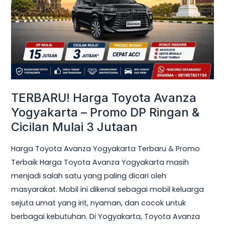
Yogyakarta
–
Promo
DP
Ringan
&
Cicilan
TERBARU! Harga Toyota Avanza
Mulai
Yogyakarta – Promo DP Ringan &
3
Cicilan Mulai 3 Jutaan
Jutaan
Harga Toyota Avanza Yogyakarta Terbaru & Promo
Terbaik Harga Toyota Avanza Yogyakarta masih
menjadi salah satu yang paling dicari oleh
masyarakat. Mobil ini dikenal sebagai mobil keluarga
sejuta umat yang irit, nyaman, dan cocok untuk
berbagai kebutuhan. Di Yogyakarta, Toyota Avanza