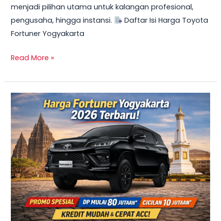
menjadi pilihan utama untuk kalangan profesional,
Mulai
pengusaha, hingga instansi.
Daftar Isi Harga Toyota
10
Fortuner Yogyakarta
Jutaan
Read More »
TERBARU
2026!
Harga
Innova
Reborn
Diesel
Yogyakarta
–
Promo
DP