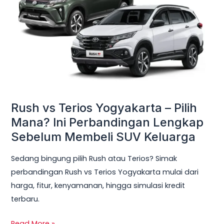
Yogyakarta
–
Pilih
Mana?
Ini
Perbandingan
Lengkap
Sebelum
Rush vs Terios Yogyakarta – Pilih
Membeli
Mana? Ini Perbandingan Lengkap
SUV
Sebelum Membeli SUV Keluarga
Keluarga
Sedang bingung pilih Rush atau Terios? Simak
perbandingan Rush vs Terios Yogyakarta mulai dari
harga, fitur, kenyamanan, hingga simulasi kredit
terbaru.
Read More »