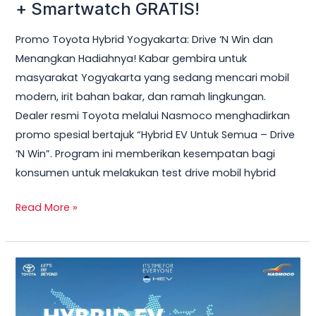
Hybrid
+ Smartwatch GRATIS!
Yogyakarta
Promo Toyota Hybrid Yogyakarta: Drive ‘N Win dan
2026
Menangkan Hadiahnya! Kabar gembira untuk
–
masyarakat Yogyakarta yang sedang mencari mobil
Test
modern, irit bahan bakar, dan ramah lingkungan.
Drive
Dealer resmi Toyota melalui Nasmoco menghadirkan
Sekarang
promo spesial bertajuk “Hybrid EV Untuk Semua – Drive
&
‘N Win”. Program ini memberikan kesempatan bagi
Bawa
konsumen untuk melakukan test drive mobil hybrid
Pulang
Smart
Read More »
TV
+
Smartwatch
Toyota
GRATIS!
Veloz
Hybrid