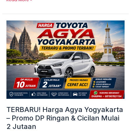
TERBARU!
Harga
Agya
Yogyakarta
–
Promo
DP
Ringan
&
Cicilan
Mulai
TERBARU! Harga Agya Yogyakarta
2
– Promo DP Ringan & Cicilan Mulai
Jutaan
2 Jutaan