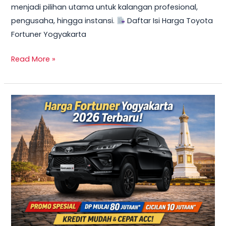
menjadi pilihan utama untuk kalangan profesional,
Mulai
pengusaha, hingga instansi.
Daftar Isi Harga Toyota
10
Fortuner Yogyakarta
Jutaan
Read More »
TERBARU
2026!
Harga
Innova
Reborn
Diesel
Yogyakarta
–
Promo
DP