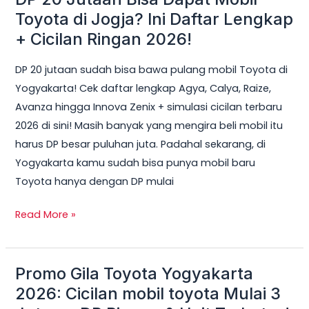
20
Toyota di Jogja? Ini Daftar Lengkap
Jutaan
+ Cicilan Ringan 2026!
Bisa
DP 20 jutaan sudah bisa bawa pulang mobil Toyota di
Dapat
Yogyakarta! Cek daftar lengkap Agya, Calya, Raize,
Mobil
Avanza hingga Innova Zenix + simulasi cicilan terbaru
Toyota
2026 di sini! Masih banyak yang mengira beli mobil itu
di
harus DP besar puluhan juta. Padahal sekarang, di
Jogja?
Yogyakarta kamu sudah bisa punya mobil baru
Ini
Toyota hanya dengan DP mulai
Daftar
Lengkap
Read More »
+
Cicilan
Ringan
Promo Gila Toyota Yogyakarta
Promo
2026!
Gila
2026: Cicilan mobil toyota Mulai 3
Toyota