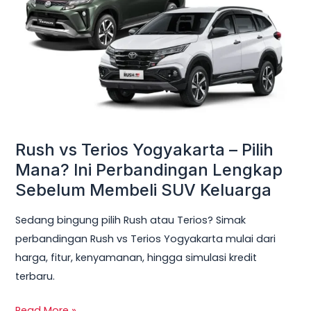
Yogyakarta
–
Pilih
Mana?
Ini
Perbandingan
Lengkap
Sebelum
Rush vs Terios Yogyakarta – Pilih
Membeli
Mana? Ini Perbandingan Lengkap
SUV
Sebelum Membeli SUV Keluarga
Keluarga
Sedang bingung pilih Rush atau Terios? Simak
perbandingan Rush vs Terios Yogyakarta mulai dari
harga, fitur, kenyamanan, hingga simulasi kredit
terbaru.
Read More »