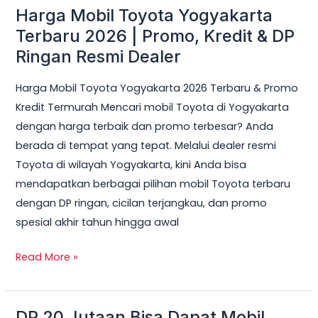
Harga Mobil Toyota Yogyakarta
Harga
Mobil
Terbaru 2026 | Promo, Kredit & DP
Toyota
Ringan Resmi Dealer
Yogyakarta
Harga Mobil Toyota Yogyakarta 2026 Terbaru & Promo
Terbaru
Kredit Termurah Mencari mobil Toyota di Yogyakarta
2026
dengan harga terbaik dan promo terbesar? Anda
|
berada di tempat yang tepat. Melalui dealer resmi
Promo,
Toyota di wilayah Yogyakarta, kini Anda bisa
Kredit
mendapatkan berbagai pilihan mobil Toyota terbaru
&
dengan DP ringan, cicilan terjangkau, dan promo
DP
spesial akhir tahun hingga awal
Ringan
Resmi
Read More »
Dealer
DP 20 Jutaan Bisa Dapat Mobil
DP