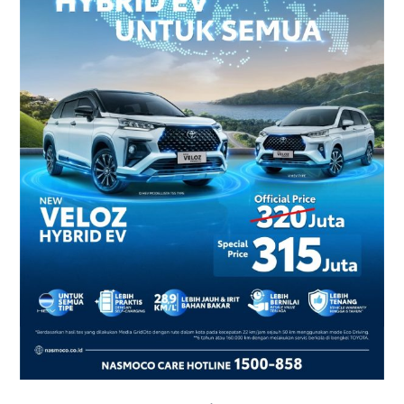
2026
–
Harga
dan
Promo
Terbaru
di
Yogyakarta