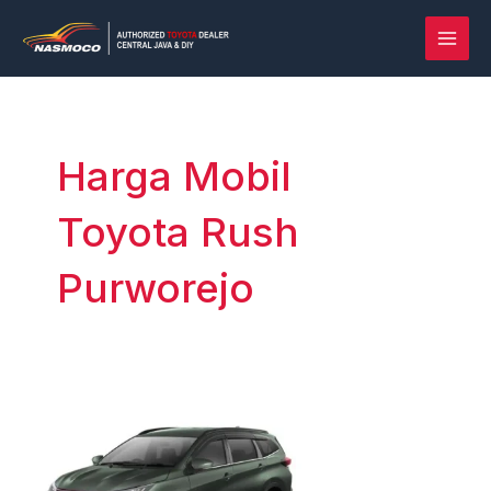
Lewati
Post
MAI
ke
pagination
MEN
konten
Harga Mobil
Toyota Rush
Purworejo
Rush
vs
Terios