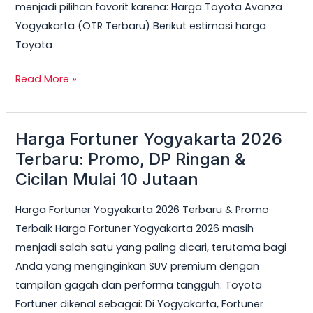
menjadi pilihan favorit karena: Harga Toyota Avanza
Yogyakarta (OTR Terbaru) Berikut estimasi harga
Toyota
Read More »
Harga Fortuner Yogyakarta 2026
Harga
Fortuner
Terbaru: Promo, DP Ringan &
Yogyakarta
Cicilan Mulai 10 Jutaan
2026
Harga Fortuner Yogyakarta 2026 Terbaru & Promo
Terbaru:
Terbaik Harga Fortuner Yogyakarta 2026 masih
Promo,
menjadi salah satu yang paling dicari, terutama bagi
DP
Anda yang menginginkan SUV premium dengan
Ringan
tampilan gagah dan performa tangguh. Toyota
&
Fortuner dikenal sebagai: Di Yogyakarta, Fortuner
Cicilan