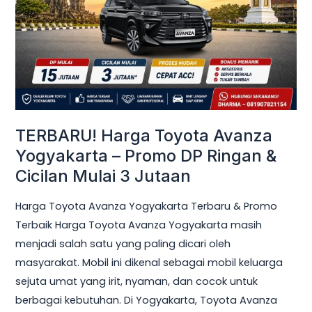
Yogyakarta
–
Promo
DP
Ringan
&
Cicilan
TERBARU! Harga Toyota Avanza
Mulai
Yogyakarta – Promo DP Ringan &
3
Cicilan Mulai 3 Jutaan
Jutaan
Harga Toyota Avanza Yogyakarta Terbaru & Promo
Terbaik Harga Toyota Avanza Yogyakarta masih
menjadi salah satu yang paling dicari oleh
masyarakat. Mobil ini dikenal sebagai mobil keluarga
sejuta umat yang irit, nyaman, dan cocok untuk
berbagai kebutuhan. Di Yogyakarta, Toyota Avanza