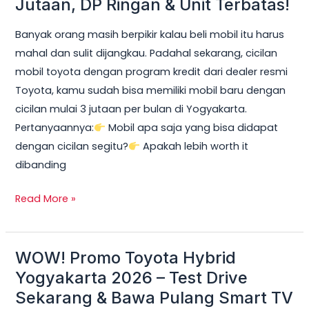
Jutaan, DP Ringan & Unit Terbatas!
Yogyakarta
Banyak orang masih berpikir kalau beli mobil itu harus
2026:
mahal dan sulit dijangkau. Padahal sekarang, cicilan
Cicilan
mobil toyota dengan program kredit dari dealer resmi
mobil
Toyota, kamu sudah bisa memiliki mobil baru dengan
toyota
cicilan mulai 3 jutaan per bulan di Yogyakarta.
Mulai
Pertanyaannya:
Mobil apa saja yang bisa didapat
3
dengan cicilan segitu?
Apakah lebih worth it
Jutaan,
dibanding
DP
Ringan
Read More »
&
Unit
Terbatas!
WOW! Promo Toyota Hybrid
WOW!
Promo
Yogyakarta 2026 – Test Drive
Toyota
Sekarang & Bawa Pulang Smart TV