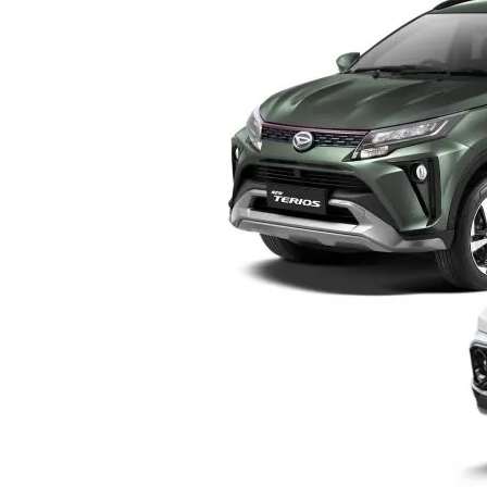
Yogyakarta
–
Pilih
Mana?
Ini
Perbandingan
Lengkap
Sebelum
Membeli
SUV
Keluarga