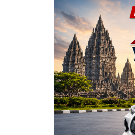
TERBARU!
Harga
Agya
Yogyakarta
–
Promo
DP
Ringan
&
Cicilan
Mulai
2
Jutaan