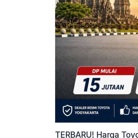
&
Cicilan
Mulai
3
Jutaan
TERBARU! Harga Toyot