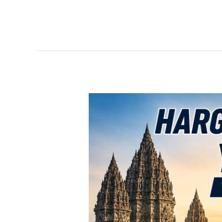
TERBARU!
Harga
Toyota
Avanza
Yogyakarta
–
Promo
DP
Ringan