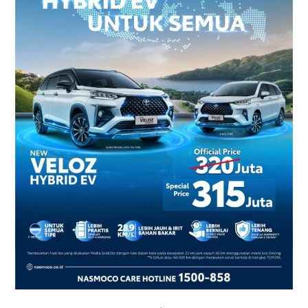
2026
–
Harga
dan
Promo
Terbaru
di
Yogyakarta