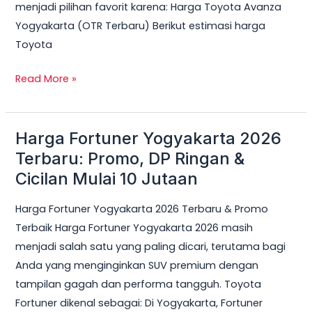
menjadi pilihan favorit karena: Harga Toyota Avanza
Yogyakarta (OTR Terbaru) Berikut estimasi harga
Toyota
Read More »
Harga Fortuner Yogyakarta 2026
Harga
Fortuner
Terbaru: Promo, DP Ringan &
Yogyakarta
Cicilan Mulai 10 Jutaan
2026
Harga Fortuner Yogyakarta 2026 Terbaru & Promo
Terbaru:
Terbaik Harga Fortuner Yogyakarta 2026 masih
Promo,
menjadi salah satu yang paling dicari, terutama bagi
DP
Anda yang menginginkan SUV premium dengan
Ringan
tampilan gagah dan performa tangguh. Toyota
&
Fortuner dikenal sebagai: Di Yogyakarta, Fortuner
Cicilan