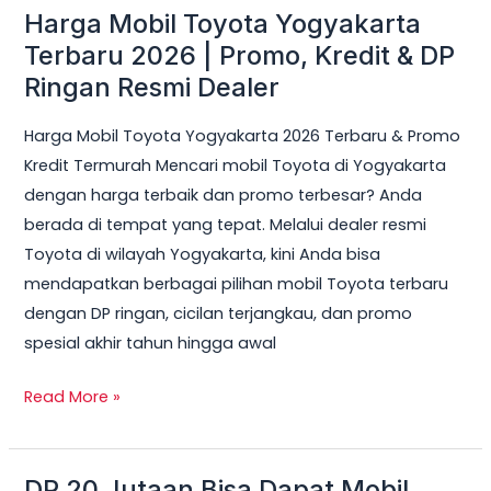
Harga Mobil Toyota Yogyakarta
Harga
Mobil
Terbaru 2026 | Promo, Kredit & DP
Toyota
Ringan Resmi Dealer
Yogyakarta
Harga Mobil Toyota Yogyakarta 2026 Terbaru & Promo
Terbaru
Kredit Termurah Mencari mobil Toyota di Yogyakarta
2026
dengan harga terbaik dan promo terbesar? Anda
|
berada di tempat yang tepat. Melalui dealer resmi
Promo,
Toyota di wilayah Yogyakarta, kini Anda bisa
Kredit
mendapatkan berbagai pilihan mobil Toyota terbaru
&
dengan DP ringan, cicilan terjangkau, dan promo
DP
spesial akhir tahun hingga awal
Ringan
Resmi
Read More »
Dealer
DP 20 Jutaan Bisa Dapat Mobil
DP