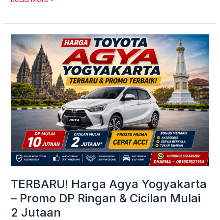
TERBARU!
Harga
Agya
Yogyakarta
–
Promo
DP
Ringan
&
Cicilan
Mulai
TERBARU! Harga Agya Yogyakarta
2
– Promo DP Ringan & Cicilan Mulai
Jutaan
2 Jutaan