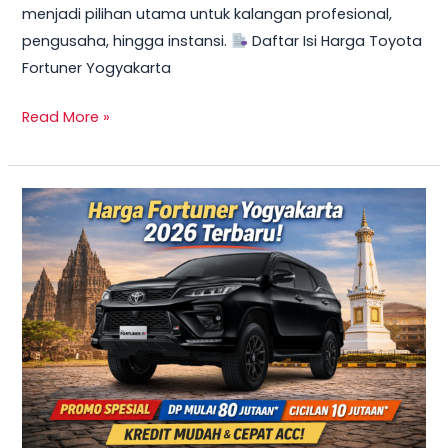
menjadi pilihan utama untuk kalangan profesional,
Mulai
pengusaha, hingga instansi.
Daftar Isi Harga Toyota
10
Fortuner Yogyakarta
Jutaan
Read More »
TERBARU
2026!
Harga
Innova
Reborn
Diesel
Yogyakarta
–
Promo
DP