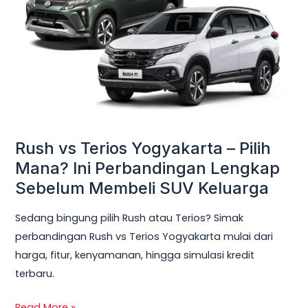
Yogyakarta
–
Pilih
Mana?
Ini
Perbandingan
Lengkap
Sebelum
Rush vs Terios Yogyakarta – Pilih
Membeli
Mana? Ini Perbandingan Lengkap
SUV
Sebelum Membeli SUV Keluarga
Keluarga
Sedang bingung pilih Rush atau Terios? Simak
perbandingan Rush vs Terios Yogyakarta mulai dari
harga, fitur, kenyamanan, hingga simulasi kredit
terbaru.
Read More »