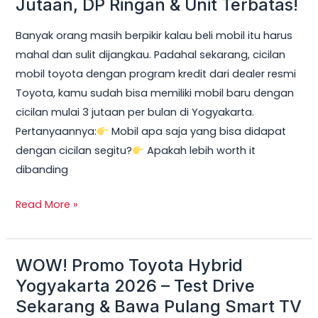
Jutaan, DP Ringan & Unit Terbatas!
Yogyakarta
Banyak orang masih berpikir kalau beli mobil itu harus
2026:
mahal dan sulit dijangkau. Padahal sekarang, cicilan
Cicilan
mobil toyota dengan program kredit dari dealer resmi
mobil
Toyota, kamu sudah bisa memiliki mobil baru dengan
toyota
cicilan mulai 3 jutaan per bulan di Yogyakarta.
Mulai
Pertanyaannya:
Mobil apa saja yang bisa didapat
3
dengan cicilan segitu?
Apakah lebih worth it
Jutaan,
dibanding
DP
Ringan
Read More »
&
Unit
Terbatas!
WOW! Promo Toyota Hybrid
WOW!
Promo
Yogyakarta 2026 – Test Drive
Toyota
Sekarang & Bawa Pulang Smart TV