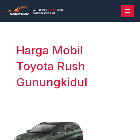
Lewati
Post
MAI
ke
pagination
MEN
konten
Harga Mobil
Toyota Rush
Gunungkidul
Rush
vs
Terios