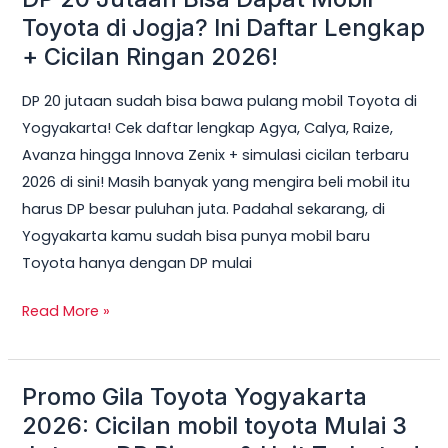
20
Toyota di Jogja? Ini Daftar Lengkap
Jutaan
+ Cicilan Ringan 2026!
Bisa
DP 20 jutaan sudah bisa bawa pulang mobil Toyota di
Dapat
Yogyakarta! Cek daftar lengkap Agya, Calya, Raize,
Mobil
Avanza hingga Innova Zenix + simulasi cicilan terbaru
Toyota
2026 di sini! Masih banyak yang mengira beli mobil itu
di
harus DP besar puluhan juta. Padahal sekarang, di
Jogja?
Yogyakarta kamu sudah bisa punya mobil baru
Ini
Toyota hanya dengan DP mulai
Daftar
Lengkap
Read More »
+
Cicilan
Ringan
Promo Gila Toyota Yogyakarta
Promo
2026!
Gila
2026: Cicilan mobil toyota Mulai 3
Toyota