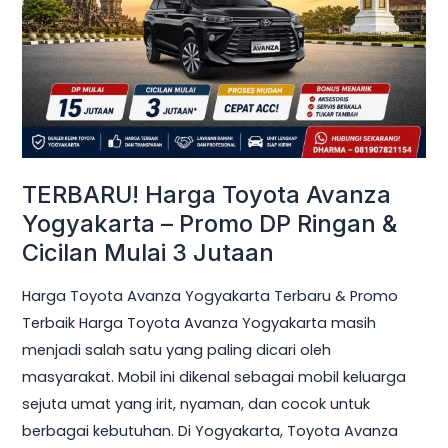
Yogyakarta
–
Promo
DP
Ringan
&
Cicilan
TERBARU! Harga Toyota Avanza
Mulai
Yogyakarta – Promo DP Ringan &
3
Cicilan Mulai 3 Jutaan
Jutaan
Harga Toyota Avanza Yogyakarta Terbaru & Promo
Terbaik Harga Toyota Avanza Yogyakarta masih
menjadi salah satu yang paling dicari oleh
masyarakat. Mobil ini dikenal sebagai mobil keluarga
sejuta umat yang irit, nyaman, dan cocok untuk
berbagai kebutuhan. Di Yogyakarta, Toyota Avanza