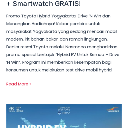
Hybrid
+ Smartwatch GRATIS!
Yogyakarta
Promo Toyota Hybrid Yogyakarta: Drive ‘N Win dan
2026
Menangkan Hadiahnya! Kabar gembira untuk
–
masyarakat Yogyakarta yang sedang mencari mobil
Test
modern, irit bahan bakar, dan ramah lingkungan.
Drive
Dealer resmi Toyota melalui Nasmoco menghadirkan
Sekarang
promo spesial bertajuk “Hybrid EV Untuk Semua – Drive
&
‘N Win”. Program ini memberikan kesempatan bagi
Bawa
konsumen untuk melakukan test drive mobil hybrid
Pulang
Smart
Read More »
TV
+
Smartwatch
Toyota
GRATIS!
Veloz
Hybrid