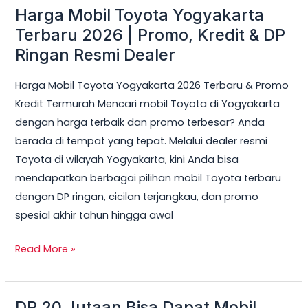
Harga Mobil Toyota Yogyakarta
Harga
Mobil
Terbaru 2026 | Promo, Kredit & DP
Toyota
Ringan Resmi Dealer
Yogyakarta
Harga Mobil Toyota Yogyakarta 2026 Terbaru & Promo
Terbaru
Kredit Termurah Mencari mobil Toyota di Yogyakarta
2026
dengan harga terbaik dan promo terbesar? Anda
|
berada di tempat yang tepat. Melalui dealer resmi
Promo,
Toyota di wilayah Yogyakarta, kini Anda bisa
Kredit
mendapatkan berbagai pilihan mobil Toyota terbaru
&
dengan DP ringan, cicilan terjangkau, dan promo
DP
spesial akhir tahun hingga awal
Ringan
Resmi
Read More »
Dealer
DP 20 Jutaan Bisa Dapat Mobil
DP