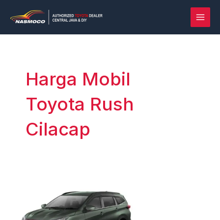
Lewati
Post
MAI
ke
pagination
MEN
konten
Harga Mobil
Toyota Rush
Cilacap
Rush
vs
Terios