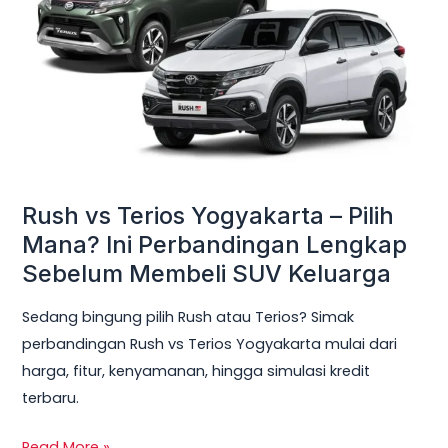
Yogyakarta
–
Pilih
Mana?
Ini
Perbandingan
Lengkap
Sebelum
Rush vs Terios Yogyakarta – Pilih
Membeli
Mana? Ini Perbandingan Lengkap
SUV
Sebelum Membeli SUV Keluarga
Keluarga
Sedang bingung pilih Rush atau Terios? Simak
perbandingan Rush vs Terios Yogyakarta mulai dari
harga, fitur, kenyamanan, hingga simulasi kredit
terbaru.
Read More »