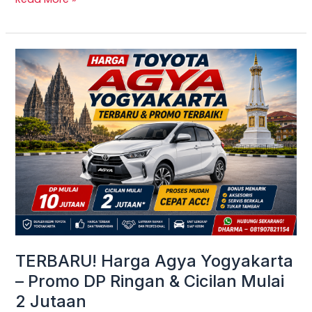
TERBARU!
Harga
Agya
Yogyakarta
–
Promo
DP
Ringan
&
Cicilan
Mulai
TERBARU! Harga Agya Yogyakarta
2
– Promo DP Ringan & Cicilan Mulai
Jutaan
2 Jutaan