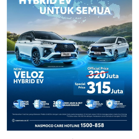
2026
–
Harga
dan
Promo
Terbaru
di
Yogyakarta