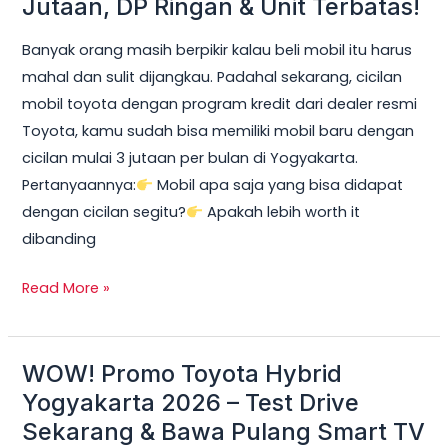
Jutaan, DP Ringan & Unit Terbatas!
Yogyakarta
Banyak orang masih berpikir kalau beli mobil itu harus
2026:
mahal dan sulit dijangkau. Padahal sekarang, cicilan
Cicilan
mobil toyota dengan program kredit dari dealer resmi
mobil
Toyota, kamu sudah bisa memiliki mobil baru dengan
toyota
cicilan mulai 3 jutaan per bulan di Yogyakarta.
Mulai
Pertanyaannya:
Mobil apa saja yang bisa didapat
3
dengan cicilan segitu?
Apakah lebih worth it
Jutaan,
dibanding
DP
Ringan
Read More »
&
Unit
Terbatas!
WOW! Promo Toyota Hybrid
WOW!
Promo
Yogyakarta 2026 – Test Drive
Toyota
Sekarang & Bawa Pulang Smart TV