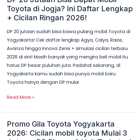
20
Toyota di Jogja? Ini Daftar Lengkap
Jutaan
+ Cicilan Ringan 2026!
Bisa
DP 20 jutaan sudah bisa bawa pulang mobil Toyota di
Dapat
Yogyakarta! Cek daftar lengkap Agya, Calya, Raize,
Mobil
Avanza hingga Innova Zenix + simulasi cicilan terbaru
Toyota
2026 di sini! Masih banyak yang mengira beli mobil itu
di
harus DP besar puluhan juta. Padahal sekarang, di
Jogja?
Yogyakarta kamu sudah bisa punya mobil baru
Ini
Toyota hanya dengan DP mulai
Daftar
Lengkap
Read More »
+
Cicilan
Ringan
Promo Gila Toyota Yogyakarta
Promo
2026!
Gila
2026: Cicilan mobil toyota Mulai 3
Toyota