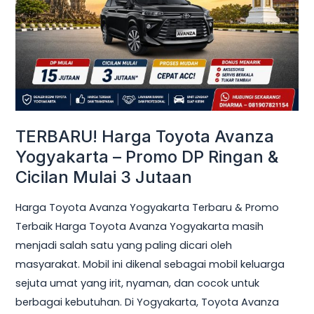
Yogyakarta
–
Promo
DP
Ringan
&
Cicilan
TERBARU! Harga Toyota Avanza
Mulai
Yogyakarta – Promo DP Ringan &
3
Cicilan Mulai 3 Jutaan
Jutaan
Harga Toyota Avanza Yogyakarta Terbaru & Promo
Terbaik Harga Toyota Avanza Yogyakarta masih
menjadi salah satu yang paling dicari oleh
masyarakat. Mobil ini dikenal sebagai mobil keluarga
sejuta umat yang irit, nyaman, dan cocok untuk
berbagai kebutuhan. Di Yogyakarta, Toyota Avanza