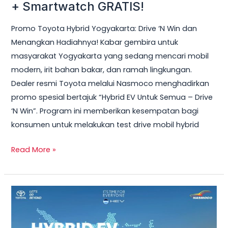
Hybrid
+ Smartwatch GRATIS!
Yogyakarta
Promo Toyota Hybrid Yogyakarta: Drive ‘N Win dan
2026
Menangkan Hadiahnya! Kabar gembira untuk
–
masyarakat Yogyakarta yang sedang mencari mobil
Test
modern, irit bahan bakar, dan ramah lingkungan.
Drive
Dealer resmi Toyota melalui Nasmoco menghadirkan
Sekarang
promo spesial bertajuk “Hybrid EV Untuk Semua – Drive
&
‘N Win”. Program ini memberikan kesempatan bagi
Bawa
konsumen untuk melakukan test drive mobil hybrid
Pulang
Smart
Read More »
TV
+
Smartwatch
Toyota
GRATIS!
Veloz
Hybrid