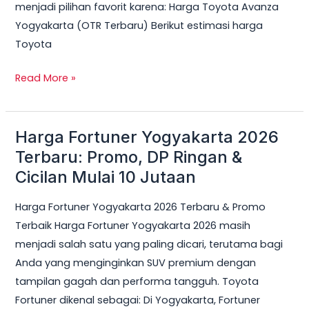
menjadi pilihan favorit karena: Harga Toyota Avanza
Yogyakarta (OTR Terbaru) Berikut estimasi harga
Toyota
Read More »
Harga Fortuner Yogyakarta 2026
Harga
Fortuner
Terbaru: Promo, DP Ringan &
Yogyakarta
Cicilan Mulai 10 Jutaan
2026
Harga Fortuner Yogyakarta 2026 Terbaru & Promo
Terbaru:
Terbaik Harga Fortuner Yogyakarta 2026 masih
Promo,
menjadi salah satu yang paling dicari, terutama bagi
DP
Anda yang menginginkan SUV premium dengan
Ringan
tampilan gagah dan performa tangguh. Toyota
&
Fortuner dikenal sebagai: Di Yogyakarta, Fortuner
Cicilan