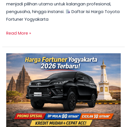
menjadi pilihan utama untuk kalangan profesional,
Mulai
pengusaha, hingga instansi.
Daftar Isi Harga Toyota
10
Fortuner Yogyakarta
Jutaan
Read More »
TERBARU
2026!
Harga
Innova
Reborn
Diesel
Yogyakarta
–
Promo
DP