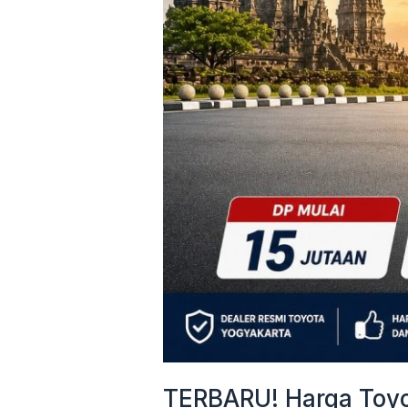
&
Cicilan
Mulai
3
Jutaan
TERBARU! Harga Toyot