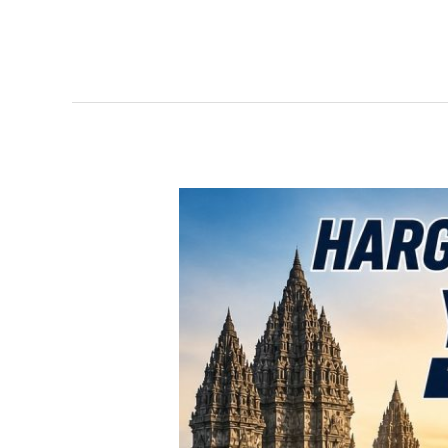
TERBARU!
Harga
Toyota
Avanza
Yogyakarta
–
Promo
DP
Ringan