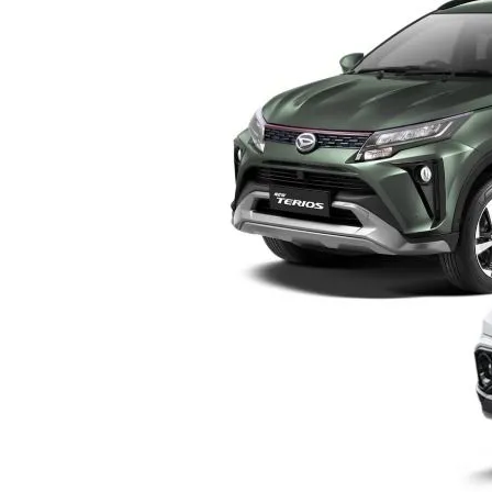
Yogyakarta
–
Pilih
Mana?
Ini
Perbandingan
Lengkap
Sebelum
Membeli
SUV
Keluarga