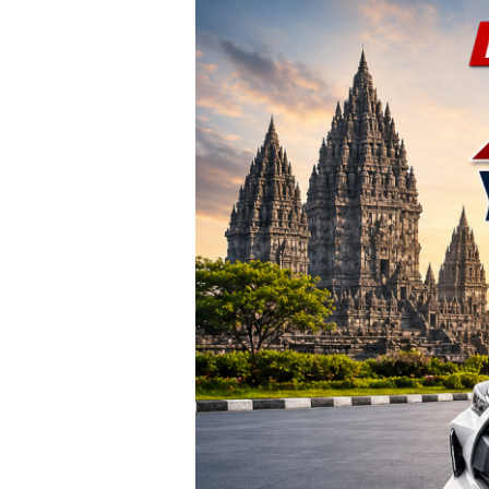
TERBARU!
Harga
Agya
Yogyakarta
–
Promo
DP
Ringan
&
Cicilan
Mulai
2
Jutaan