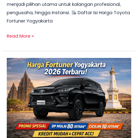
menjadi pilihan utama untuk kalangan profesional,
Mulai
pengusaha, hingga instansi.
Daftar Isi Harga Toyota
10
Fortuner Yogyakarta
Jutaan
Read More »
TERBARU
2026!
Harga
Innova
Reborn
Diesel
Yogyakarta
–
Promo
DP