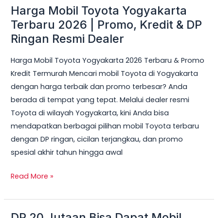
Harga Mobil Toyota Yogyakarta
Harga
Mobil
Terbaru 2026 | Promo, Kredit & DP
Toyota
Ringan Resmi Dealer
Yogyakarta
Harga Mobil Toyota Yogyakarta 2026 Terbaru & Promo
Terbaru
Kredit Termurah Mencari mobil Toyota di Yogyakarta
2026
dengan harga terbaik dan promo terbesar? Anda
|
berada di tempat yang tepat. Melalui dealer resmi
Promo,
Toyota di wilayah Yogyakarta, kini Anda bisa
Kredit
mendapatkan berbagai pilihan mobil Toyota terbaru
&
dengan DP ringan, cicilan terjangkau, dan promo
DP
spesial akhir tahun hingga awal
Ringan
Resmi
Read More »
Dealer
DP 20 Jutaan Bisa Dapat Mobil
DP