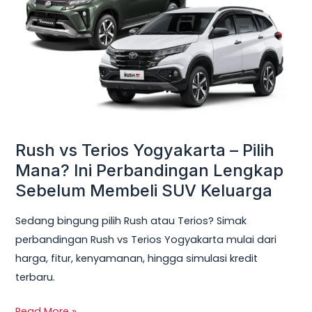
Yogyakarta
–
Pilih
Mana?
Ini
Perbandingan
Lengkap
Sebelum
Rush vs Terios Yogyakarta – Pilih
Membeli
Mana? Ini Perbandingan Lengkap
SUV
Sebelum Membeli SUV Keluarga
Keluarga
Sedang bingung pilih Rush atau Terios? Simak
perbandingan Rush vs Terios Yogyakarta mulai dari
harga, fitur, kenyamanan, hingga simulasi kredit
terbaru.
Read More »