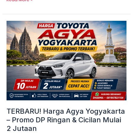
TERBARU!
Harga
Agya
Yogyakarta
–
Promo
DP
Ringan
&
Cicilan
Mulai
TERBARU! Harga Agya Yogyakarta
2
– Promo DP Ringan & Cicilan Mulai
Jutaan
2 Jutaan