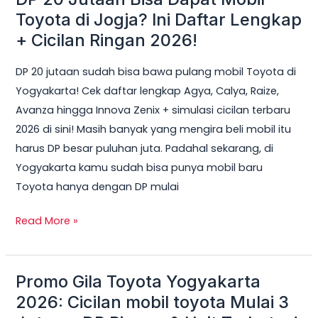
20
Toyota di Jogja? Ini Daftar Lengkap
Jutaan
+ Cicilan Ringan 2026!
Bisa
DP 20 jutaan sudah bisa bawa pulang mobil Toyota di
Dapat
Yogyakarta! Cek daftar lengkap Agya, Calya, Raize,
Mobil
Avanza hingga Innova Zenix + simulasi cicilan terbaru
Toyota
2026 di sini! Masih banyak yang mengira beli mobil itu
di
harus DP besar puluhan juta. Padahal sekarang, di
Jogja?
Yogyakarta kamu sudah bisa punya mobil baru
Ini
Toyota hanya dengan DP mulai
Daftar
Lengkap
Read More »
+
Cicilan
Ringan
Promo Gila Toyota Yogyakarta
Promo
2026!
Gila
2026: Cicilan mobil toyota Mulai 3
Toyota