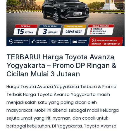
Yogyakarta
–
Promo
DP
Ringan
&
Cicilan
TERBARU! Harga Toyota Avanza
Mulai
Yogyakarta – Promo DP Ringan &
3
Cicilan Mulai 3 Jutaan
Jutaan
Harga Toyota Avanza Yogyakarta Terbaru & Promo
Terbaik Harga Toyota Avanza Yogyakarta masih
menjadi salah satu yang paling dicari oleh
masyarakat. Mobil ini dikenal sebagai mobil keluarga
sejuta umat yang irit, nyaman, dan cocok untuk
berbagai kebutuhan. Di Yogyakarta, Toyota Avanza