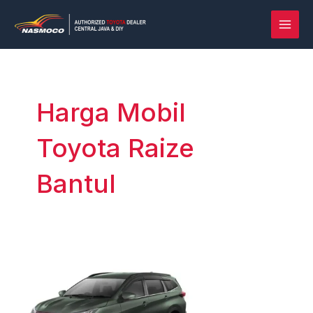
Lewati
Post
MAI
ke
pagination
MEN
konten
Harga Mobil
Toyota Raize
Bantul
Rush
vs
Terios