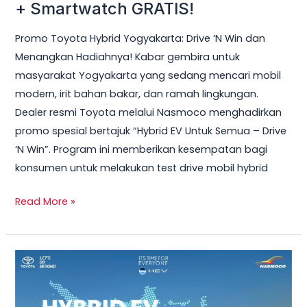
Hybrid
+ Smartwatch GRATIS!
Yogyakarta
Promo Toyota Hybrid Yogyakarta: Drive ‘N Win dan
2026
Menangkan Hadiahnya! Kabar gembira untuk
–
masyarakat Yogyakarta yang sedang mencari mobil
Test
modern, irit bahan bakar, dan ramah lingkungan.
Drive
Dealer resmi Toyota melalui Nasmoco menghadirkan
Sekarang
promo spesial bertajuk “Hybrid EV Untuk Semua – Drive
&
‘N Win”. Program ini memberikan kesempatan bagi
Bawa
konsumen untuk melakukan test drive mobil hybrid
Pulang
Smart
Read More »
TV
+
Smartwatch
Toyota
GRATIS!
Veloz
Hybrid