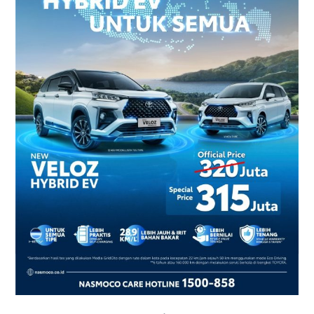
2026
–
Harga
dan
Promo
Terbaru
di
Yogyakarta