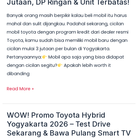
Jutaan, DP Ringan & Unit Terbatas!
Yogyakarta
Banyak orang masih berpikir kalau beli mobil itu harus
2026:
mahal dan sulit dijangkau. Padahal sekarang, cicilan
Cicilan
mobil toyota dengan program kredit dari dealer resmi
mobil
Toyota, kamu sudah bisa memiliki mobil baru dengan
toyota
cicilan mulai 3 jutaan per bulan di Yogyakarta.
Mulai
Pertanyaannya:
Mobil apa saja yang bisa didapat
3
dengan cicilan segitu?
Apakah lebih worth it
Jutaan,
dibanding
DP
Ringan
Read More »
&
Unit
Terbatas!
WOW! Promo Toyota Hybrid
WOW!
Promo
Yogyakarta 2026 – Test Drive
Toyota
Sekarang & Bawa Pulang Smart TV