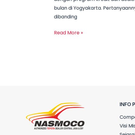
2026:
bulan di Yogyakarta. Pertanyaann
Cicilan
dibanding
mobil
toyota
Read More »
Mulai
3
Jutaan,
DP
Ringan
&
Unit
Terbatas!
INFO 
Compa
Visi Mis
Sejara