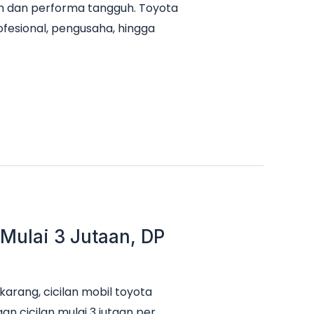
h dan performa tangguh. Toyota
ofesional, pengusaha, hingga
 Mulai 3 Jutaan, DP
karang, cicilan mobil toyota
n cicilan mulai 3 jutaan per