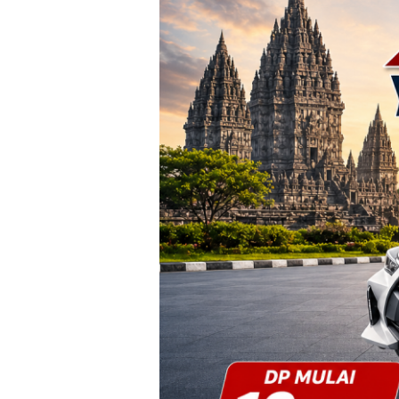
Yogyakarta
–
Promo
DP
Ringan
&
Cicilan
Mulai
2
Jutaan