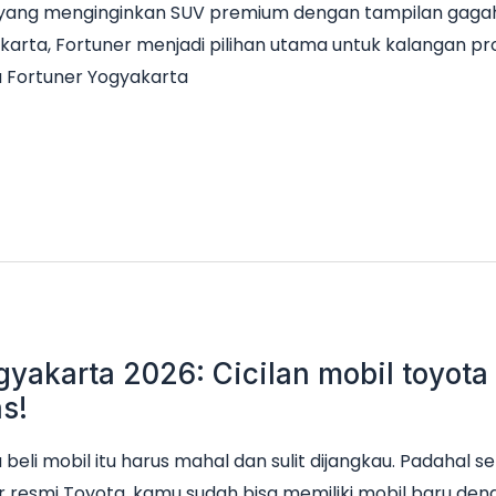
da yang menginginkan SUV premium dengan tampilan gaga
akarta, Fortuner menjadi pilihan utama untuk kalangan pr
a Fortuner Yogyakarta
gyakarta 2026: Cicilan mobil toyota
s!
beli mobil itu harus mahal dan sulit dijangkau. Padahal se
 resmi Toyota, kamu sudah bisa memiliki mobil baru denga