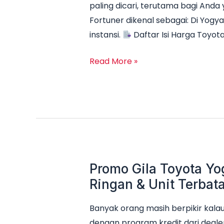
paling dicari, terutama bagi An
Terbaru:
Fortuner dikenal sebagai: Di Yogy
Promo,
instansi.
Daftar Isi Harga Toyot
DP
Ringan
Read More »
&
Cicilan
Mulai
10
Jutaan
Promo Gila Toyota Yo
Promo
Gila
Ringan & Unit Terbata
Toyota
Banyak orang masih berpikir kalau 
Yogyakarta
dengan program kredit dari dealer