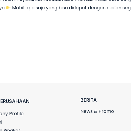
ya:
Mobil apa saja yang bisa didapat dengan cicilan seg
BERITA
PERUSAHAAN
News & Promo
ny Profile
i
h Singkat