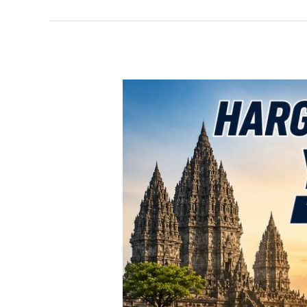
TERBARU!
Harga
Toyota
Avanza
Yogyakarta
–
Promo
DP
Ringan
&
Cicilan