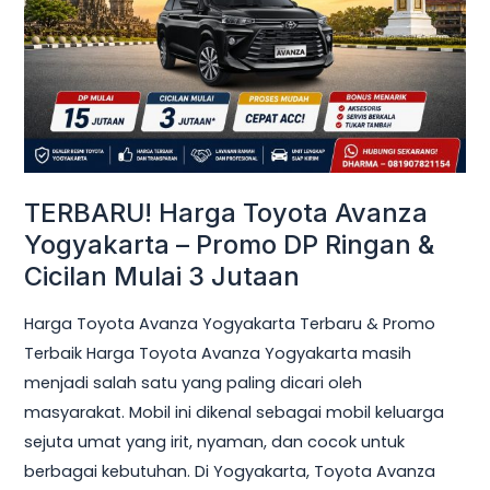
Yogyakarta
–
Promo
DP
Ringan
&
Cicilan
TERBARU! Harga Toyota Avanza
Mulai
Yogyakarta – Promo DP Ringan &
3
Cicilan Mulai 3 Jutaan
Jutaan
Harga Toyota Avanza Yogyakarta Terbaru & Promo
Terbaik Harga Toyota Avanza Yogyakarta masih
menjadi salah satu yang paling dicari oleh
masyarakat. Mobil ini dikenal sebagai mobil keluarga
sejuta umat yang irit, nyaman, dan cocok untuk
berbagai kebutuhan. Di Yogyakarta, Toyota Avanza