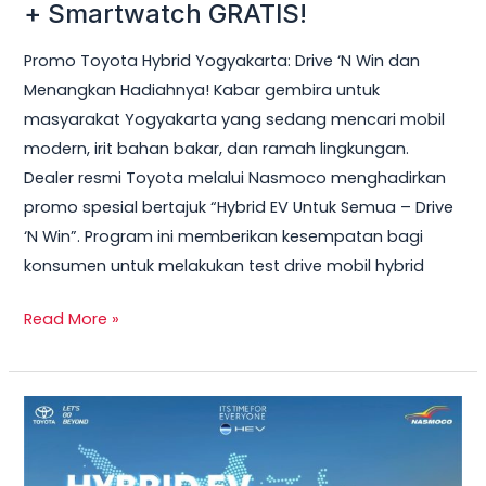
Hybrid
+ Smartwatch GRATIS!
Yogyakarta
Promo Toyota Hybrid Yogyakarta: Drive ‘N Win dan
2026
Menangkan Hadiahnya! Kabar gembira untuk
–
masyarakat Yogyakarta yang sedang mencari mobil
Test
modern, irit bahan bakar, dan ramah lingkungan.
Drive
Dealer resmi Toyota melalui Nasmoco menghadirkan
Sekarang
promo spesial bertajuk “Hybrid EV Untuk Semua – Drive
&
‘N Win”. Program ini memberikan kesempatan bagi
Bawa
konsumen untuk melakukan test drive mobil hybrid
Pulang
Smart
Read More »
TV
+
Smartwatch
Toyota
GRATIS!
Veloz
Hybrid