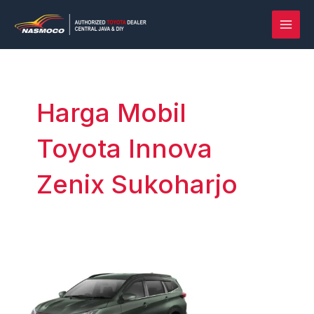
Lewati
Post
MAI
ke
pagination
MEN
konten
Harga Mobil
Toyota Innova
Zenix Sukoharjo
Rush
vs
Terios