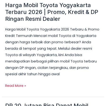
Harga Mobil Toyota Yogyakarta
Harga
Mobil
Terbaru 2026 | Promo, Kredit & DP
Toyota
Ringan Resmi Dealer
Yogyakarta
Harga Mobil Toyota Yogyakarta 2026 Terbaru & Promo
Terbaru
Kredit Termurah Mencari mobil Toyota di Yogyakarta
2026
dengan harga terbaik dan promo terbesar? Anda
|
berada di tempat yang tepat. Melalui dealer resmi
Promo,
Toyota di wilayah Yogyakarta, kini Anda bisa
Kredit
mendapatkan berbagai pilihan mobil Toyota terbaru
&
dengan DP ringan, cicilan terjangkau, dan promo
DP
spesial akhir tahun hingga awal
Ringan
Resmi
Read More »
Dealer
DP 20 Jutaan Bisa Dapat Mobil
DP