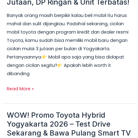
Jutaan, DP Ringan & Unit Terbatas!
Yogyakarta
Banyak orang masih berpikir kalau beli mobil itu harus
2026:
mahal dan sulit dijangkau. Padahal sekarang, cicilan
Cicilan
mobil toyota dengan program kredit dari dealer resmi
mobil
Toyota, kamu sudah bisa memiliki mobil baru dengan
toyota
cicilan mulai 3 jutaan per bulan di Yogyakarta.
Mulai
Pertanyaannya:
Mobil apa saja yang bisa didapat
3
dengan cicilan segitu?
Apakah lebih worth it
Jutaan,
dibanding
DP
Ringan
Read More »
&
Unit
Terbatas!
WOW! Promo Toyota Hybrid
WOW!
Promo
Yogyakarta 2026 – Test Drive
Toyota
Sekarang & Bawa Pulang Smart TV