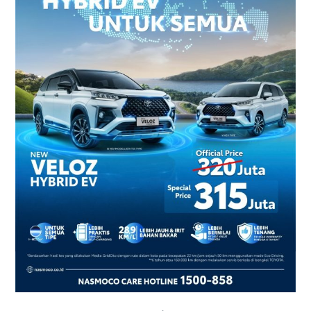
2026
–
Harga
dan
Promo
Terbaru
di
Yogyakarta