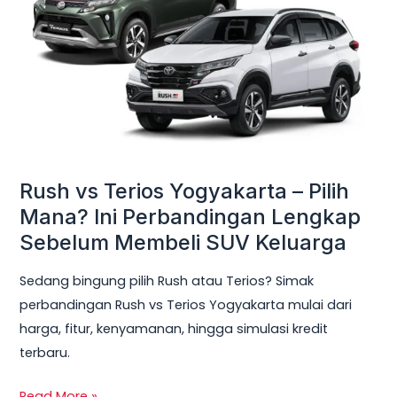
Yogyakarta
–
Pilih
Mana?
Ini
Perbandingan
Lengkap
Sebelum
Rush vs Terios Yogyakarta – Pilih
Membeli
Mana? Ini Perbandingan Lengkap
SUV
Sebelum Membeli SUV Keluarga
Keluarga
Sedang bingung pilih Rush atau Terios? Simak
perbandingan Rush vs Terios Yogyakarta mulai dari
harga, fitur, kenyamanan, hingga simulasi kredit
terbaru.
Read More »