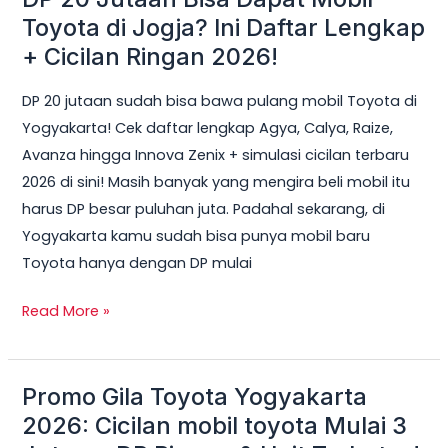
20
Toyota di Jogja? Ini Daftar Lengkap
Jutaan
+ Cicilan Ringan 2026!
Bisa
DP 20 jutaan sudah bisa bawa pulang mobil Toyota di
Dapat
Yogyakarta! Cek daftar lengkap Agya, Calya, Raize,
Mobil
Avanza hingga Innova Zenix + simulasi cicilan terbaru
Toyota
2026 di sini! Masih banyak yang mengira beli mobil itu
di
harus DP besar puluhan juta. Padahal sekarang, di
Jogja?
Yogyakarta kamu sudah bisa punya mobil baru
Ini
Toyota hanya dengan DP mulai
Daftar
Lengkap
Read More »
+
Cicilan
Ringan
Promo Gila Toyota Yogyakarta
Promo
2026!
Gila
2026: Cicilan mobil toyota Mulai 3
Toyota