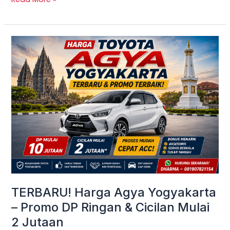
TERBARU!
Harga
Agya
Yogyakarta
–
Promo
DP
Ringan
&
Cicilan
Mulai
TERBARU! Harga Agya Yogyakarta
2
– Promo DP Ringan & Cicilan Mulai
Jutaan
2 Jutaan