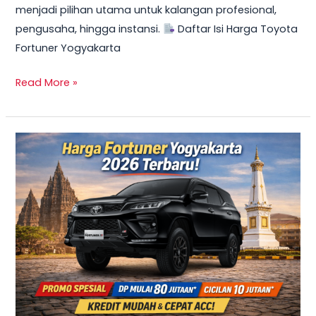
menjadi pilihan utama untuk kalangan profesional,
Mulai
pengusaha, hingga instansi.
Daftar Isi Harga Toyota
10
Fortuner Yogyakarta
Jutaan
Read More »
TERBARU
2026!
Harga
Innova
Reborn
Diesel
Yogyakarta
–
Promo
DP