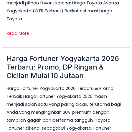
menjadi pilihan favorit karena: Harga Toyota Avanza
Yogyakarta (OTR Terbaru) Berikut estimasi harga
Toyota
Read More »
Harga Fortuner Yogyakarta 2026
Harga
Fortuner
Terbaru: Promo, DP Ringan &
Yogyakarta
Cicilan Mulai 10 Jutaan
2026
Harga Fortuner Yogyakarta 2026 Terbaru & Promo
Terbaru:
Terbaik Harga Fortuner Yogyakarta 2026 masih
Promo,
menjadi salah satu yang paling dicari, terutama bagi
DP
Anda yang menginginkan SUV premium dengan
Ringan
tampilan gagah dan performa tangguh. Toyota
&
Fortuner dikenal sebagai: Di Yogyakarta, Fortuner
Cicilan