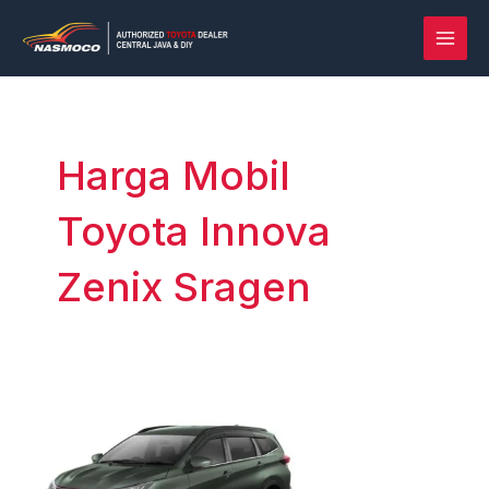
Lewati
Post
MAI
ke
pagination
MEN
konten
Harga Mobil
Toyota Innova
Zenix Sragen
Rush
vs
Terios