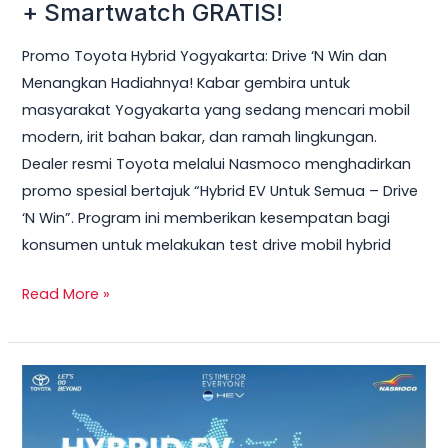
Hybrid
+ Smartwatch GRATIS!
Yogyakarta
Promo Toyota Hybrid Yogyakarta: Drive ‘N Win dan
2026
Menangkan Hadiahnya! Kabar gembira untuk
–
masyarakat Yogyakarta yang sedang mencari mobil
Test
modern, irit bahan bakar, dan ramah lingkungan.
Drive
Dealer resmi Toyota melalui Nasmoco menghadirkan
Sekarang
promo spesial bertajuk “Hybrid EV Untuk Semua – Drive
&
‘N Win”. Program ini memberikan kesempatan bagi
Bawa
konsumen untuk melakukan test drive mobil hybrid
Pulang
Smart
Read More »
TV
+
Smartwatch
Toyota
GRATIS!
Veloz
Hybrid