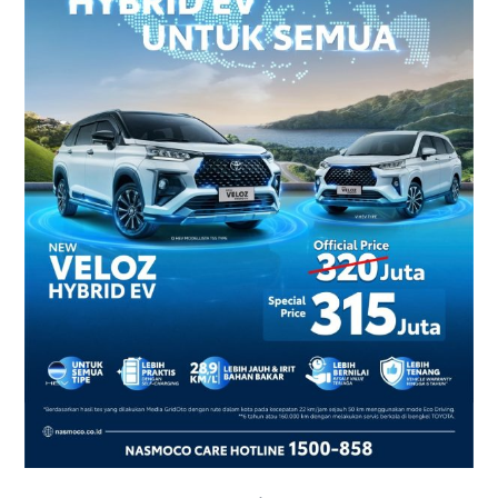
2026
–
Harga
dan
Promo
Terbaru
di
Yogyakarta