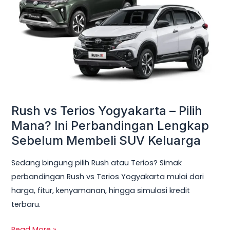
Yogyakarta
–
Pilih
Mana?
Ini
Perbandingan
Lengkap
Sebelum
Rush vs Terios Yogyakarta – Pilih
Membeli
Mana? Ini Perbandingan Lengkap
SUV
Sebelum Membeli SUV Keluarga
Keluarga
Sedang bingung pilih Rush atau Terios? Simak
perbandingan Rush vs Terios Yogyakarta mulai dari
harga, fitur, kenyamanan, hingga simulasi kredit
terbaru.
Read More »