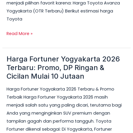
menjadi pilihan favorit karena: Harga Toyota Avanza
Yogyakarta (OTR Terbaru) Berikut estimasi harga
Toyota
Read More »
Harga Fortuner Yogyakarta 2026
Harga
Fortuner
Terbaru: Promo, DP Ringan &
Yogyakarta
Cicilan Mulai 10 Jutaan
2026
Harga Fortuner Yogyakarta 2026 Terbaru & Promo
Terbaru:
Terbaik Harga Fortuner Yogyakarta 2026 masih
Promo,
menjadi salah satu yang paling dicari, terutama bagi
DP
Anda yang menginginkan SUV premium dengan
Ringan
tampilan gagah dan performa tangguh. Toyota
&
Fortuner dikenal sebagai: Di Yogyakarta, Fortuner
Cicilan