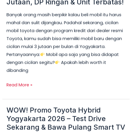
Jutaan, DP Ringan & Unit Terbatas!
Yogyakarta
Banyak orang masih berpikir kalau beli mobil itu harus
2026:
mahal dan sulit dijangkau. Padahal sekarang, cicilan
Cicilan
mobil toyota dengan program kredit dari dealer resmi
mobil
Toyota, kamu sudah bisa memiliki mobil baru dengan
toyota
cicilan mulai 3 jutaan per bulan di Yogyakarta.
Mulai
Pertanyaannya:
Mobil apa saja yang bisa didapat
3
dengan cicilan segitu?
Apakah lebih worth it
Jutaan,
dibanding
DP
Ringan
Read More »
&
Unit
Terbatas!
WOW! Promo Toyota Hybrid
WOW!
Promo
Yogyakarta 2026 – Test Drive
Toyota
Sekarang & Bawa Pulang Smart TV