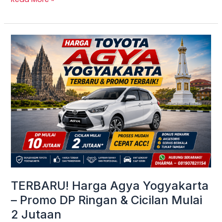
TERBARU!
Harga
Agya
Yogyakarta
–
Promo
DP
Ringan
&
Cicilan
Mulai
TERBARU! Harga Agya Yogyakarta
2
– Promo DP Ringan & Cicilan Mulai
Jutaan
2 Jutaan