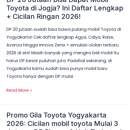
20
Toyota di Jogja? Ini Daftar Lengkap
Jutaan
+ Cicilan Ringan 2026!
Bisa
DP 20 jutaan sudah bisa bawa pulang mobil Toyota di
Dapat
Yogyakarta! Cek daftar lengkap Agya, Calya, Raize,
Mobil
Avanza hingga Innova Zenix + simulasi cicilan terbaru
Toyota
2026 di sini! Masih banyak yang mengira beli mobil itu
di
harus DP besar puluhan juta. Padahal sekarang, di
Jogja?
Yogyakarta kamu sudah bisa punya mobil baru
Ini
Toyota hanya dengan DP mulai
Daftar
Lengkap
Read More »
+
Cicilan
Ringan
Promo Gila Toyota Yogyakarta
Promo
2026!
Gila
2026: Cicilan mobil toyota Mulai 3
Toyota