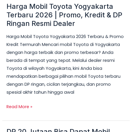
Harga Mobil Toyota Yogyakarta
Harga
Mobil
Terbaru 2026 | Promo, Kredit & DP
Toyota
Ringan Resmi Dealer
Yogyakarta
Harga Mobil Toyota Yogyakarta 2026 Terbaru & Promo
Terbaru
Kredit Termurah Mencari mobil Toyota di Yogyakarta
2026
dengan harga terbaik dan promo terbesar? Anda
|
berada di tempat yang tepat. Melalui dealer resmi
Promo,
Toyota di wilayah Yogyakarta, kini Anda bisa
Kredit
mendapatkan berbagai pilihan mobil Toyota terbaru
&
dengan DP ringan, cicilan terjangkau, dan promo
DP
spesial akhir tahun hingga awal
Ringan
Resmi
Read More »
Dealer
DP 20 Jutaan Bisa Dapat Mobil
DP