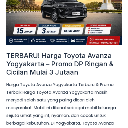
Yogyakarta
–
Promo
DP
Ringan
&
Cicilan
TERBARU! Harga Toyota Avanza
Mulai
Yogyakarta – Promo DP Ringan &
3
Cicilan Mulai 3 Jutaan
Jutaan
Harga Toyota Avanza Yogyakarta Terbaru & Promo
Terbaik Harga Toyota Avanza Yogyakarta masih
menjadi salah satu yang paling dicari oleh
masyarakat. Mobil ini dikenal sebagai mobil keluarga
sejuta umat yang irit, nyaman, dan cocok untuk
berbagai kebutuhan. Di Yogyakarta, Toyota Avanza