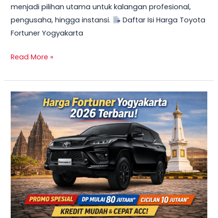
menjadi pilihan utama untuk kalangan profesional,
Mulai
pengusaha, hingga instansi.
Daftar Isi Harga Toyota
10
Fortuner Yogyakarta
Jutaan
Read More »
TERBARU
2026!
Harga
Innova
Reborn
Diesel
Yogyakarta
–
Promo
DP