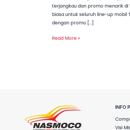
terjangkau dan promo menarik di 
Harga
biasa untuk seluruh line-up mobi
Toyota
dengan promo […]
Yogyakarta
Juni
Read More »
2025
INFO 
Compa
Visi Mis