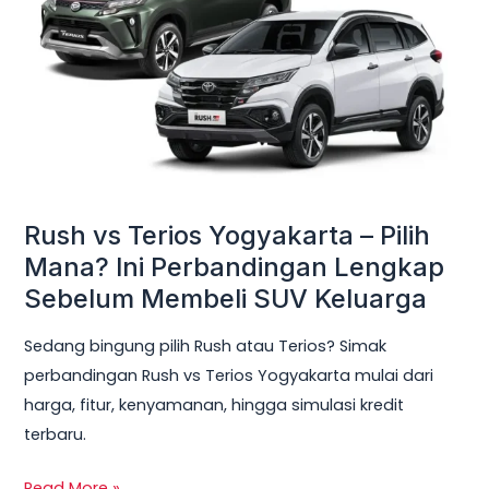
Yogyakarta
–
Pilih
Mana?
Ini
Perbandingan
Lengkap
Sebelum
Rush vs Terios Yogyakarta – Pilih
Membeli
Mana? Ini Perbandingan Lengkap
SUV
Sebelum Membeli SUV Keluarga
Keluarga
Sedang bingung pilih Rush atau Terios? Simak
perbandingan Rush vs Terios Yogyakarta mulai dari
harga, fitur, kenyamanan, hingga simulasi kredit
terbaru.
Read More »