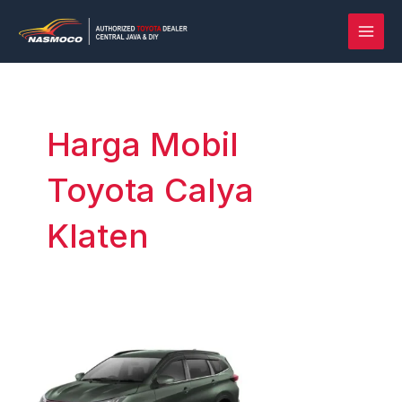
Lewati
Post
MAI
ke
pagination
MEN
konten
Harga Mobil
Toyota Calya
Klaten
Rush
vs
Terios