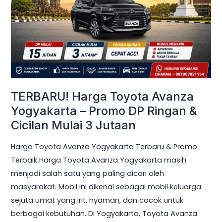
Yogyakarta
–
Promo
DP
Ringan
&
Cicilan
TERBARU! Harga Toyota Avanza
Mulai
Yogyakarta – Promo DP Ringan &
3
Cicilan Mulai 3 Jutaan
Jutaan
Harga Toyota Avanza Yogyakarta Terbaru & Promo
Terbaik Harga Toyota Avanza Yogyakarta masih
menjadi salah satu yang paling dicari oleh
masyarakat. Mobil ini dikenal sebagai mobil keluarga
sejuta umat yang irit, nyaman, dan cocok untuk
berbagai kebutuhan. Di Yogyakarta, Toyota Avanza