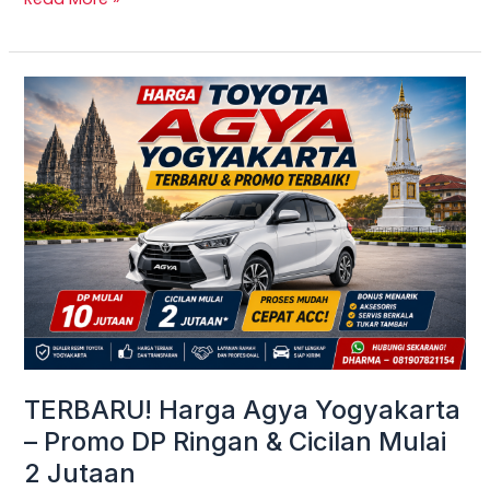
TERBARU!
Harga
Agya
Yogyakarta
–
Promo
DP
Ringan
&
Cicilan
Mulai
TERBARU! Harga Agya Yogyakarta
2
– Promo DP Ringan & Cicilan Mulai
Jutaan
2 Jutaan