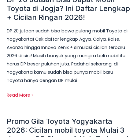
20
Toyota di Jogja? Ini Daftar Lengkap
Jutaan
+ Cicilan Ringan 2026!
Bisa
DP 20 jutaan sudah bisa bawa pulang mobil Toyota di
Dapat
Yogyakarta! Cek daftar lengkap Agya, Calya, Raize,
Mobil
Avanza hingga Innova Zenix + simulasi cicilan terbaru
Toyota
2026 di sini! Masih banyak yang mengira beli mobil itu
di
harus DP besar puluhan juta. Padahal sekarang, di
Jogja?
Yogyakarta kamu sudah bisa punya mobil baru
Ini
Toyota hanya dengan DP mulai
Daftar
Lengkap
Read More »
+
Cicilan
Ringan
Promo Gila Toyota Yogyakarta
Promo
2026!
Gila
2026: Cicilan mobil toyota Mulai 3
Toyota