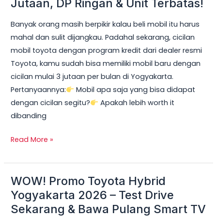
Jutaan, DP Ringan & Unit Terbatas!
Yogyakarta
Banyak orang masih berpikir kalau beli mobil itu harus
2026:
mahal dan sulit dijangkau. Padahal sekarang, cicilan
Cicilan
mobil toyota dengan program kredit dari dealer resmi
mobil
Toyota, kamu sudah bisa memiliki mobil baru dengan
toyota
cicilan mulai 3 jutaan per bulan di Yogyakarta.
Mulai
Pertanyaannya:
Mobil apa saja yang bisa didapat
3
dengan cicilan segitu?
Apakah lebih worth it
Jutaan,
dibanding
DP
Ringan
Read More »
&
Unit
Terbatas!
WOW! Promo Toyota Hybrid
WOW!
Promo
Yogyakarta 2026 – Test Drive
Toyota
Sekarang & Bawa Pulang Smart TV