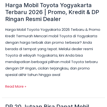
Harga Mobil Toyota Yogyakarta
Harga
Mobil
Terbaru 2026 | Promo, Kredit & DP
Toyota
Ringan Resmi Dealer
Yogyakarta
Harga Mobil Toyota Yogyakarta 2026 Terbaru & Promo
Terbaru
Kredit Termurah Mencari mobil Toyota di Yogyakarta
2026
dengan harga terbaik dan promo terbesar? Anda
|
berada di tempat yang tepat. Melalui dealer resmi
Promo,
Toyota di wilayah Yogyakarta, kini Anda bisa
Kredit
mendapatkan berbagai pilihan mobil Toyota terbaru
&
dengan DP ringan, cicilan terjangkau, dan promo
DP
spesial akhir tahun hingga awal
Ringan
Resmi
Read More »
Dealer
DP 20 Jutaan Bisa Dapat Mobil
DP