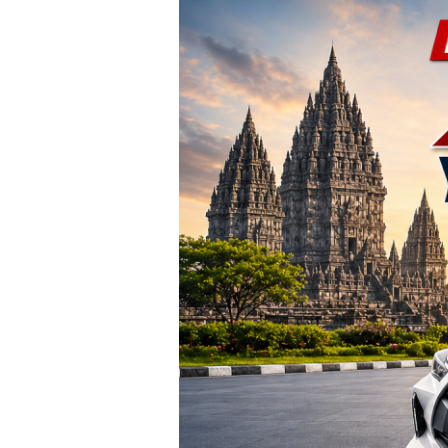
TERBARU!
Harga
Agya
Yogyakarta
–
Promo
DP
Ringan
&
Cicilan
Mulai
2
Jutaan