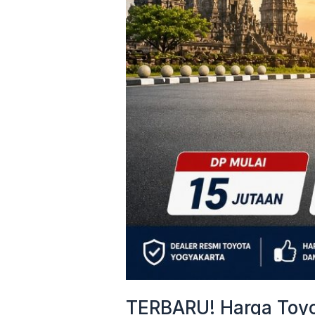
&
Cicilan
Mulai
3
Jutaan
TERBARU! Harga Toyot