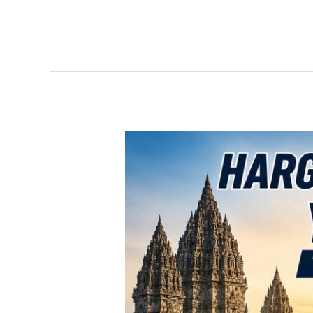
TERBARU!
Harga
Toyota
Avanza
Yogyakarta
–
Promo
DP
Ringan