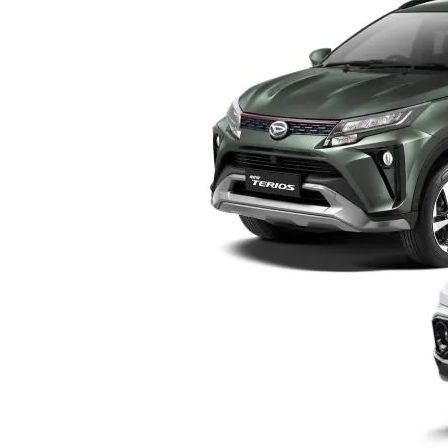
Yogyakarta
–
Pilih
Mana?
Ini
Perbandingan
Lengkap
Sebelum
Membeli
SUV
Keluarga