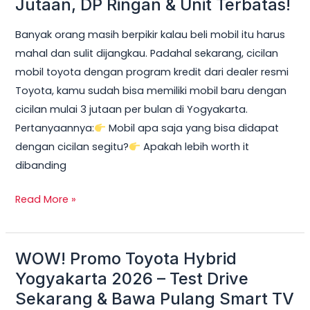
Jutaan, DP Ringan & Unit Terbatas!
Yogyakarta
Banyak orang masih berpikir kalau beli mobil itu harus
2026:
mahal dan sulit dijangkau. Padahal sekarang, cicilan
Cicilan
mobil toyota dengan program kredit dari dealer resmi
mobil
Toyota, kamu sudah bisa memiliki mobil baru dengan
toyota
cicilan mulai 3 jutaan per bulan di Yogyakarta.
Mulai
Pertanyaannya:
Mobil apa saja yang bisa didapat
3
dengan cicilan segitu?
Apakah lebih worth it
Jutaan,
dibanding
DP
Ringan
Read More »
&
Unit
Terbatas!
WOW! Promo Toyota Hybrid
WOW!
Promo
Yogyakarta 2026 – Test Drive
Toyota
Sekarang & Bawa Pulang Smart TV