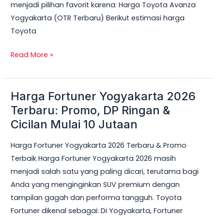
menjadi pilihan favorit karena: Harga Toyota Avanza
Yogyakarta (OTR Terbaru) Berikut estimasi harga
Toyota
Read More »
Harga Fortuner Yogyakarta 2026
Harga
Fortuner
Terbaru: Promo, DP Ringan &
Yogyakarta
Cicilan Mulai 10 Jutaan
2026
Harga Fortuner Yogyakarta 2026 Terbaru & Promo
Terbaru:
Terbaik Harga Fortuner Yogyakarta 2026 masih
Promo,
menjadi salah satu yang paling dicari, terutama bagi
DP
Anda yang menginginkan SUV premium dengan
Ringan
tampilan gagah dan performa tangguh. Toyota
&
Fortuner dikenal sebagai: Di Yogyakarta, Fortuner
Cicilan