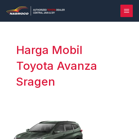
Lewati
Post
MAI
ke
pagination
MEN
konten
Harga Mobil
Toyota Avanza
Sragen
Rush
vs
Terios