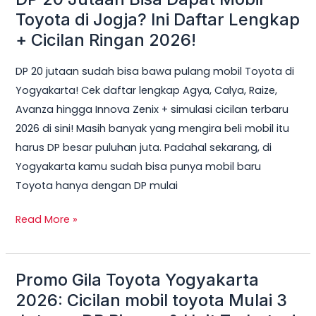
20
Toyota di Jogja? Ini Daftar Lengkap
Jutaan
+ Cicilan Ringan 2026!
Bisa
DP 20 jutaan sudah bisa bawa pulang mobil Toyota di
Dapat
Yogyakarta! Cek daftar lengkap Agya, Calya, Raize,
Mobil
Avanza hingga Innova Zenix + simulasi cicilan terbaru
Toyota
2026 di sini! Masih banyak yang mengira beli mobil itu
di
harus DP besar puluhan juta. Padahal sekarang, di
Jogja?
Yogyakarta kamu sudah bisa punya mobil baru
Ini
Toyota hanya dengan DP mulai
Daftar
Lengkap
Read More »
+
Cicilan
Ringan
Promo Gila Toyota Yogyakarta
Promo
2026!
Gila
2026: Cicilan mobil toyota Mulai 3
Toyota