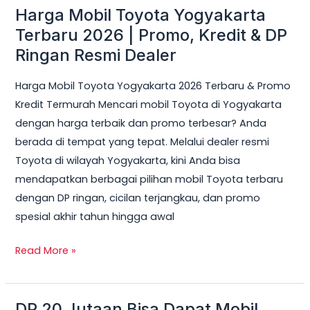
Harga Mobil Toyota Yogyakarta
Harga
Mobil
Terbaru 2026 | Promo, Kredit & DP
Toyota
Ringan Resmi Dealer
Yogyakarta
Harga Mobil Toyota Yogyakarta 2026 Terbaru & Promo
Terbaru
Kredit Termurah Mencari mobil Toyota di Yogyakarta
2026
dengan harga terbaik dan promo terbesar? Anda
|
berada di tempat yang tepat. Melalui dealer resmi
Promo,
Toyota di wilayah Yogyakarta, kini Anda bisa
Kredit
mendapatkan berbagai pilihan mobil Toyota terbaru
&
dengan DP ringan, cicilan terjangkau, dan promo
DP
spesial akhir tahun hingga awal
Ringan
Resmi
Read More »
Dealer
DP 20 Jutaan Bisa Dapat Mobil
DP