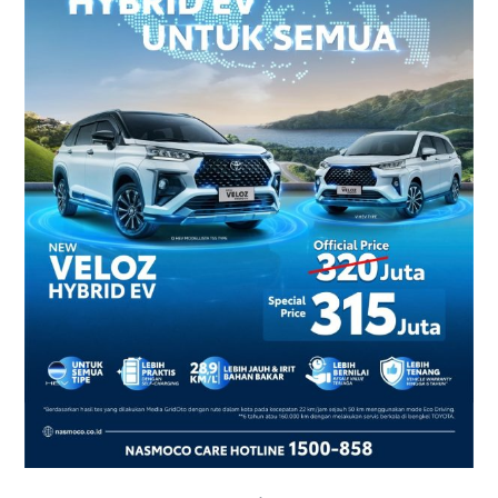
2026
–
Harga
dan
Promo
Terbaru
di
Yogyakarta