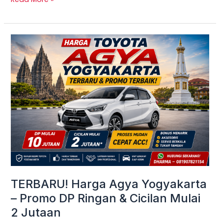
TERBARU!
Harga
Agya
Yogyakarta
–
Promo
DP
Ringan
&
Cicilan
Mulai
TERBARU! Harga Agya Yogyakarta
2
– Promo DP Ringan & Cicilan Mulai
Jutaan
2 Jutaan