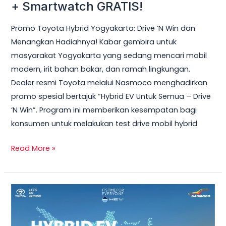
Hybrid
+ Smartwatch GRATIS!
Yogyakarta
Promo Toyota Hybrid Yogyakarta: Drive ‘N Win dan
2026
Menangkan Hadiahnya! Kabar gembira untuk
–
masyarakat Yogyakarta yang sedang mencari mobil
Test
modern, irit bahan bakar, dan ramah lingkungan.
Drive
Dealer resmi Toyota melalui Nasmoco menghadirkan
Sekarang
promo spesial bertajuk “Hybrid EV Untuk Semua – Drive
&
‘N Win”. Program ini memberikan kesempatan bagi
Bawa
konsumen untuk melakukan test drive mobil hybrid
Pulang
Smart
Read More »
TV
+
Smartwatch
Toyota
GRATIS!
Veloz
Hybrid