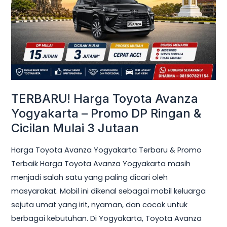
Yogyakarta
–
Promo
DP
Ringan
&
Cicilan
TERBARU! Harga Toyota Avanza
Mulai
Yogyakarta – Promo DP Ringan &
3
Cicilan Mulai 3 Jutaan
Jutaan
Harga Toyota Avanza Yogyakarta Terbaru & Promo
Terbaik Harga Toyota Avanza Yogyakarta masih
menjadi salah satu yang paling dicari oleh
masyarakat. Mobil ini dikenal sebagai mobil keluarga
sejuta umat yang irit, nyaman, dan cocok untuk
berbagai kebutuhan. Di Yogyakarta, Toyota Avanza