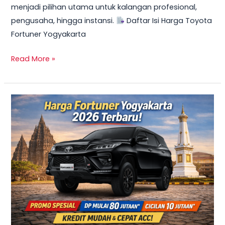
menjadi pilihan utama untuk kalangan profesional,
Mulai
pengusaha, hingga instansi.
Daftar Isi Harga Toyota
10
Fortuner Yogyakarta
Jutaan
Read More »
TERBARU
2026!
Harga
Innova
Reborn
Diesel
Yogyakarta
–
Promo
DP