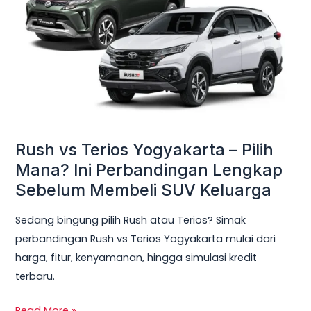
Yogyakarta
–
Pilih
Mana?
Ini
Perbandingan
Lengkap
Sebelum
Rush vs Terios Yogyakarta – Pilih
Membeli
Mana? Ini Perbandingan Lengkap
SUV
Sebelum Membeli SUV Keluarga
Keluarga
Sedang bingung pilih Rush atau Terios? Simak
perbandingan Rush vs Terios Yogyakarta mulai dari
harga, fitur, kenyamanan, hingga simulasi kredit
terbaru.
Read More »