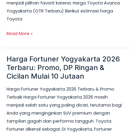
menjadi pilihan favorit karena: Harga Toyota Avanza
Yogyakarta (OTR Terbaru) Berikut estimasi harga
Toyota
Read More »
Harga Fortuner Yogyakarta 2026
Harga
Fortuner
Terbaru: Promo, DP Ringan &
Yogyakarta
Cicilan Mulai 10 Jutaan
2026
Harga Fortuner Yogyakarta 2026 Terbaru & Promo
Terbaru:
Terbaik Harga Fortuner Yogyakarta 2026 masih
Promo,
menjadi salah satu yang paling dicari, terutama bagi
DP
Anda yang menginginkan SUV premium dengan
Ringan
tampilan gagah dan performa tangguh. Toyota
&
Fortuner dikenal sebagai: Di Yogyakarta, Fortuner
Cicilan