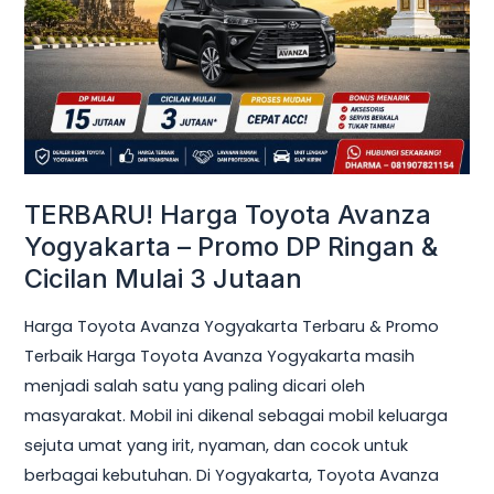
Yogyakarta
–
Promo
DP
Ringan
&
Cicilan
TERBARU! Harga Toyota Avanza
Mulai
Yogyakarta – Promo DP Ringan &
3
Cicilan Mulai 3 Jutaan
Jutaan
Harga Toyota Avanza Yogyakarta Terbaru & Promo
Terbaik Harga Toyota Avanza Yogyakarta masih
menjadi salah satu yang paling dicari oleh
masyarakat. Mobil ini dikenal sebagai mobil keluarga
sejuta umat yang irit, nyaman, dan cocok untuk
berbagai kebutuhan. Di Yogyakarta, Toyota Avanza