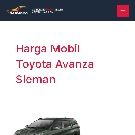
Lewati
Post
MAI
ke
pagination
MEN
konten
Harga Mobil
Toyota Avanza
Sleman
Rush
vs
Terios