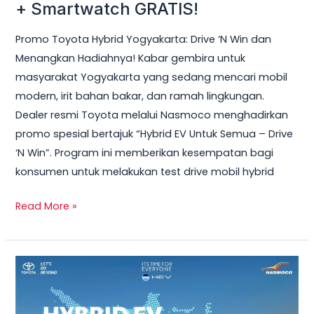
Hybrid
+ Smartwatch GRATIS!
Yogyakarta
Promo Toyota Hybrid Yogyakarta: Drive ‘N Win dan
2026
Menangkan Hadiahnya! Kabar gembira untuk
–
masyarakat Yogyakarta yang sedang mencari mobil
Test
modern, irit bahan bakar, dan ramah lingkungan.
Drive
Dealer resmi Toyota melalui Nasmoco menghadirkan
Sekarang
promo spesial bertajuk “Hybrid EV Untuk Semua – Drive
&
‘N Win”. Program ini memberikan kesempatan bagi
Bawa
konsumen untuk melakukan test drive mobil hybrid
Pulang
Smart
Read More »
TV
+
Smartwatch
Toyota
GRATIS!
Veloz
Hybrid