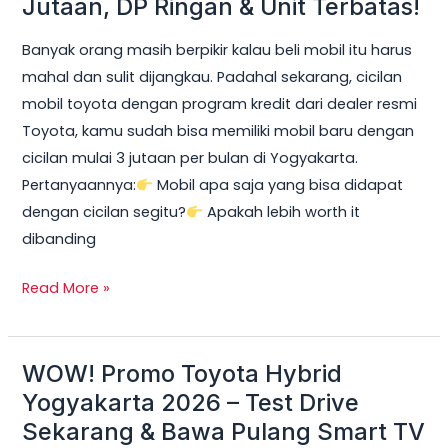
Jutaan, DP Ringan & Unit Terbatas!
Yogyakarta
Banyak orang masih berpikir kalau beli mobil itu harus
2026:
mahal dan sulit dijangkau. Padahal sekarang, cicilan
Cicilan
mobil toyota dengan program kredit dari dealer resmi
mobil
Toyota, kamu sudah bisa memiliki mobil baru dengan
toyota
cicilan mulai 3 jutaan per bulan di Yogyakarta.
Mulai
Pertanyaannya:
Mobil apa saja yang bisa didapat
3
dengan cicilan segitu?
Apakah lebih worth it
Jutaan,
dibanding
DP
Ringan
Read More »
&
Unit
Terbatas!
WOW! Promo Toyota Hybrid
WOW!
Promo
Yogyakarta 2026 – Test Drive
Toyota
Sekarang & Bawa Pulang Smart TV