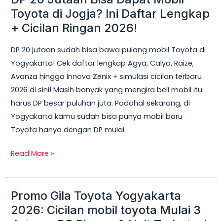
20
Toyota di Jogja? Ini Daftar Lengkap
Jutaan
+ Cicilan Ringan 2026!
Bisa
DP 20 jutaan sudah bisa bawa pulang mobil Toyota di
Dapat
Yogyakarta! Cek daftar lengkap Agya, Calya, Raize,
Mobil
Avanza hingga Innova Zenix + simulasi cicilan terbaru
Toyota
2026 di sini! Masih banyak yang mengira beli mobil itu
di
harus DP besar puluhan juta. Padahal sekarang, di
Jogja?
Yogyakarta kamu sudah bisa punya mobil baru
Ini
Toyota hanya dengan DP mulai
Daftar
Lengkap
Read More »
+
Cicilan
Ringan
Promo Gila Toyota Yogyakarta
Promo
2026!
Gila
2026: Cicilan mobil toyota Mulai 3
Toyota