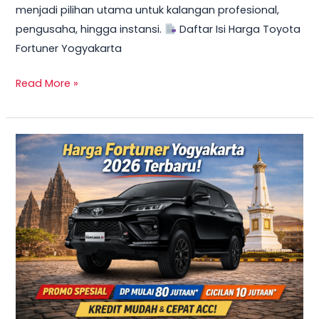
menjadi pilihan utama untuk kalangan profesional,
Mulai
pengusaha, hingga instansi.
Daftar Isi Harga Toyota
10
Fortuner Yogyakarta
Jutaan
Read More »
TERBARU
2026!
Harga
Innova
Reborn
Diesel
Yogyakarta
–
Promo
DP