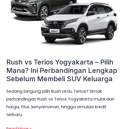
Yogyakarta
–
Pilih
Mana?
Ini
Perbandingan
Lengkap
Sebelum
Rush vs Terios Yogyakarta – Pilih
Membeli
Mana? Ini Perbandingan Lengkap
SUV
Sebelum Membeli SUV Keluarga
Keluarga
Sedang bingung pilih Rush atau Terios? Simak
perbandingan Rush vs Terios Yogyakarta mulai dari
harga, fitur, kenyamanan, hingga simulasi kredit
terbaru.
Read More »