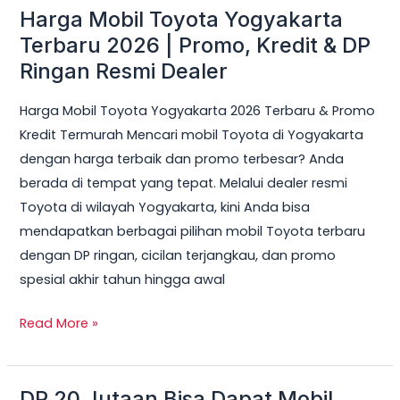
Harga Mobil Toyota Yogyakarta
Harga
Mobil
Terbaru 2026 | Promo, Kredit & DP
Toyota
Ringan Resmi Dealer
Yogyakarta
Harga Mobil Toyota Yogyakarta 2026 Terbaru & Promo
Terbaru
Kredit Termurah Mencari mobil Toyota di Yogyakarta
2026
dengan harga terbaik dan promo terbesar? Anda
|
berada di tempat yang tepat. Melalui dealer resmi
Promo,
Toyota di wilayah Yogyakarta, kini Anda bisa
Kredit
mendapatkan berbagai pilihan mobil Toyota terbaru
&
dengan DP ringan, cicilan terjangkau, dan promo
DP
spesial akhir tahun hingga awal
Ringan
Resmi
Read More »
Dealer
DP 20 Jutaan Bisa Dapat Mobil
DP