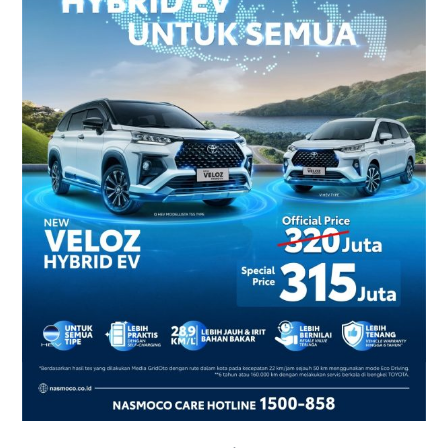
2026
–
Harga
dan
Promo
Terbaru
di
Yogyakarta