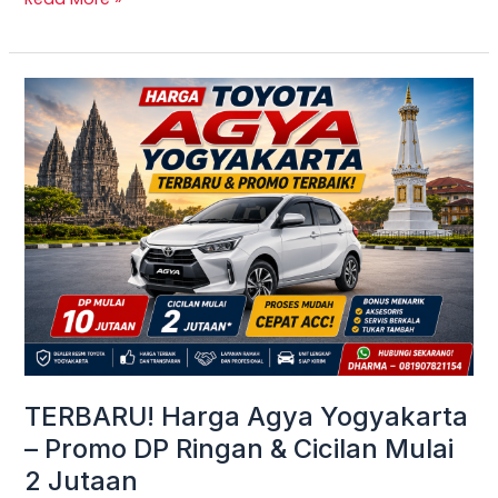
TERBARU!
Harga
Agya
Yogyakarta
–
Promo
DP
Ringan
&
Cicilan
Mulai
TERBARU! Harga Agya Yogyakarta
2
– Promo DP Ringan & Cicilan Mulai
Jutaan
2 Jutaan