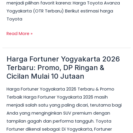
menjadi pilihan favorit karena: Harga Toyota Avanza
Yogyakarta (OTR Terbaru) Berikut estimasi harga
Toyota
Read More »
Harga Fortuner Yogyakarta 2026
Harga
Fortuner
Terbaru: Promo, DP Ringan &
Yogyakarta
Cicilan Mulai 10 Jutaan
2026
Harga Fortuner Yogyakarta 2026 Terbaru & Promo
Terbaru:
Terbaik Harga Fortuner Yogyakarta 2026 masih
Promo,
menjadi salah satu yang paling dicari, terutama bagi
DP
Anda yang menginginkan SUV premium dengan
Ringan
tampilan gagah dan performa tangguh. Toyota
&
Fortuner dikenal sebagai: Di Yogyakarta, Fortuner
Cicilan