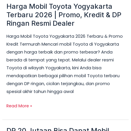
Harga Mobil Toyota Yogyakarta
Harga
Mobil
Terbaru 2026 | Promo, Kredit & DP
Toyota
Ringan Resmi Dealer
Yogyakarta
Harga Mobil Toyota Yogyakarta 2026 Terbaru & Promo
Terbaru
Kredit Termurah Mencari mobil Toyota di Yogyakarta
2026
dengan harga terbaik dan promo terbesar? Anda
|
berada di tempat yang tepat. Melalui dealer resmi
Promo,
Toyota di wilayah Yogyakarta, kini Anda bisa
Kredit
mendapatkan berbagai pilihan mobil Toyota terbaru
&
dengan DP ringan, cicilan terjangkau, dan promo
DP
spesial akhir tahun hingga awal
Ringan
Resmi
Read More »
Dealer
DP 20 Jutaan Bisa Dapat Mobil
DP