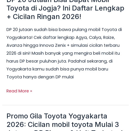
20
Toyota di Jogja? Ini Daftar Lengkap
Jutaan
+ Cicilan Ringan 2026!
Bisa
DP 20 jutaan sudah bisa bawa pulang mobil Toyota di
Dapat
Yogyakarta! Cek daftar lengkap Agya, Calya, Raize,
Mobil
Avanza hingga Innova Zenix + simulasi cicilan terbaru
Toyota
2026 di sini! Masih banyak yang mengira beli mobil itu
di
harus DP besar puluhan juta. Padahal sekarang, di
Jogja?
Yogyakarta kamu sudah bisa punya mobil baru
Ini
Toyota hanya dengan DP mulai
Daftar
Lengkap
Read More »
+
Cicilan
Ringan
Promo Gila Toyota Yogyakarta
Promo
2026!
Gila
2026: Cicilan mobil toyota Mulai 3
Toyota