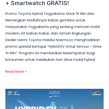
Hybrid
+ Smartwatch GRATIS!
Yogyakarta
Promo Toyota Hybrid Yogyakarta: Drive ‘N Win dan
2026
Menangkan Hadiahnya! Kabar gembira untuk
–
masyarakat Yogyakarta yang sedang mencari mobil
Test
modern, irit bahan bakar, dan ramah lingkungan.
Drive
Dealer resmi Toyota melalui Nasmoco menghadirkan
Sekarang
promo spesial bertajuk “Hybrid EV Untuk Semua – Drive
&
‘N Win”. Program ini memberikan kesempatan bagi
Bawa
konsumen untuk melakukan test drive mobil hybrid
Pulang
Smart
Read More »
TV
+
Smartwatch
Toyota
GRATIS!
Veloz
Hybrid