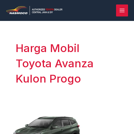
Lewati
Post
MAI
ke
pagination
MEN
konten
Harga Mobil
Toyota Avanza
Kulon Progo
Rush
vs
Terios