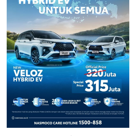
2026
–
Harga
dan
Promo
Terbaru
di
Yogyakarta