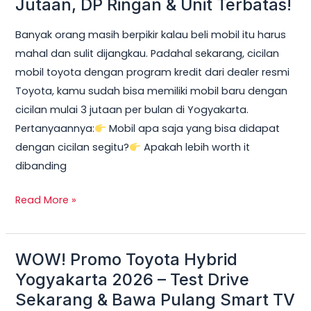
Jutaan, DP Ringan & Unit Terbatas!
Yogyakarta
Banyak orang masih berpikir kalau beli mobil itu harus
2026:
mahal dan sulit dijangkau. Padahal sekarang, cicilan
Cicilan
mobil toyota dengan program kredit dari dealer resmi
mobil
Toyota, kamu sudah bisa memiliki mobil baru dengan
toyota
cicilan mulai 3 jutaan per bulan di Yogyakarta.
Mulai
Pertanyaannya:
Mobil apa saja yang bisa didapat
3
dengan cicilan segitu?
Apakah lebih worth it
Jutaan,
dibanding
DP
Ringan
Read More »
&
Unit
Terbatas!
WOW! Promo Toyota Hybrid
WOW!
Promo
Yogyakarta 2026 – Test Drive
Toyota
Sekarang & Bawa Pulang Smart TV