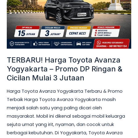
Yogyakarta
–
Promo
DP
Ringan
&
Cicilan
TERBARU! Harga Toyota Avanza
Mulai
Yogyakarta – Promo DP Ringan &
3
Cicilan Mulai 3 Jutaan
Jutaan
Harga Toyota Avanza Yogyakarta Terbaru & Promo
Terbaik Harga Toyota Avanza Yogyakarta masih
menjadi salah satu yang paling dicari oleh
masyarakat. Mobil ini dikenal sebagai mobil keluarga
sejuta umat yang irit, nyaman, dan cocok untuk
berbagai kebutuhan. Di Yogyakarta, Toyota Avanza