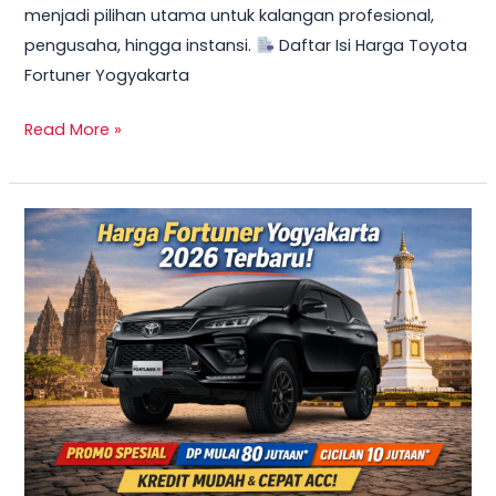
menjadi pilihan utama untuk kalangan profesional,
Mulai
pengusaha, hingga instansi.
Daftar Isi Harga Toyota
10
Fortuner Yogyakarta
Jutaan
Read More »
TERBARU
2026!
Harga
Innova
Reborn
Diesel
Yogyakarta
–
Promo
DP