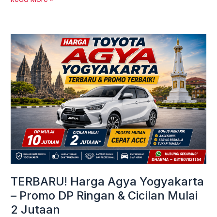
TERBARU!
Harga
Agya
Yogyakarta
–
Promo
DP
Ringan
&
Cicilan
Mulai
TERBARU! Harga Agya Yogyakarta
2
– Promo DP Ringan & Cicilan Mulai
Jutaan
2 Jutaan