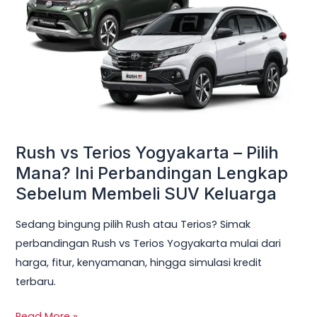
Yogyakarta
–
Pilih
Mana?
Ini
Perbandingan
Lengkap
Sebelum
Rush vs Terios Yogyakarta – Pilih
Membeli
Mana? Ini Perbandingan Lengkap
SUV
Sebelum Membeli SUV Keluarga
Keluarga
Sedang bingung pilih Rush atau Terios? Simak
perbandingan Rush vs Terios Yogyakarta mulai dari
harga, fitur, kenyamanan, hingga simulasi kredit
terbaru.
Read More »