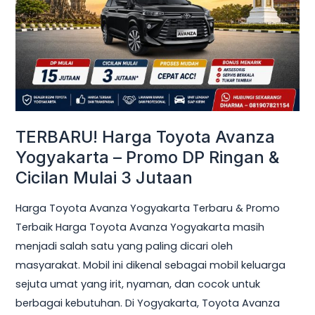
Yogyakarta
–
Promo
DP
Ringan
&
Cicilan
TERBARU! Harga Toyota Avanza
Mulai
Yogyakarta – Promo DP Ringan &
3
Cicilan Mulai 3 Jutaan
Jutaan
Harga Toyota Avanza Yogyakarta Terbaru & Promo
Terbaik Harga Toyota Avanza Yogyakarta masih
menjadi salah satu yang paling dicari oleh
masyarakat. Mobil ini dikenal sebagai mobil keluarga
sejuta umat yang irit, nyaman, dan cocok untuk
berbagai kebutuhan. Di Yogyakarta, Toyota Avanza