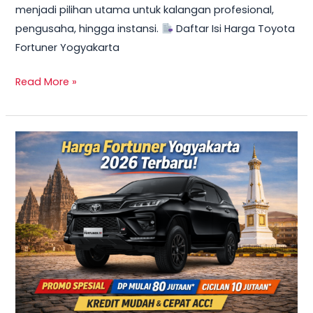
menjadi pilihan utama untuk kalangan profesional,
Mulai
pengusaha, hingga instansi.
Daftar Isi Harga Toyota
10
Fortuner Yogyakarta
Jutaan
Read More »
TERBARU
2026!
Harga
Innova
Reborn
Diesel
Yogyakarta
–
Promo
DP