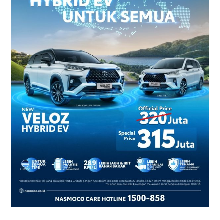
2026
–
Harga
dan
Promo
Terbaru
di
Yogyakarta