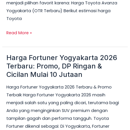
menjadi pilihan favorit karena: Harga Toyota Avanza
Yogyakarta (OTR Terbaru) Berikut estimasi harga
Toyota
Read More »
Harga Fortuner Yogyakarta 2026
Harga
Fortuner
Terbaru: Promo, DP Ringan &
Yogyakarta
Cicilan Mulai 10 Jutaan
2026
Harga Fortuner Yogyakarta 2026 Terbaru & Promo
Terbaru:
Terbaik Harga Fortuner Yogyakarta 2026 masih
Promo,
menjadi salah satu yang paling dicari, terutama bagi
DP
Anda yang menginginkan SUV premium dengan
Ringan
tampilan gagah dan performa tangguh. Toyota
&
Fortuner dikenal sebagai: Di Yogyakarta, Fortuner
Cicilan