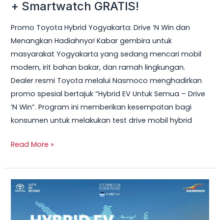
Hybrid
+ Smartwatch GRATIS!
Yogyakarta
Promo Toyota Hybrid Yogyakarta: Drive ‘N Win dan
2026
Menangkan Hadiahnya! Kabar gembira untuk
–
masyarakat Yogyakarta yang sedang mencari mobil
Test
modern, irit bahan bakar, dan ramah lingkungan.
Drive
Dealer resmi Toyota melalui Nasmoco menghadirkan
Sekarang
promo spesial bertajuk “Hybrid EV Untuk Semua – Drive
&
‘N Win”. Program ini memberikan kesempatan bagi
Bawa
konsumen untuk melakukan test drive mobil hybrid
Pulang
Smart
Read More »
TV
+
Smartwatch
Toyota
GRATIS!
Veloz
Hybrid