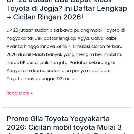
20
Toyota di Jogja? Ini Daftar Lengkap
Jutaan
+ Cicilan Ringan 2026!
Bisa
DP 20 jutaan sudah bisa bawa pulang mobil Toyota di
Dapat
Yogyakarta! Cek daftar lengkap Agya, Calya, Raize,
Mobil
Avanza hingga Innova Zenix + simulasi cicilan terbaru
Toyota
2026 di sini! Masih banyak yang mengira beli mobil itu
di
harus DP besar puluhan juta. Padahal sekarang, di
Jogja?
Yogyakarta kamu sudah bisa punya mobil baru
Ini
Toyota hanya dengan DP mulai
Daftar
Lengkap
Read More »
+
Cicilan
Ringan
Promo Gila Toyota Yogyakarta
Promo
2026!
Gila
2026: Cicilan mobil toyota Mulai 3
Toyota