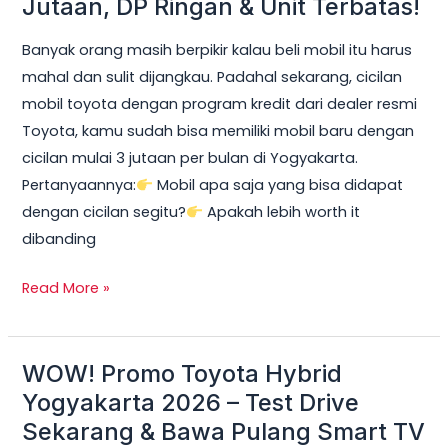
Jutaan, DP Ringan & Unit Terbatas!
Yogyakarta
Banyak orang masih berpikir kalau beli mobil itu harus
2026:
mahal dan sulit dijangkau. Padahal sekarang, cicilan
Cicilan
mobil toyota dengan program kredit dari dealer resmi
mobil
Toyota, kamu sudah bisa memiliki mobil baru dengan
toyota
cicilan mulai 3 jutaan per bulan di Yogyakarta.
Mulai
Pertanyaannya:
Mobil apa saja yang bisa didapat
3
dengan cicilan segitu?
Apakah lebih worth it
Jutaan,
dibanding
DP
Ringan
Read More »
&
Unit
Terbatas!
WOW! Promo Toyota Hybrid
WOW!
Promo
Yogyakarta 2026 – Test Drive
Toyota
Sekarang & Bawa Pulang Smart TV