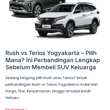
Yogyakarta
–
Pilih
Mana?
Ini
Perbandingan
Lengkap
Sebelum
Rush vs Terios Yogyakarta – Pilih
Membeli
Mana? Ini Perbandingan Lengkap
SUV
Sebelum Membeli SUV Keluarga
Keluarga
Sedang bingung pilih Rush atau Terios? Simak
perbandingan Rush vs Terios Yogyakarta mulai dari
harga, fitur, kenyamanan, hingga simulasi kredit
terbaru.
Read More »