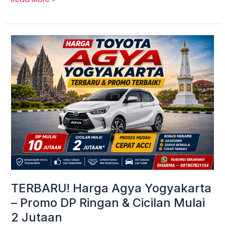
TERBARU!
Harga
Agya
Yogyakarta
–
Promo
DP
Ringan
&
Cicilan
Mulai
TERBARU! Harga Agya Yogyakarta
2
– Promo DP Ringan & Cicilan Mulai
Jutaan
2 Jutaan