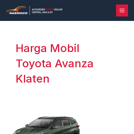
Lewati
Post
MAI
ke
pagination
MEN
konten
Harga Mobil
Toyota Avanza
Klaten
Rush
vs
Terios