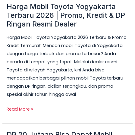
Harga Mobil Toyota Yogyakarta
Harga
Mobil
Terbaru 2026 | Promo, Kredit & DP
Toyota
Ringan Resmi Dealer
Yogyakarta
Harga Mobil Toyota Yogyakarta 2026 Terbaru & Promo
Terbaru
Kredit Termurah Mencari mobil Toyota di Yogyakarta
2026
dengan harga terbaik dan promo terbesar? Anda
|
berada di tempat yang tepat. Melalui dealer resmi
Promo,
Toyota di wilayah Yogyakarta, kini Anda bisa
Kredit
mendapatkan berbagai pilihan mobil Toyota terbaru
&
dengan DP ringan, cicilan terjangkau, dan promo
DP
spesial akhir tahun hingga awal
Ringan
Resmi
Read More »
Dealer
DP 20 Jutaan Bisa Dapat Mobil
DP