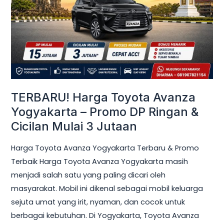
Yogyakarta
–
Promo
DP
Ringan
&
Cicilan
TERBARU! Harga Toyota Avanza
Mulai
Yogyakarta – Promo DP Ringan &
3
Cicilan Mulai 3 Jutaan
Jutaan
Harga Toyota Avanza Yogyakarta Terbaru & Promo
Terbaik Harga Toyota Avanza Yogyakarta masih
menjadi salah satu yang paling dicari oleh
masyarakat. Mobil ini dikenal sebagai mobil keluarga
sejuta umat yang irit, nyaman, dan cocok untuk
berbagai kebutuhan. Di Yogyakarta, Toyota Avanza