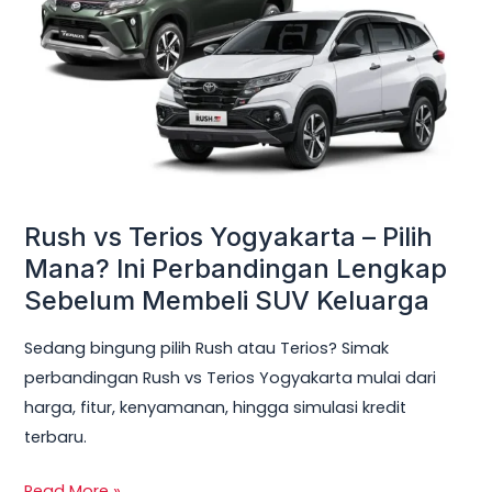
Yogyakarta
–
Pilih
Mana?
Ini
Perbandingan
Lengkap
Sebelum
Rush vs Terios Yogyakarta – Pilih
Membeli
Mana? Ini Perbandingan Lengkap
SUV
Sebelum Membeli SUV Keluarga
Keluarga
Sedang bingung pilih Rush atau Terios? Simak
perbandingan Rush vs Terios Yogyakarta mulai dari
harga, fitur, kenyamanan, hingga simulasi kredit
terbaru.
Read More »