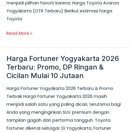
menjadi pilihan favorit karena: Harga Toyota Avanza
Yogyakarta (OTR Terbaru) Berikut estimasi harga
Toyota
Read More »
Harga Fortuner Yogyakarta 2026
Harga
Fortuner
Terbaru: Promo, DP Ringan &
Yogyakarta
Cicilan Mulai 10 Jutaan
2026
Harga Fortuner Yogyakarta 2026 Terbaru & Promo
Terbaru:
Terbaik Harga Fortuner Yogyakarta 2026 masih
Promo,
menjadi salah satu yang paling dicari, terutama bagi
DP
Anda yang menginginkan SUV premium dengan
Ringan
tampilan gagah dan performa tangguh. Toyota
&
Fortuner dikenal sebagai: Di Yogyakarta, Fortuner
Cicilan