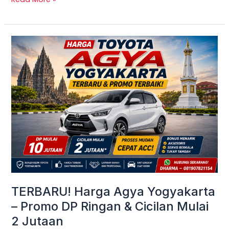
TERBARU!
Harga
Agya
Yogyakarta
–
Promo
DP
Ringan
&
Cicilan
Mulai
TERBARU! Harga Agya Yogyakarta
2
– Promo DP Ringan & Cicilan Mulai
Jutaan
2 Jutaan