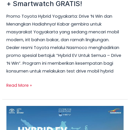
Hybrid
+ Smartwatch GRATIS!
Yogyakarta
Promo Toyota Hybrid Yogyakarta: Drive ‘N Win dan
2026
Menangkan Hadiahnya! Kabar gembira untuk
–
masyarakat Yogyakarta yang sedang mencari mobil
Test
modern, irit bahan bakar, dan ramah lingkungan.
Drive
Dealer resmi Toyota melalui Nasmoco menghadirkan
Sekarang
promo spesial bertajuk “Hybrid EV Untuk Semua – Drive
&
‘N Win”. Program ini memberikan kesempatan bagi
Bawa
konsumen untuk melakukan test drive mobil hybrid
Pulang
Smart
Read More »
TV
+
Smartwatch
Toyota
GRATIS!
Veloz
Hybrid