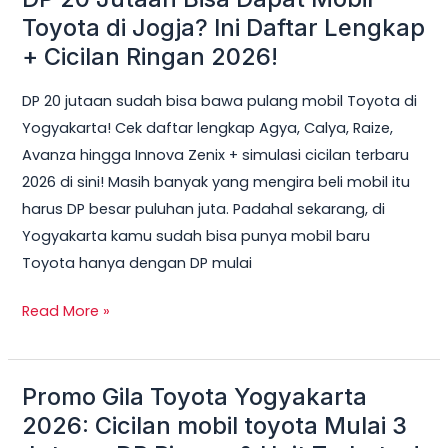
20
Toyota di Jogja? Ini Daftar Lengkap
Jutaan
+ Cicilan Ringan 2026!
Bisa
DP 20 jutaan sudah bisa bawa pulang mobil Toyota di
Dapat
Yogyakarta! Cek daftar lengkap Agya, Calya, Raize,
Mobil
Avanza hingga Innova Zenix + simulasi cicilan terbaru
Toyota
2026 di sini! Masih banyak yang mengira beli mobil itu
di
harus DP besar puluhan juta. Padahal sekarang, di
Jogja?
Yogyakarta kamu sudah bisa punya mobil baru
Ini
Toyota hanya dengan DP mulai
Daftar
Lengkap
Read More »
+
Cicilan
Ringan
Promo Gila Toyota Yogyakarta
Promo
2026!
Gila
2026: Cicilan mobil toyota Mulai 3
Toyota