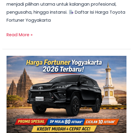
menjadi pilihan utama untuk kalangan profesional,
Mulai
pengusaha, hingga instansi.
Daftar Isi Harga Toyota
10
Fortuner Yogyakarta
Jutaan
Read More »
TERBARU
2026!
Harga
Innova
Reborn
Diesel
Yogyakarta
–
Promo
DP