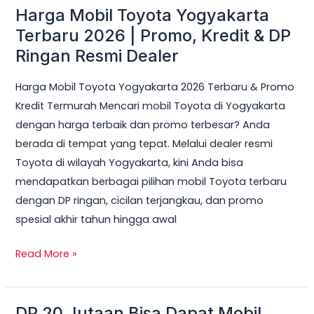
Harga Mobil Toyota Yogyakarta
Harga
Mobil
Terbaru 2026 | Promo, Kredit & DP
Toyota
Ringan Resmi Dealer
Yogyakarta
Harga Mobil Toyota Yogyakarta 2026 Terbaru & Promo
Terbaru
Kredit Termurah Mencari mobil Toyota di Yogyakarta
2026
dengan harga terbaik dan promo terbesar? Anda
|
berada di tempat yang tepat. Melalui dealer resmi
Promo,
Toyota di wilayah Yogyakarta, kini Anda bisa
Kredit
mendapatkan berbagai pilihan mobil Toyota terbaru
&
dengan DP ringan, cicilan terjangkau, dan promo
DP
spesial akhir tahun hingga awal
Ringan
Resmi
Read More »
Dealer
DP 20 Jutaan Bisa Dapat Mobil
DP