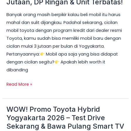
Jutaan, DP Ringan & Unit Terbatas!
Yogyakarta
Banyak orang masih berpikir kalau beli mobil itu harus
2026:
mahal dan sulit dijangkau. Padahal sekarang, cicilan
Cicilan
mobil toyota dengan program kredit dari dealer resmi
mobil
Toyota, kamu sudah bisa memiliki mobil baru dengan
toyota
cicilan mulai 3 jutaan per bulan di Yogyakarta.
Mulai
Pertanyaannya:
Mobil apa saja yang bisa didapat
3
dengan cicilan segitu?
Apakah lebih worth it
Jutaan,
dibanding
DP
Ringan
Read More »
&
Unit
Terbatas!
WOW! Promo Toyota Hybrid
WOW!
Promo
Yogyakarta 2026 – Test Drive
Toyota
Sekarang & Bawa Pulang Smart TV