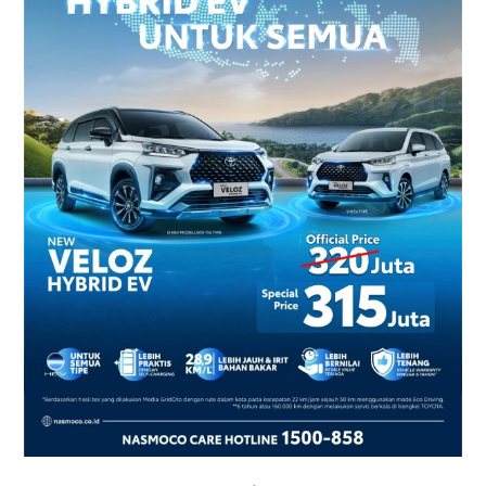
2026
–
Harga
dan
Promo
Terbaru
di
Yogyakarta