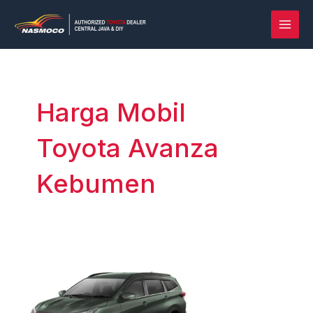
Lewati
Post
MAI
ke
pagination
MEN
konten
Harga Mobil
Toyota Avanza
Kebumen
Rush
vs
Terios