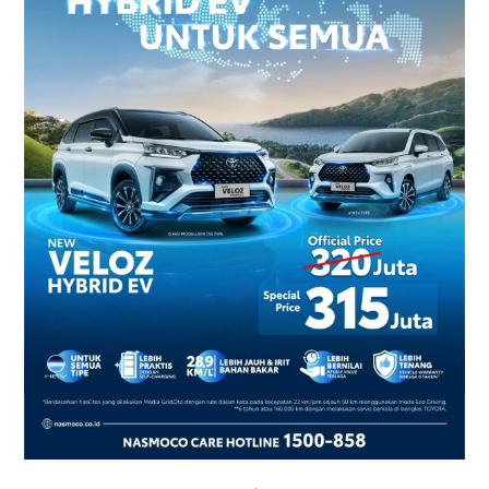
2026
–
Harga
dan
Promo
Terbaru
di
Yogyakarta