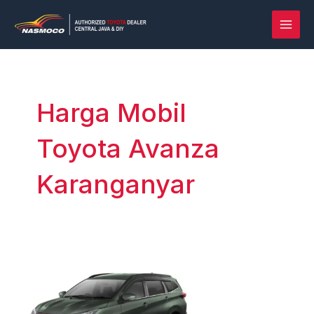
Lewati
Post
MAI
ke
pagination
MEN
konten
Harga Mobil
Toyota Avanza
Karanganyar
Rush
vs
Terios