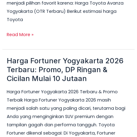
menjadi pilihan favorit karena: Harga Toyota Avanza
Yogyakarta (OTR Terbaru) Berikut estimasi harga
Toyota
Read More »
Harga Fortuner Yogyakarta 2026
Harga
Fortuner
Terbaru: Promo, DP Ringan &
Yogyakarta
Cicilan Mulai 10 Jutaan
2026
Harga Fortuner Yogyakarta 2026 Terbaru & Promo
Terbaru:
Terbaik Harga Fortuner Yogyakarta 2026 masih
Promo,
menjadi salah satu yang paling dicari, terutama bagi
DP
Anda yang menginginkan SUV premium dengan
Ringan
tampilan gagah dan performa tangguh. Toyota
&
Fortuner dikenal sebagai: Di Yogyakarta, Fortuner
Cicilan