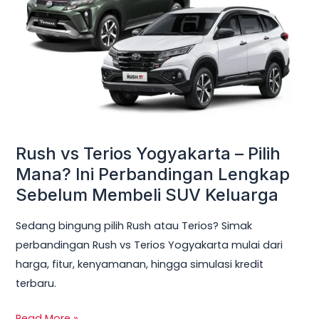
Yogyakarta
–
Pilih
Mana?
Ini
Perbandingan
Lengkap
Sebelum
Rush vs Terios Yogyakarta – Pilih
Membeli
Mana? Ini Perbandingan Lengkap
SUV
Sebelum Membeli SUV Keluarga
Keluarga
Sedang bingung pilih Rush atau Terios? Simak
perbandingan Rush vs Terios Yogyakarta mulai dari
harga, fitur, kenyamanan, hingga simulasi kredit
terbaru.
Read More »