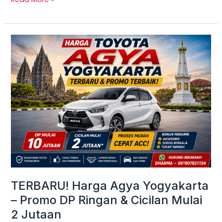
TERBARU!
Harga
Agya
Yogyakarta
–
Promo
DP
Ringan
&
Cicilan
Mulai
TERBARU! Harga Agya Yogyakarta
2
– Promo DP Ringan & Cicilan Mulai
Jutaan
2 Jutaan