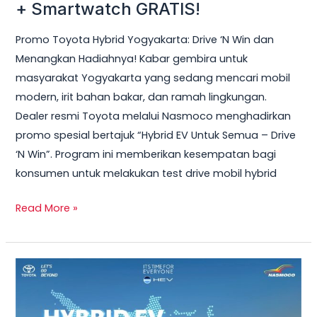
Hybrid
+ Smartwatch GRATIS!
Yogyakarta
Promo Toyota Hybrid Yogyakarta: Drive ‘N Win dan
2026
Menangkan Hadiahnya! Kabar gembira untuk
–
masyarakat Yogyakarta yang sedang mencari mobil
Test
modern, irit bahan bakar, dan ramah lingkungan.
Drive
Dealer resmi Toyota melalui Nasmoco menghadirkan
Sekarang
promo spesial bertajuk “Hybrid EV Untuk Semua – Drive
&
‘N Win”. Program ini memberikan kesempatan bagi
Bawa
konsumen untuk melakukan test drive mobil hybrid
Pulang
Smart
Read More »
TV
+
Smartwatch
Toyota
GRATIS!
Veloz
Hybrid