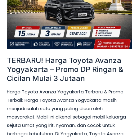
Yogyakarta
–
Promo
DP
Ringan
&
Cicilan
TERBARU! Harga Toyota Avanza
Mulai
Yogyakarta – Promo DP Ringan &
3
Cicilan Mulai 3 Jutaan
Jutaan
Harga Toyota Avanza Yogyakarta Terbaru & Promo
Terbaik Harga Toyota Avanza Yogyakarta masih
menjadi salah satu yang paling dicari oleh
masyarakat. Mobil ini dikenal sebagai mobil keluarga
sejuta umat yang irit, nyaman, dan cocok untuk
berbagai kebutuhan. Di Yogyakarta, Toyota Avanza