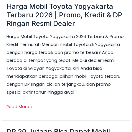
Harga Mobil Toyota Yogyakarta
Harga
Mobil
Terbaru 2026 | Promo, Kredit & DP
Toyota
Ringan Resmi Dealer
Yogyakarta
Harga Mobil Toyota Yogyakarta 2026 Terbaru & Promo
Terbaru
Kredit Termurah Mencari mobil Toyota di Yogyakarta
2026
dengan harga terbaik dan promo terbesar? Anda
|
berada di tempat yang tepat. Melalui dealer resmi
Promo,
Toyota di wilayah Yogyakarta, kini Anda bisa
Kredit
mendapatkan berbagai pilihan mobil Toyota terbaru
&
dengan DP ringan, cicilan terjangkau, dan promo
DP
spesial akhir tahun hingga awal
Ringan
Resmi
Read More »
Dealer
DP 20 Jutaan Bisa Dapat Mobil
DP