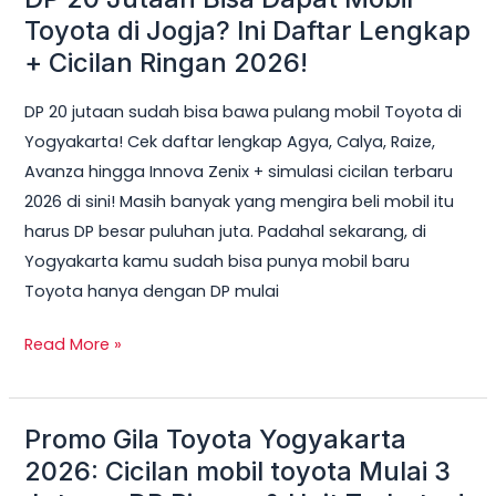
20
Toyota di Jogja? Ini Daftar Lengkap
Jutaan
+ Cicilan Ringan 2026!
Bisa
DP 20 jutaan sudah bisa bawa pulang mobil Toyota di
Dapat
Yogyakarta! Cek daftar lengkap Agya, Calya, Raize,
Mobil
Avanza hingga Innova Zenix + simulasi cicilan terbaru
Toyota
2026 di sini! Masih banyak yang mengira beli mobil itu
di
harus DP besar puluhan juta. Padahal sekarang, di
Jogja?
Yogyakarta kamu sudah bisa punya mobil baru
Ini
Toyota hanya dengan DP mulai
Daftar
Lengkap
Read More »
+
Cicilan
Ringan
Promo Gila Toyota Yogyakarta
Promo
2026!
Gila
2026: Cicilan mobil toyota Mulai 3
Toyota