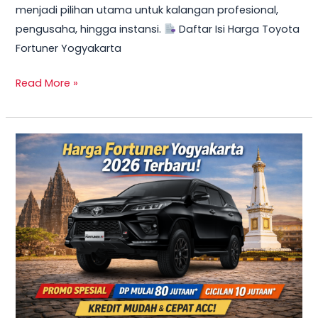
menjadi pilihan utama untuk kalangan profesional,
Mulai
pengusaha, hingga instansi.
Daftar Isi Harga Toyota
10
Fortuner Yogyakarta
Jutaan
Read More »
TERBARU
2026!
Harga
Innova
Reborn
Diesel
Yogyakarta
–
Promo
DP