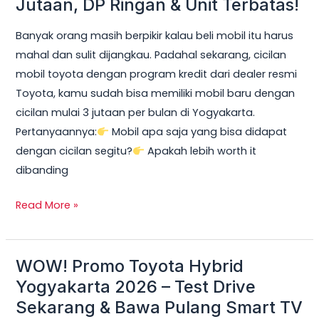
Jutaan, DP Ringan & Unit Terbatas!
Yogyakarta
Banyak orang masih berpikir kalau beli mobil itu harus
2026:
mahal dan sulit dijangkau. Padahal sekarang, cicilan
Cicilan
mobil toyota dengan program kredit dari dealer resmi
mobil
Toyota, kamu sudah bisa memiliki mobil baru dengan
toyota
cicilan mulai 3 jutaan per bulan di Yogyakarta.
Mulai
Pertanyaannya:
Mobil apa saja yang bisa didapat
3
dengan cicilan segitu?
Apakah lebih worth it
Jutaan,
dibanding
DP
Ringan
Read More »
&
Unit
Terbatas!
WOW! Promo Toyota Hybrid
WOW!
Promo
Yogyakarta 2026 – Test Drive
Toyota
Sekarang & Bawa Pulang Smart TV