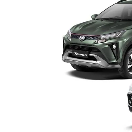
Yogyakarta
–
Pilih
Mana?
Ini
Perbandingan
Lengkap
Sebelum
Membeli
SUV
Keluarga