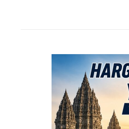
TERBARU!
Harga
Toyota
Avanza
Yogyakarta
–
Promo
DP
Ringan