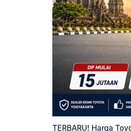
&
Cicilan
Mulai
3
Jutaan
TERBARU! Harga Toyot