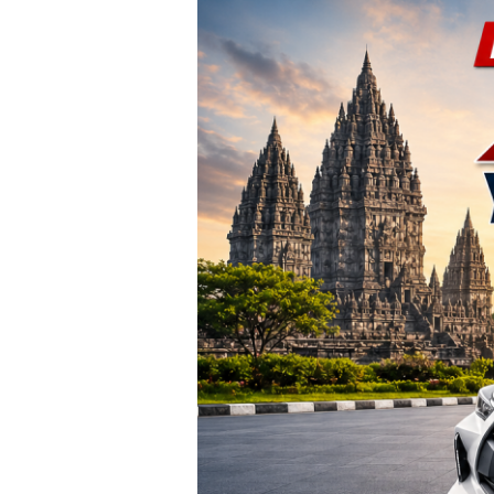
TERBARU!
Harga
Agya
Yogyakarta
–
Promo
DP
Ringan
&
Cicilan
Mulai
2
Jutaan