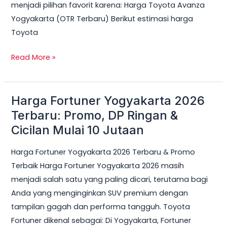
menjadi pilihan favorit karena: Harga Toyota Avanza
Yogyakarta (OTR Terbaru) Berikut estimasi harga
Toyota
Read More »
Harga Fortuner Yogyakarta 2026
Harga
Fortuner
Terbaru: Promo, DP Ringan &
Yogyakarta
Cicilan Mulai 10 Jutaan
2026
Harga Fortuner Yogyakarta 2026 Terbaru & Promo
Terbaru:
Terbaik Harga Fortuner Yogyakarta 2026 masih
Promo,
menjadi salah satu yang paling dicari, terutama bagi
DP
Anda yang menginginkan SUV premium dengan
Ringan
tampilan gagah dan performa tangguh. Toyota
&
Fortuner dikenal sebagai: Di Yogyakarta, Fortuner
Cicilan