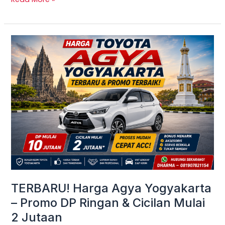
TERBARU!
Harga
Agya
Yogyakarta
–
Promo
DP
Ringan
&
Cicilan
Mulai
TERBARU! Harga Agya Yogyakarta
2
– Promo DP Ringan & Cicilan Mulai
Jutaan
2 Jutaan