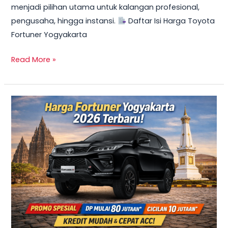
menjadi pilihan utama untuk kalangan profesional,
Mulai
pengusaha, hingga instansi.
Daftar Isi Harga Toyota
10
Fortuner Yogyakarta
Jutaan
Read More »
TERBARU
2026!
Harga
Innova
Reborn
Diesel
Yogyakarta
–
Promo
DP