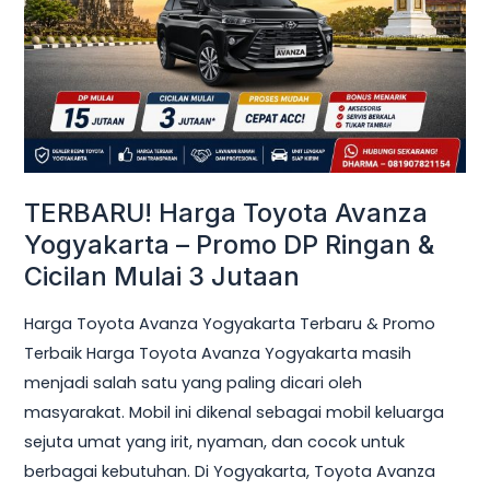
Yogyakarta
–
Promo
DP
Ringan
&
Cicilan
TERBARU! Harga Toyota Avanza
Mulai
Yogyakarta – Promo DP Ringan &
3
Cicilan Mulai 3 Jutaan
Jutaan
Harga Toyota Avanza Yogyakarta Terbaru & Promo
Terbaik Harga Toyota Avanza Yogyakarta masih
menjadi salah satu yang paling dicari oleh
masyarakat. Mobil ini dikenal sebagai mobil keluarga
sejuta umat yang irit, nyaman, dan cocok untuk
berbagai kebutuhan. Di Yogyakarta, Toyota Avanza