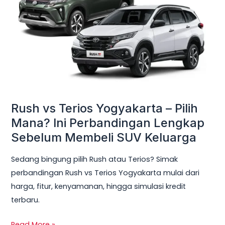
Yogyakarta
–
Pilih
Mana?
Ini
Perbandingan
Lengkap
Sebelum
Rush vs Terios Yogyakarta – Pilih
Membeli
Mana? Ini Perbandingan Lengkap
SUV
Sebelum Membeli SUV Keluarga
Keluarga
Sedang bingung pilih Rush atau Terios? Simak
perbandingan Rush vs Terios Yogyakarta mulai dari
harga, fitur, kenyamanan, hingga simulasi kredit
terbaru.
Read More »