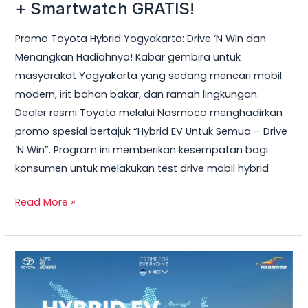
Hybrid
+ Smartwatch GRATIS!
Yogyakarta
Promo Toyota Hybrid Yogyakarta: Drive ‘N Win dan
2026
Menangkan Hadiahnya! Kabar gembira untuk
–
masyarakat Yogyakarta yang sedang mencari mobil
Test
modern, irit bahan bakar, dan ramah lingkungan.
Drive
Dealer resmi Toyota melalui Nasmoco menghadirkan
Sekarang
promo spesial bertajuk “Hybrid EV Untuk Semua – Drive
&
‘N Win”. Program ini memberikan kesempatan bagi
Bawa
konsumen untuk melakukan test drive mobil hybrid
Pulang
Smart
Read More »
TV
+
Smartwatch
Toyota
GRATIS!
Veloz
Hybrid