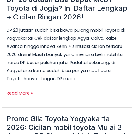
20
Toyota di Jogja? Ini Daftar Lengkap
Jutaan
+ Cicilan Ringan 2026!
Bisa
DP 20 jutaan sudah bisa bawa pulang mobil Toyota di
Dapat
Yogyakarta! Cek daftar lengkap Agya, Calya, Raize,
Mobil
Avanza hingga Innova Zenix + simulasi cicilan terbaru
Toyota
2026 di sini! Masih banyak yang mengira beli mobil itu
di
harus DP besar puluhan juta. Padahal sekarang, di
Jogja?
Yogyakarta kamu sudah bisa punya mobil baru
Ini
Toyota hanya dengan DP mulai
Daftar
Lengkap
Read More »
+
Cicilan
Ringan
Promo Gila Toyota Yogyakarta
Promo
2026!
Gila
2026: Cicilan mobil toyota Mulai 3
Toyota