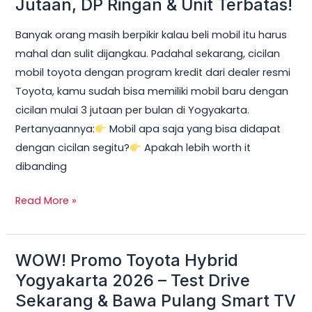
Jutaan, DP Ringan & Unit Terbatas!
Yogyakarta
Banyak orang masih berpikir kalau beli mobil itu harus
2026:
mahal dan sulit dijangkau. Padahal sekarang, cicilan
Cicilan
mobil toyota dengan program kredit dari dealer resmi
mobil
Toyota, kamu sudah bisa memiliki mobil baru dengan
toyota
cicilan mulai 3 jutaan per bulan di Yogyakarta.
Mulai
Pertanyaannya:
Mobil apa saja yang bisa didapat
3
dengan cicilan segitu?
Apakah lebih worth it
Jutaan,
dibanding
DP
Ringan
Read More »
&
Unit
Terbatas!
WOW! Promo Toyota Hybrid
WOW!
Promo
Yogyakarta 2026 – Test Drive
Toyota
Sekarang & Bawa Pulang Smart TV