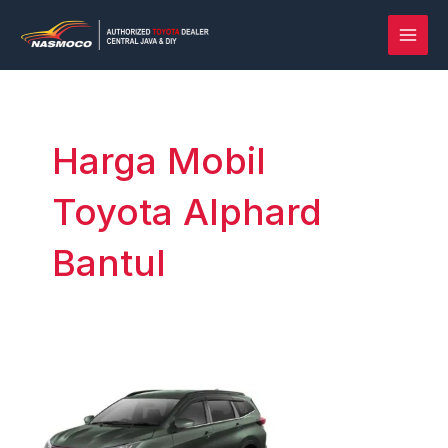
Lewati
Post
MAI
ke
pagination
MEN
konten
Harga Mobil
Toyota Alphard
Bantul
Rush
vs
Terios