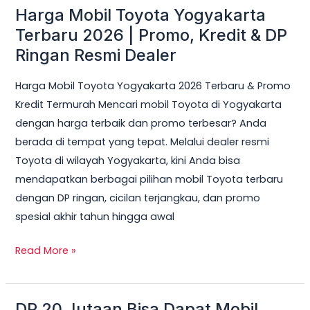
Harga Mobil Toyota Yogyakarta
Harga
Mobil
Terbaru 2026 | Promo, Kredit & DP
Toyota
Ringan Resmi Dealer
Yogyakarta
Harga Mobil Toyota Yogyakarta 2026 Terbaru & Promo
Terbaru
Kredit Termurah Mencari mobil Toyota di Yogyakarta
2026
dengan harga terbaik dan promo terbesar? Anda
|
berada di tempat yang tepat. Melalui dealer resmi
Promo,
Toyota di wilayah Yogyakarta, kini Anda bisa
Kredit
mendapatkan berbagai pilihan mobil Toyota terbaru
&
dengan DP ringan, cicilan terjangkau, dan promo
DP
spesial akhir tahun hingga awal
Ringan
Resmi
Read More »
Dealer
DP 20 Jutaan Bisa Dapat Mobil
DP