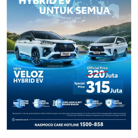
2026
–
Harga
dan
Promo
Terbaru
di
Yogyakarta