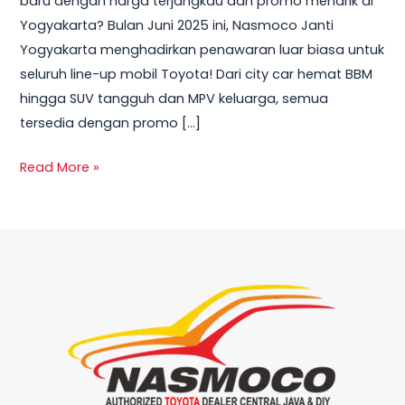
baru dengan harga terjangkau dan promo menarik di
Yogyakarta
Yogyakarta? Bulan Juni 2025 ini, Nasmoco Janti
Juni
Yogyakarta menghadirkan penawaran luar biasa untuk
2025
seluruh line-up mobil Toyota! Dari city car hemat BBM
hingga SUV tangguh dan MPV keluarga, semua
tersedia dengan promo […]
Read More »