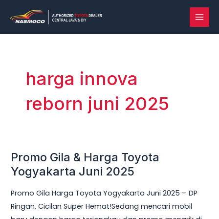
Lewati
MAI
ke
MEN
konten
harga innova
reborn juni 2025
Promo Gila & Harga Toyota
Promo
Gila
Yogyakarta Juni 2025
&
Promo Gila Harga Toyota Yogyakarta Juni 2025 – DP
Harga
Ringan, Cicilan Super Hemat!Sedang mencari mobil
Toyota