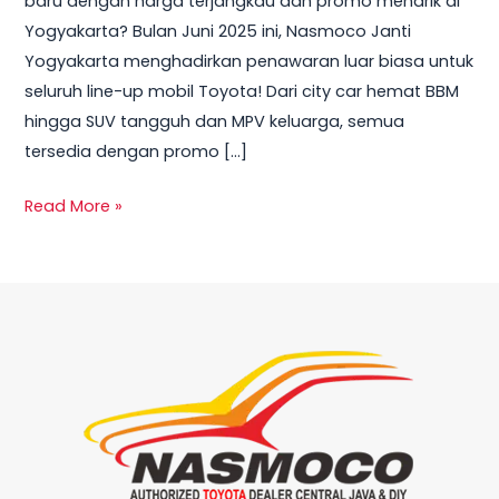
baru dengan harga terjangkau dan promo menarik di
Yogyakarta
Yogyakarta? Bulan Juni 2025 ini, Nasmoco Janti
Juni
Yogyakarta menghadirkan penawaran luar biasa untuk
2025
seluruh line-up mobil Toyota! Dari city car hemat BBM
hingga SUV tangguh dan MPV keluarga, semua
tersedia dengan promo […]
Read More »