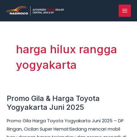
Lewati
MAI
ke
MEN
konten
harga hilux rangga
yogyakarta
Promo Gila & Harga Toyota
Promo
Gila
Yogyakarta Juni 2025
&
Promo Gila Harga Toyota Yogyakarta Juni 2025 – DP
Harga
Ringan, Cicilan Super Hemat!Sedang mencari mobil
Toyota