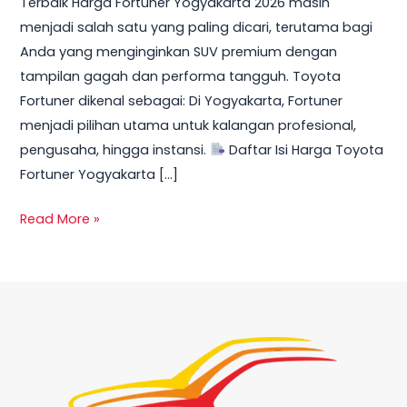
Terbaik Harga Fortuner Yogyakarta 2026 masih
Promo,
menjadi salah satu yang paling dicari, terutama bagi
DP
Anda yang menginginkan SUV premium dengan
Ringan
tampilan gagah dan performa tangguh. Toyota
&
Fortuner dikenal sebagai: Di Yogyakarta, Fortuner
Cicilan
menjadi pilihan utama untuk kalangan profesional,
Mulai
pengusaha, hingga instansi.
Daftar Isi Harga Toyota
10
Fortuner Yogyakarta […]
Jutaan
Read More »