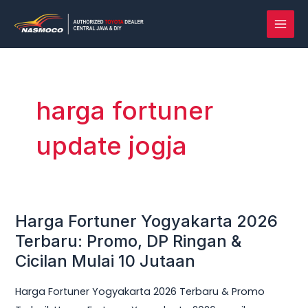
Lewati
MAI
ke
MEN
konten
harga fortuner
update jogja
Harga Fortuner Yogyakarta 2026
Harga
Fortuner
Terbaru: Promo, DP Ringan &
Yogyakarta
Cicilan Mulai 10 Jutaan
2026
Harga Fortuner Yogyakarta 2026 Terbaru & Promo
Terbaru: