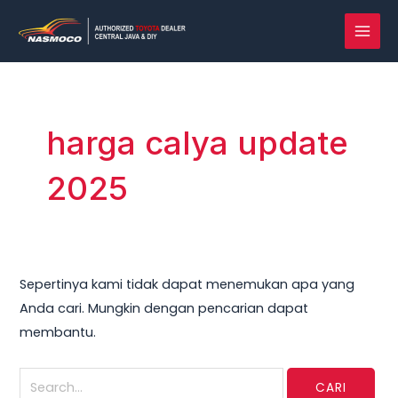
Lewati
Cari
MAI
ke
untuk:
MEN
konten
harga calya update
2025
Sepertinya kami tidak dapat menemukan apa yang
Anda cari. Mungkin dengan pencarian dapat
membantu.