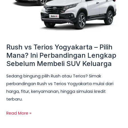
Pilih
Mana?
Ini
Perbandingan
Lengkap
Sebelum
Rush vs Terios Yogyakarta – Pilih
Membeli
Mana? Ini Perbandingan Lengkap
SUV
Sebelum Membeli SUV Keluarga
Keluarga
Sedang bingung pilih Rush atau Terios? Simak
perbandingan Rush vs Terios Yogyakarta mulai dari
harga, fitur, kenyamanan, hingga simulasi kredit
terbaru.
Read More »