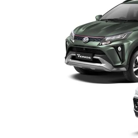
Yogyakarta
–
Pilih
Mana?
Ini
Perbandingan
Lengkap
Sebelum
Membeli
SUV
Keluarga