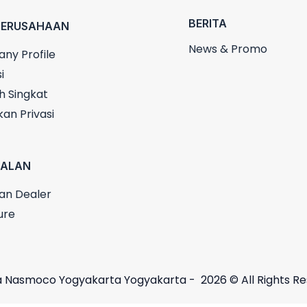
BERITA
PERUSAHAAN
News & Promo
ny Profile
i
h Singkat
kan Privasi
UALAN
an Dealer
ure
 Nasmoco Yogyakarta Yogyakarta - 2026 © All Rights R