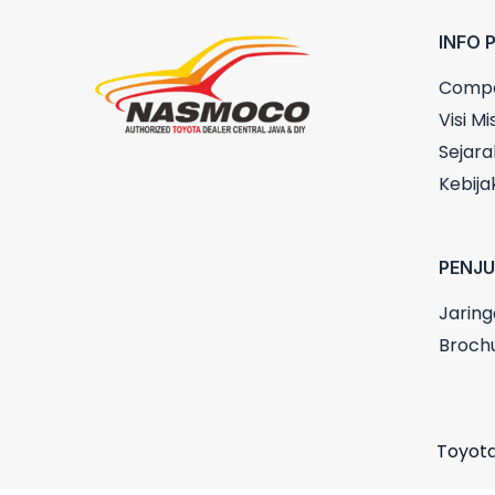
INFO 
Compa
Visi Mis
Sejara
Kebija
PENJ
Jaring
Broch
Toyota