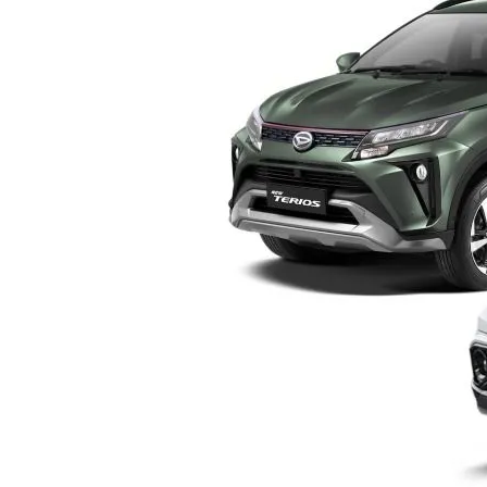
Yogyakarta
–
Pilih
Mana?
Ini
Perbandingan
Lengkap
Sebelum
Membeli
SUV
Keluarga