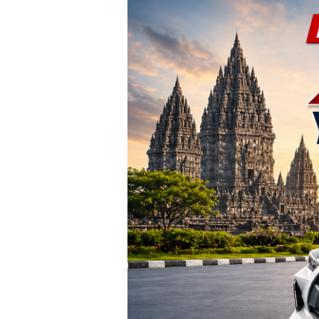
TERBARU!
Harga
Agya
Yogyakarta
–
Promo
DP
Ringan
&
Cicilan
Mulai
2
Jutaan