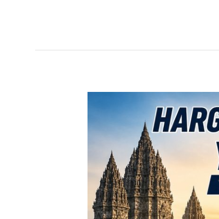
TERBARU!
Harga
Toyota
Avanza
Yogyakarta
–
Promo
DP
Ringan