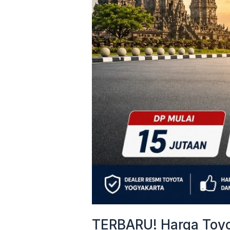
&
Cicilan
Mulai
3
Jutaan
TERBARU! Harga Toyot