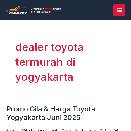
Lewati
MAI
ke
MEN
konten
dealer toyota
termurah di
yogyakarta
Promo Gila & Harga Toyota
Promo
Gila
Yogyakarta Juni 2025
&
Promo Gila Harga Toyota Yogyakarta Juni 2025 – DP