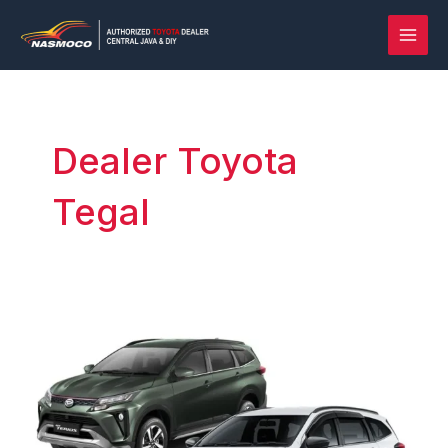
Lewati
Post
MAI
ke
pagination
MEN
konten
Dealer Toyota
Tegal
Rush
vs
Terios
Yogyakarta
–