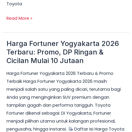
Toyota
Read More »
Harga Fortuner Yogyakarta 2026
Harga
Fortuner
Terbaru: Promo, DP Ringan &
Yogyakarta
Cicilan Mulai 10 Jutaan
2026
Harga Fortuner Yogyakarta 2026 Terbaru & Promo
Terbaru:
Terbaik Harga Fortuner Yogyakarta 2026 masih
Promo,
menjadi salah satu yang paling dicari, terutama bagi
DP
Anda yang menginginkan SUV premium dengan
Ringan
tampilan gagah dan performa tangguh. Toyota
&
Fortuner dikenal sebagai: Di Yogyakarta, Fortuner
Cicilan
menjadi pilihan utama untuk kalangan profesional,
Mulai
pengusaha, hingga instansi.
Daftar Isi Harga Toyota
10