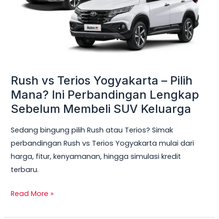
Pilih
Mana?
Ini
Perbandingan
Lengkap
Sebelum
Rush vs Terios Yogyakarta – Pilih
Membeli
Mana? Ini Perbandingan Lengkap
SUV
Sebelum Membeli SUV Keluarga
Keluarga
Sedang bingung pilih Rush atau Terios? Simak
perbandingan Rush vs Terios Yogyakarta mulai dari
harga, fitur, kenyamanan, hingga simulasi kredit
terbaru.
Read More »