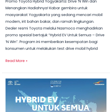
Promo Toyota Hybrid Yogyakarta: Drive ‘N Win dan
2026
Menangkan Hadiahnya! Kabar gembira untuk
–
masyarakat Yogyakarta yang sedang mencari mobil
Test
modern, irit bahan bakar, dan ramah lingkungan.
Drive
Dealer resmi Toyota melalui Nasmoco menghadirkan
Sekarang
promo spesial bertajuk “Hybrid EV Untuk Semua – Drive
&
‘N Win”. Program ini memberikan kesempatan bagi
Bawa
konsumen untuk melakukan test drive mobil hybrid
Pulang
Smart
Read More »
TV
+
Smartwatch
Toyota
GRATIS!
Veloz
Hybrid
2026
–