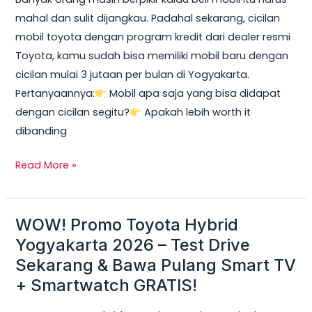
2026:
mahal dan sulit dijangkau. Padahal sekarang, cicilan
Cicilan
mobil toyota dengan program kredit dari dealer resmi
mobil
Toyota, kamu sudah bisa memiliki mobil baru dengan
toyota
cicilan mulai 3 jutaan per bulan di Yogyakarta.
Mulai
Pertanyaannya:
Mobil apa saja yang bisa didapat
3
dengan cicilan segitu?
Apakah lebih worth it
Jutaan,
dibanding
DP
Ringan
Read More »
&
Unit
Terbatas!
WOW! Promo Toyota Hybrid
WOW!
Promo
Yogyakarta 2026 – Test Drive
Toyota
Sekarang & Bawa Pulang Smart TV
Hybrid
+ Smartwatch GRATIS!
Yogyakarta