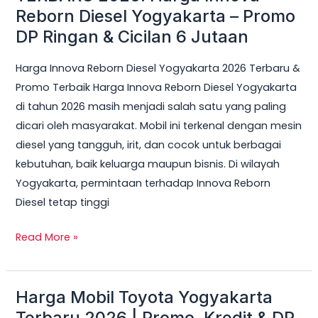
Reborn Diesel Yogyakarta – Promo
Cicilan
DP Ringan & Cicilan 6 Jutaan
6
Jutaan
Harga Innova Reborn Diesel Yogyakarta 2026 Terbaru &
Promo Terbaik Harga Innova Reborn Diesel Yogyakarta
di tahun 2026 masih menjadi salah satu yang paling
dicari oleh masyarakat. Mobil ini terkenal dengan mesin
diesel yang tangguh, irit, dan cocok untuk berbagai
kebutuhan, baik keluarga maupun bisnis. Di wilayah
Yogyakarta, permintaan terhadap Innova Reborn
Diesel tetap tinggi
Read More »
Harga Mobil Toyota Yogyakarta
Harga
Mobil
Terbaru 2026 | Promo, Kredit & DP