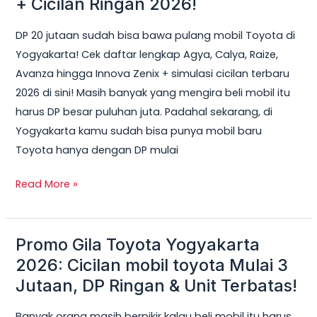
+ Cicilan Ringan 2026!
Bisa
DP 20 jutaan sudah bisa bawa pulang mobil Toyota di
Dapat
Yogyakarta! Cek daftar lengkap Agya, Calya, Raize,
Mobil
Avanza hingga Innova Zenix + simulasi cicilan terbaru
Toyota
2026 di sini! Masih banyak yang mengira beli mobil itu
di
harus DP besar puluhan juta. Padahal sekarang, di
Jogja?
Yogyakarta kamu sudah bisa punya mobil baru
Ini
Toyota hanya dengan DP mulai
Daftar
Lengkap
Read More »
+
Cicilan
Ringan
Promo Gila Toyota Yogyakarta
Promo
2026!
Gila
2026: Cicilan mobil toyota Mulai 3
Toyota
Jutaan, DP Ringan & Unit Terbatas!
Yogyakarta
Banyak orang masih berpikir kalau beli mobil itu harus