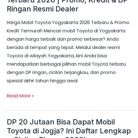
Toyota
Ringan Resmi Dealer
Yogyakarta
Harga Mobil Toyota Yogyakarta 2026 Terbaru & Promo
Terbaru
Kredit Termurah Mencari mobil Toyota di Yogyakarta
2026
dengan harga terbaik dan promo terbesar? Anda
|
berada di tempat yang tepat. Melalui dealer resmi
Promo,
Toyota di wilayah Yogyakarta, kini Anda bisa
Kredit
mendapatkan berbagai pilihan mobil Toyota terbaru
&
dengan DP ringan, cicilan terjangkau, dan promo
DP
spesial akhir tahun hingga awal
Ringan
Resmi
Read More »
Dealer
DP 20 Jutaan Bisa Dapat Mobil
DP
20
Toyota di Jogja? Ini Daftar Lengkap
Jutaan