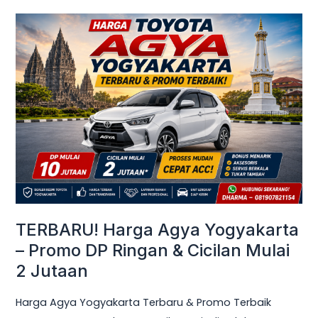
TERBARU!
Harga
Agya
Yogyakarta
–
Promo
DP
Ringan
&
Cicilan
Mulai
TERBARU! Harga Agya Yogyakarta
2
– Promo DP Ringan & Cicilan Mulai
Jutaan
2 Jutaan
Harga Agya Yogyakarta Terbaru & Promo Terbaik