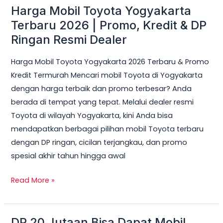
Harga Mobil Toyota Yogyakarta
Harga
Mobil
Terbaru 2026 | Promo, Kredit & DP
Toyota
Ringan Resmi Dealer
Yogyakarta
Harga Mobil Toyota Yogyakarta 2026 Terbaru & Promo
Terbaru
Kredit Termurah Mencari mobil Toyota di Yogyakarta
2026
dengan harga terbaik dan promo terbesar? Anda
|
berada di tempat yang tepat. Melalui dealer resmi
Promo,
Toyota di wilayah Yogyakarta, kini Anda bisa
Kredit
mendapatkan berbagai pilihan mobil Toyota terbaru
&
dengan DP ringan, cicilan terjangkau, dan promo
DP
spesial akhir tahun hingga awal
Ringan
Resmi
Read More »
Dealer
DP 20 Jutaan Bisa Dapat Mobil
DP