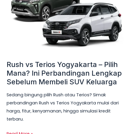
Yogyakarta
–
Pilih
Mana?
Ini
Perbandingan
Lengkap
Sebelum
Rush vs Terios Yogyakarta – Pilih
Membeli
Mana? Ini Perbandingan Lengkap
SUV
Sebelum Membeli SUV Keluarga
Keluarga
Sedang bingung pilih Rush atau Terios? Simak
perbandingan Rush vs Terios Yogyakarta mulai dari
harga, fitur, kenyamanan, hingga simulasi kredit
terbaru.
Read More »