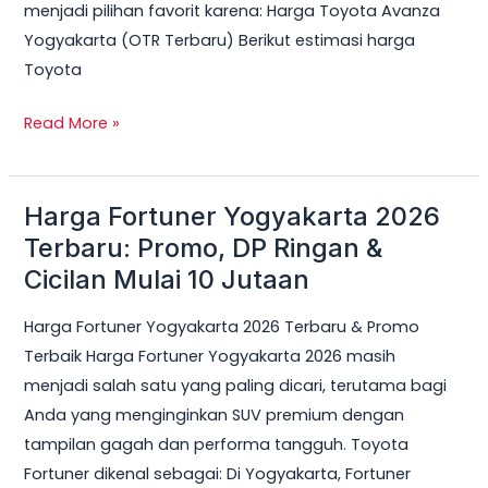
menjadi pilihan favorit karena: Harga Toyota Avanza
Yogyakarta (OTR Terbaru) Berikut estimasi harga
Toyota
Read More »
Harga Fortuner Yogyakarta 2026
Harga
Fortuner
Terbaru: Promo, DP Ringan &
Yogyakarta
Cicilan Mulai 10 Jutaan
2026
Harga Fortuner Yogyakarta 2026 Terbaru & Promo
Terbaru:
Terbaik Harga Fortuner Yogyakarta 2026 masih
Promo,
menjadi salah satu yang paling dicari, terutama bagi
DP
Anda yang menginginkan SUV premium dengan
Ringan
tampilan gagah dan performa tangguh. Toyota
&
Fortuner dikenal sebagai: Di Yogyakarta, Fortuner
Cicilan