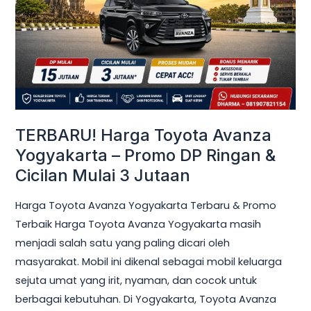
Yogyakarta
–
Promo
DP
Ringan
&
Cicilan
TERBARU! Harga Toyota Avanza
Mulai
Yogyakarta – Promo DP Ringan &
3
Cicilan Mulai 3 Jutaan
Jutaan
Harga Toyota Avanza Yogyakarta Terbaru & Promo
Terbaik Harga Toyota Avanza Yogyakarta masih
menjadi salah satu yang paling dicari oleh
masyarakat. Mobil ini dikenal sebagai mobil keluarga
sejuta umat yang irit, nyaman, dan cocok untuk
berbagai kebutuhan. Di Yogyakarta, Toyota Avanza