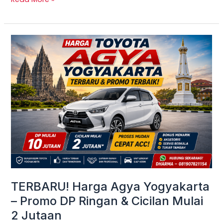
TERBARU!
Harga
Agya
Yogyakarta
–
Promo
DP
Ringan
&
Cicilan
Mulai
TERBARU! Harga Agya Yogyakarta
2
– Promo DP Ringan & Cicilan Mulai
Jutaan
2 Jutaan