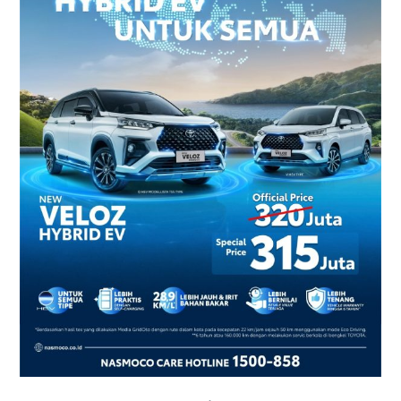
2026
–
Harga
dan
Promo
Terbaru
di
Yogyakarta