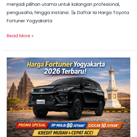
menjadi pilihan utama untuk kalangan profesional,
Mulai
pengusaha, hingga instansi.
Daftar Isi Harga Toyota
10
Fortuner Yogyakarta
Jutaan
Read More »
TERBARU
2026!
Harga
Innova
Reborn
Diesel
Yogyakarta
–
Promo
DP