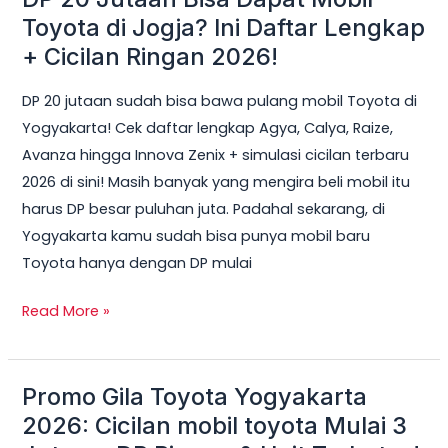
20
Toyota di Jogja? Ini Daftar Lengkap
Jutaan
+ Cicilan Ringan 2026!
Bisa
DP 20 jutaan sudah bisa bawa pulang mobil Toyota di
Dapat
Yogyakarta! Cek daftar lengkap Agya, Calya, Raize,
Mobil
Avanza hingga Innova Zenix + simulasi cicilan terbaru
Toyota
2026 di sini! Masih banyak yang mengira beli mobil itu
di
harus DP besar puluhan juta. Padahal sekarang, di
Jogja?
Yogyakarta kamu sudah bisa punya mobil baru
Ini
Toyota hanya dengan DP mulai
Daftar
Lengkap
Read More »
+
Cicilan
Ringan
Promo Gila Toyota Yogyakarta
Promo
2026!
Gila
2026: Cicilan mobil toyota Mulai 3
Toyota