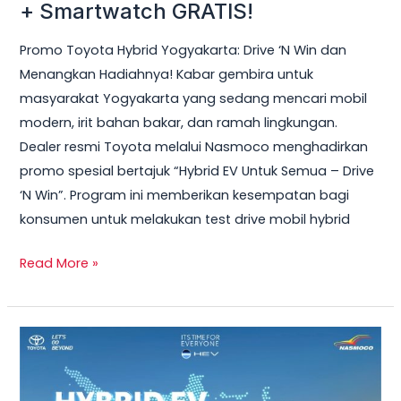
Hybrid
+ Smartwatch GRATIS!
Yogyakarta
Promo Toyota Hybrid Yogyakarta: Drive ‘N Win dan
2026
Menangkan Hadiahnya! Kabar gembira untuk
–
masyarakat Yogyakarta yang sedang mencari mobil
Test
modern, irit bahan bakar, dan ramah lingkungan.
Drive
Dealer resmi Toyota melalui Nasmoco menghadirkan
Sekarang
promo spesial bertajuk “Hybrid EV Untuk Semua – Drive
&
‘N Win”. Program ini memberikan kesempatan bagi
Bawa
konsumen untuk melakukan test drive mobil hybrid
Pulang
Smart
Read More »
TV
+
Smartwatch
Toyota
GRATIS!
Veloz
Hybrid