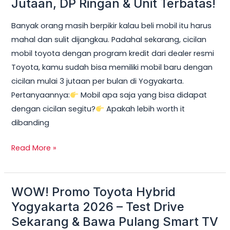
Jutaan, DP Ringan & Unit Terbatas!
Yogyakarta
Banyak orang masih berpikir kalau beli mobil itu harus
2026:
mahal dan sulit dijangkau. Padahal sekarang, cicilan
Cicilan
mobil toyota dengan program kredit dari dealer resmi
mobil
Toyota, kamu sudah bisa memiliki mobil baru dengan
toyota
cicilan mulai 3 jutaan per bulan di Yogyakarta.
Mulai
Pertanyaannya:
Mobil apa saja yang bisa didapat
3
dengan cicilan segitu?
Apakah lebih worth it
Jutaan,
dibanding
DP
Ringan
Read More »
&
Unit
Terbatas!
WOW! Promo Toyota Hybrid
WOW!
Promo
Yogyakarta 2026 – Test Drive
Toyota
Sekarang & Bawa Pulang Smart TV