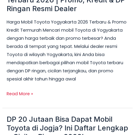
Toyota
Ringan Resmi Dealer
Yogyakarta
Harga Mobil Toyota Yogyakarta 2026 Terbaru & Promo
Terbaru
Kredit Termurah Mencari mobil Toyota di Yogyakarta
2026
dengan harga terbaik dan promo terbesar? Anda
|
berada di tempat yang tepat. Melalui dealer resmi
Promo,
Toyota di wilayah Yogyakarta, kini Anda bisa
Kredit
mendapatkan berbagai pilihan mobil Toyota terbaru
&
dengan DP ringan, cicilan terjangkau, dan promo
DP
spesial akhir tahun hingga awal
Ringan
Resmi
Read More »
Dealer
DP 20 Jutaan Bisa Dapat Mobil
DP
20
Toyota di Jogja? Ini Daftar Lengkap
Jutaan