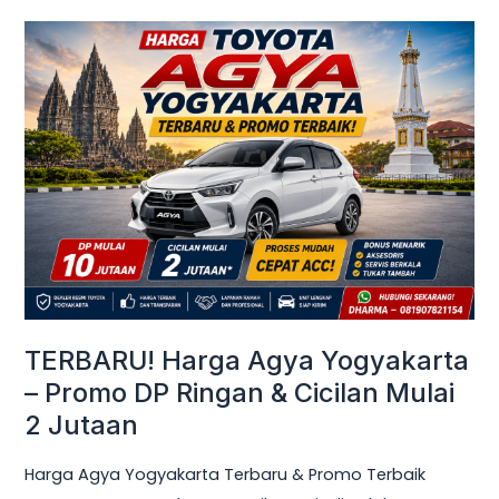
TERBARU!
Harga
Agya
Yogyakarta
–
Promo
DP
Ringan
&
Cicilan
Mulai
TERBARU! Harga Agya Yogyakarta
2
– Promo DP Ringan & Cicilan Mulai
Jutaan
2 Jutaan
Harga Agya Yogyakarta Terbaru & Promo Terbaik