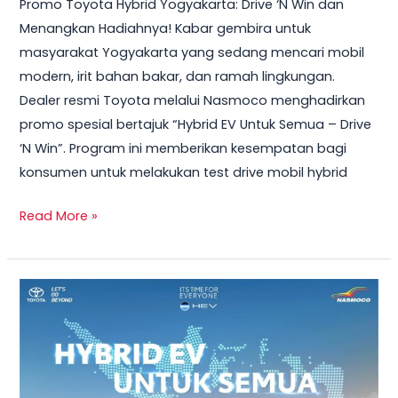
Promo Toyota Hybrid Yogyakarta: Drive ‘N Win dan
2026
Menangkan Hadiahnya! Kabar gembira untuk
–
masyarakat Yogyakarta yang sedang mencari mobil
Test
modern, irit bahan bakar, dan ramah lingkungan.
Drive
Dealer resmi Toyota melalui Nasmoco menghadirkan
Sekarang
promo spesial bertajuk “Hybrid EV Untuk Semua – Drive
&
‘N Win”. Program ini memberikan kesempatan bagi
Bawa
konsumen untuk melakukan test drive mobil hybrid
Pulang
Smart
Read More »
TV
+
Smartwatch
Toyota
GRATIS!
Veloz
Hybrid
2026
–