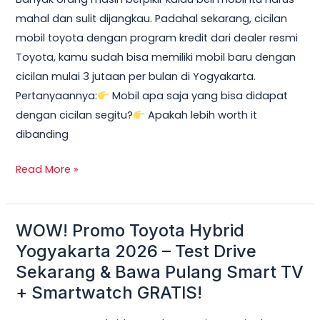
2026:
mahal dan sulit dijangkau. Padahal sekarang, cicilan
Cicilan
mobil toyota dengan program kredit dari dealer resmi
mobil
Toyota, kamu sudah bisa memiliki mobil baru dengan
toyota
cicilan mulai 3 jutaan per bulan di Yogyakarta.
Mulai
Pertanyaannya:
Mobil apa saja yang bisa didapat
3
dengan cicilan segitu?
Apakah lebih worth it
Jutaan,
dibanding
DP
Ringan
Read More »
&
Unit
Terbatas!
WOW! Promo Toyota Hybrid
WOW!
Promo
Yogyakarta 2026 – Test Drive
Toyota
Sekarang & Bawa Pulang Smart TV
Hybrid
+ Smartwatch GRATIS!
Yogyakarta