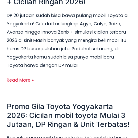
+ Cicilan Ringan 2026!
Bisa
DP 20 jutaan sudah bisa bawa pulang mobil Toyota di
Dapat
Yogyakarta! Cek daftar lengkap Agya, Calya, Raize,
Mobil
Avanza hingga Innova Zenix + simulasi cicilan terbaru
Toyota
2026 di sini! Masih banyak yang mengira beli mobil itu
di
harus DP besar puluhan juta. Padahal sekarang, di
Jogja?
Yogyakarta kamu sudah bisa punya mobil baru
Ini
Toyota hanya dengan DP mulai
Daftar
Lengkap
Read More »
+
Cicilan
Ringan
Promo Gila Toyota Yogyakarta
Promo
2026!
Gila
2026: Cicilan mobil toyota Mulai 3
Toyota
Jutaan, DP Ringan & Unit Terbatas!
Yogyakarta
Banyak orang masih berpikir kalau beli mobil itu harus