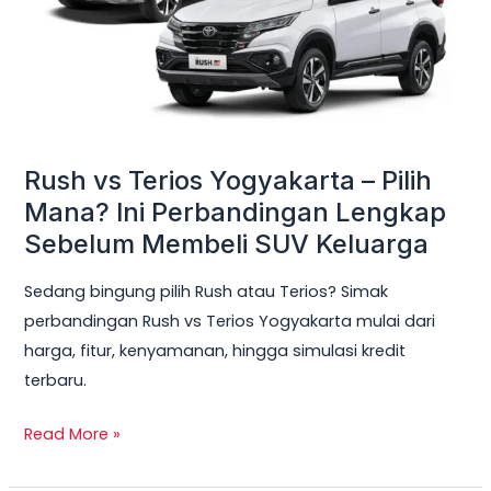
Pilih
Mana?
Ini
Perbandingan
Lengkap
Sebelum
Rush vs Terios Yogyakarta – Pilih
Membeli
Mana? Ini Perbandingan Lengkap
SUV
Sebelum Membeli SUV Keluarga
Keluarga
Sedang bingung pilih Rush atau Terios? Simak
perbandingan Rush vs Terios Yogyakarta mulai dari
harga, fitur, kenyamanan, hingga simulasi kredit
terbaru.
Read More »