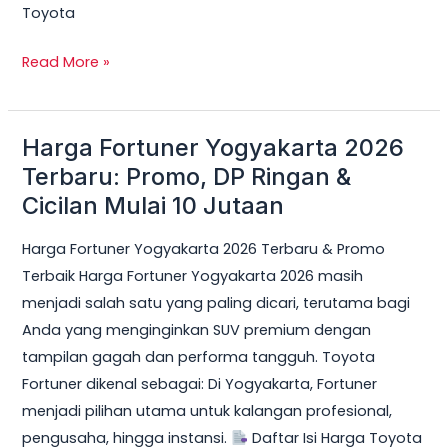
Toyota
Read More »
Harga Fortuner Yogyakarta 2026
Harga
Fortuner
Terbaru: Promo, DP Ringan &
Yogyakarta
Cicilan Mulai 10 Jutaan
2026
Harga Fortuner Yogyakarta 2026 Terbaru & Promo
Terbaru:
Terbaik Harga Fortuner Yogyakarta 2026 masih
Promo,
menjadi salah satu yang paling dicari, terutama bagi
DP
Anda yang menginginkan SUV premium dengan
Ringan
tampilan gagah dan performa tangguh. Toyota
&
Fortuner dikenal sebagai: Di Yogyakarta, Fortuner
Cicilan
menjadi pilihan utama untuk kalangan profesional,
Mulai
pengusaha, hingga instansi.
Daftar Isi Harga Toyota
10