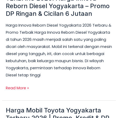
Reborn Diesel Yogyakarta – Promo
Cicilan
DP Ringan & Cicilan 6 Jutaan
6
Jutaan
Harga Innova Reborn Diesel Yogyakarta 2026 Terbaru &
Promo Terbaik Harga Innova Reborn Diesel Yogyakarta
di tahun 2026 masih menjadi salah satu yang paling
dicari oleh masyarakat. Mobil ini terkenal dengan mesin
diesel yang tangguh, irit, dan cocok untuk berbagai
kebutuhan, baik keluarga maupun bisnis. Di wilayah
Yogyakarta, permintaan terhadap Innova Reborn
Diesel tetap tinggi
Read More »
Harga Mobil Toyota Yogyakarta
Harga
Mobil
Terbaru 2026 | Promo, Kredit & DP