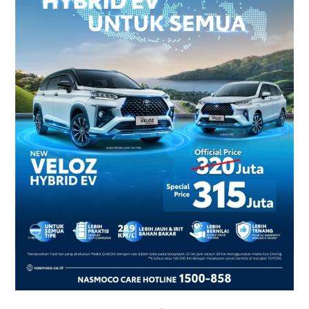
2026
–
Harga
dan
Promo
Terbaru
di
Yogyakarta