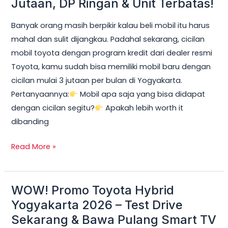
Jutaan, DP Ringan & Unit Terbatas!
Yogyakarta
Banyak orang masih berpikir kalau beli mobil itu harus
2026:
mahal dan sulit dijangkau. Padahal sekarang, cicilan
Cicilan
mobil toyota dengan program kredit dari dealer resmi
mobil
Toyota, kamu sudah bisa memiliki mobil baru dengan
toyota
cicilan mulai 3 jutaan per bulan di Yogyakarta.
Mulai
Pertanyaannya:
Mobil apa saja yang bisa didapat
3
dengan cicilan segitu?
Apakah lebih worth it
Jutaan,
dibanding
DP
Ringan
Read More »
&
Unit
Terbatas!
WOW! Promo Toyota Hybrid
WOW!
Promo
Yogyakarta 2026 – Test Drive
Toyota
Sekarang & Bawa Pulang Smart TV