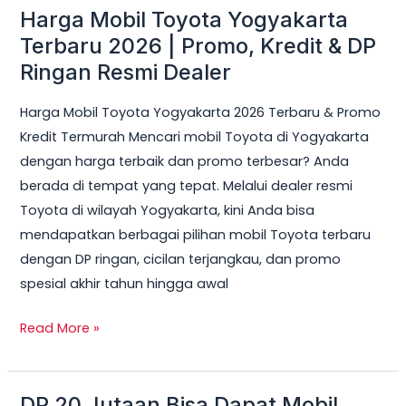
Harga Mobil Toyota Yogyakarta
Harga
Mobil
Terbaru 2026 | Promo, Kredit & DP
Toyota
Ringan Resmi Dealer
Yogyakarta
Harga Mobil Toyota Yogyakarta 2026 Terbaru & Promo
Terbaru
Kredit Termurah Mencari mobil Toyota di Yogyakarta
2026
dengan harga terbaik dan promo terbesar? Anda
|
berada di tempat yang tepat. Melalui dealer resmi
Promo,
Toyota di wilayah Yogyakarta, kini Anda bisa
Kredit
mendapatkan berbagai pilihan mobil Toyota terbaru
&
dengan DP ringan, cicilan terjangkau, dan promo
DP
spesial akhir tahun hingga awal
Ringan
Resmi
Read More »
Dealer
DP 20 Jutaan Bisa Dapat Mobil
DP