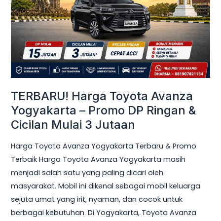
Yogyakarta
–
Promo
DP
Ringan
&
Cicilan
TERBARU! Harga Toyota Avanza
Mulai
Yogyakarta – Promo DP Ringan &
3
Cicilan Mulai 3 Jutaan
Jutaan
Harga Toyota Avanza Yogyakarta Terbaru & Promo
Terbaik Harga Toyota Avanza Yogyakarta masih
menjadi salah satu yang paling dicari oleh
masyarakat. Mobil ini dikenal sebagai mobil keluarga
sejuta umat yang irit, nyaman, dan cocok untuk
berbagai kebutuhan. Di Yogyakarta, Toyota Avanza