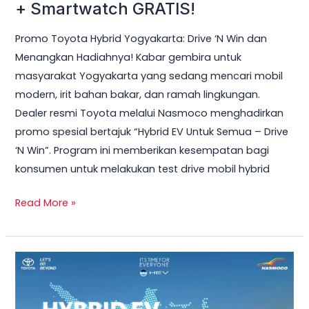
Hybrid
+ Smartwatch GRATIS!
Yogyakarta
Promo Toyota Hybrid Yogyakarta: Drive ‘N Win dan
2026
Menangkan Hadiahnya! Kabar gembira untuk
–
masyarakat Yogyakarta yang sedang mencari mobil
Test
modern, irit bahan bakar, dan ramah lingkungan.
Drive
Dealer resmi Toyota melalui Nasmoco menghadirkan
Sekarang
promo spesial bertajuk “Hybrid EV Untuk Semua – Drive
&
‘N Win”. Program ini memberikan kesempatan bagi
Bawa
konsumen untuk melakukan test drive mobil hybrid
Pulang
Smart
Read More »
TV
+
Smartwatch
Toyota
GRATIS!
Veloz
Hybrid