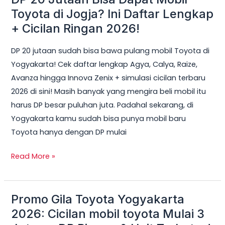
20
Toyota di Jogja? Ini Daftar Lengkap
Jutaan
+ Cicilan Ringan 2026!
Bisa
DP 20 jutaan sudah bisa bawa pulang mobil Toyota di
Dapat
Yogyakarta! Cek daftar lengkap Agya, Calya, Raize,
Mobil
Avanza hingga Innova Zenix + simulasi cicilan terbaru
Toyota
2026 di sini! Masih banyak yang mengira beli mobil itu
di
harus DP besar puluhan juta. Padahal sekarang, di
Jogja?
Yogyakarta kamu sudah bisa punya mobil baru
Ini
Toyota hanya dengan DP mulai
Daftar
Lengkap
Read More »
+
Cicilan
Ringan
Promo Gila Toyota Yogyakarta
Promo
2026!
Gila
2026: Cicilan mobil toyota Mulai 3
Toyota