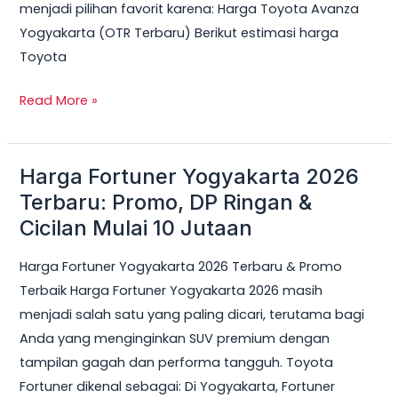
menjadi pilihan favorit karena: Harga Toyota Avanza
Yogyakarta (OTR Terbaru) Berikut estimasi harga
Toyota
Read More »
Harga Fortuner Yogyakarta 2026
Harga
Fortuner
Terbaru: Promo, DP Ringan &
Yogyakarta
Cicilan Mulai 10 Jutaan
2026
Harga Fortuner Yogyakarta 2026 Terbaru & Promo
Terbaru:
Terbaik Harga Fortuner Yogyakarta 2026 masih
Promo,
menjadi salah satu yang paling dicari, terutama bagi
DP
Anda yang menginginkan SUV premium dengan
Ringan
tampilan gagah dan performa tangguh. Toyota
&
Fortuner dikenal sebagai: Di Yogyakarta, Fortuner
Cicilan