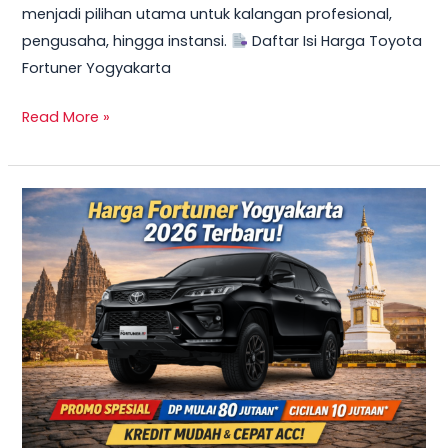
menjadi pilihan utama untuk kalangan profesional,
Mulai
pengusaha, hingga instansi.
Daftar Isi Harga Toyota
10
Fortuner Yogyakarta
Jutaan
Read More »
TERBARU
2026!
Harga
Innova
Reborn
Diesel
Yogyakarta
–
Promo
DP