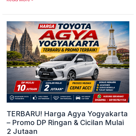
TERBARU!
Harga
Agya
Yogyakarta
–
Promo
DP
Ringan
&
Cicilan
Mulai
TERBARU! Harga Agya Yogyakarta
2
– Promo DP Ringan & Cicilan Mulai
Jutaan
2 Jutaan