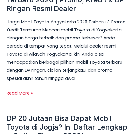
Toyota
Ringan Resmi Dealer
Yogyakarta
Harga Mobil Toyota Yogyakarta 2026 Terbaru & Promo
Terbaru
Kredit Termurah Mencari mobil Toyota di Yogyakarta
2026
dengan harga terbaik dan promo terbesar? Anda
|
berada di tempat yang tepat. Melalui dealer resmi
Promo,
Toyota di wilayah Yogyakarta, kini Anda bisa
Kredit
mendapatkan berbagai pilihan mobil Toyota terbaru
&
dengan DP ringan, cicilan terjangkau, dan promo
DP
spesial akhir tahun hingga awal
Ringan
Resmi
Read More »
Dealer
DP 20 Jutaan Bisa Dapat Mobil
DP
20
Toyota di Jogja? Ini Daftar Lengkap
Jutaan