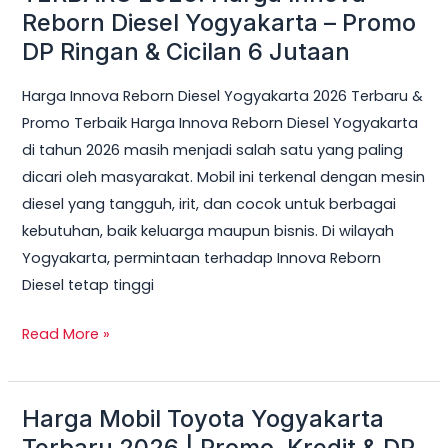
Reborn Diesel Yogyakarta – Promo
Cicilan
DP Ringan & Cicilan 6 Jutaan
6
Jutaan
Harga Innova Reborn Diesel Yogyakarta 2026 Terbaru &
Promo Terbaik Harga Innova Reborn Diesel Yogyakarta
di tahun 2026 masih menjadi salah satu yang paling
dicari oleh masyarakat. Mobil ini terkenal dengan mesin
diesel yang tangguh, irit, dan cocok untuk berbagai
kebutuhan, baik keluarga maupun bisnis. Di wilayah
Yogyakarta, permintaan terhadap Innova Reborn
Diesel tetap tinggi
Read More »
Harga Mobil Toyota Yogyakarta
Harga
Mobil
Terbaru 2026 | Promo, Kredit & DP