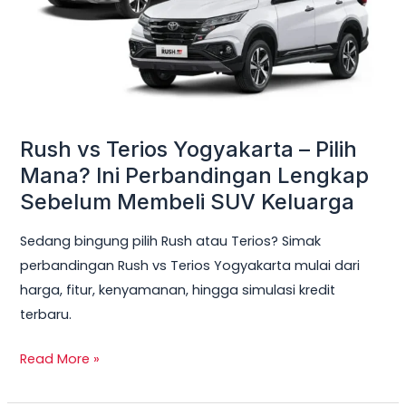
Pilih
Mana?
Ini
Perbandingan
Lengkap
Sebelum
Rush vs Terios Yogyakarta – Pilih
Membeli
Mana? Ini Perbandingan Lengkap
SUV
Sebelum Membeli SUV Keluarga
Keluarga
Sedang bingung pilih Rush atau Terios? Simak
perbandingan Rush vs Terios Yogyakarta mulai dari
harga, fitur, kenyamanan, hingga simulasi kredit
terbaru.
Read More »