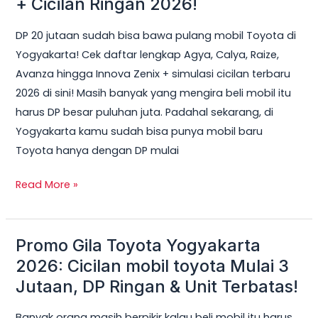
+ Cicilan Ringan 2026!
Bisa
DP 20 jutaan sudah bisa bawa pulang mobil Toyota di
Dapat
Yogyakarta! Cek daftar lengkap Agya, Calya, Raize,
Mobil
Avanza hingga Innova Zenix + simulasi cicilan terbaru
Toyota
2026 di sini! Masih banyak yang mengira beli mobil itu
di
harus DP besar puluhan juta. Padahal sekarang, di
Jogja?
Yogyakarta kamu sudah bisa punya mobil baru
Ini
Toyota hanya dengan DP mulai
Daftar
Lengkap
Read More »
+
Cicilan
Ringan
Promo Gila Toyota Yogyakarta
Promo
2026!
Gila
2026: Cicilan mobil toyota Mulai 3
Toyota
Jutaan, DP Ringan & Unit Terbatas!
Yogyakarta
Banyak orang masih berpikir kalau beli mobil itu harus