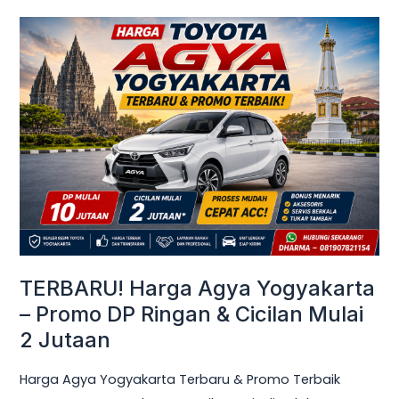
TERBARU!
Harga
Agya
Yogyakarta
–
Promo
DP
Ringan
&
Cicilan
Mulai
TERBARU! Harga Agya Yogyakarta
2
– Promo DP Ringan & Cicilan Mulai
Jutaan
2 Jutaan
Harga Agya Yogyakarta Terbaru & Promo Terbaik