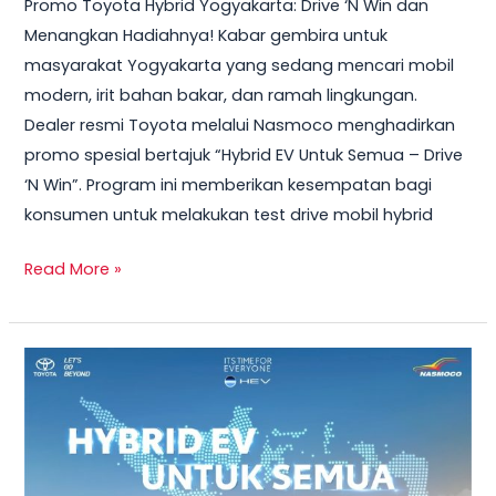
Promo Toyota Hybrid Yogyakarta: Drive ‘N Win dan
2026
Menangkan Hadiahnya! Kabar gembira untuk
–
masyarakat Yogyakarta yang sedang mencari mobil
Test
modern, irit bahan bakar, dan ramah lingkungan.
Drive
Dealer resmi Toyota melalui Nasmoco menghadirkan
Sekarang
promo spesial bertajuk “Hybrid EV Untuk Semua – Drive
&
‘N Win”. Program ini memberikan kesempatan bagi
Bawa
konsumen untuk melakukan test drive mobil hybrid
Pulang
Smart
Read More »
TV
+
Smartwatch
Toyota
GRATIS!
Veloz
Hybrid
2026
–