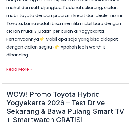
2026:
mahal dan sulit dijangkau. Padahal sekarang, cicilan
Cicilan
mobil toyota dengan program kredit dari dealer resmi
mobil
Toyota, kamu sudah bisa memiliki mobil baru dengan
toyota
cicilan mulai 3 jutaan per bulan di Yogyakarta.
Mulai
Pertanyaannya:
Mobil apa saja yang bisa didapat
3
dengan cicilan segitu?
Apakah lebih worth it
Jutaan,
dibanding
DP
Ringan
Read More »
&
Unit
Terbatas!
WOW! Promo Toyota Hybrid
WOW!
Promo
Yogyakarta 2026 – Test Drive
Toyota
Sekarang & Bawa Pulang Smart TV
Hybrid
+ Smartwatch GRATIS!
Yogyakarta