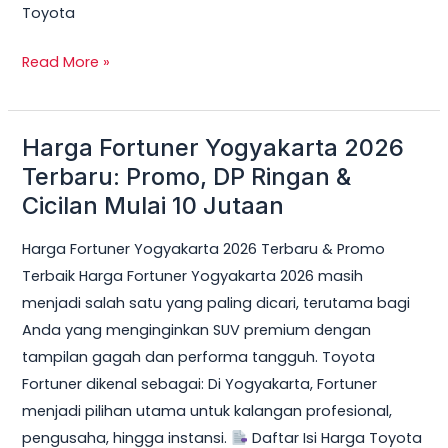
Toyota
Read More »
Harga Fortuner Yogyakarta 2026
Harga
Fortuner
Terbaru: Promo, DP Ringan &
Yogyakarta
Cicilan Mulai 10 Jutaan
2026
Harga Fortuner Yogyakarta 2026 Terbaru & Promo
Terbaru:
Terbaik Harga Fortuner Yogyakarta 2026 masih
Promo,
menjadi salah satu yang paling dicari, terutama bagi
DP
Anda yang menginginkan SUV premium dengan
Ringan
tampilan gagah dan performa tangguh. Toyota
&
Fortuner dikenal sebagai: Di Yogyakarta, Fortuner
Cicilan
menjadi pilihan utama untuk kalangan profesional,
Mulai
pengusaha, hingga instansi.
Daftar Isi Harga Toyota
10