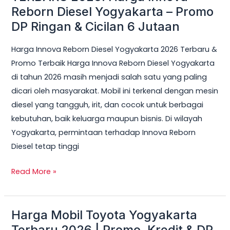
Reborn Diesel Yogyakarta – Promo
Cicilan
DP Ringan & Cicilan 6 Jutaan
6
Jutaan
Harga Innova Reborn Diesel Yogyakarta 2026 Terbaru &
Promo Terbaik Harga Innova Reborn Diesel Yogyakarta
di tahun 2026 masih menjadi salah satu yang paling
dicari oleh masyarakat. Mobil ini terkenal dengan mesin
diesel yang tangguh, irit, dan cocok untuk berbagai
kebutuhan, baik keluarga maupun bisnis. Di wilayah
Yogyakarta, permintaan terhadap Innova Reborn
Diesel tetap tinggi
Read More »
Harga Mobil Toyota Yogyakarta
Harga
Mobil
Terbaru 2026 | Promo, Kredit & DP