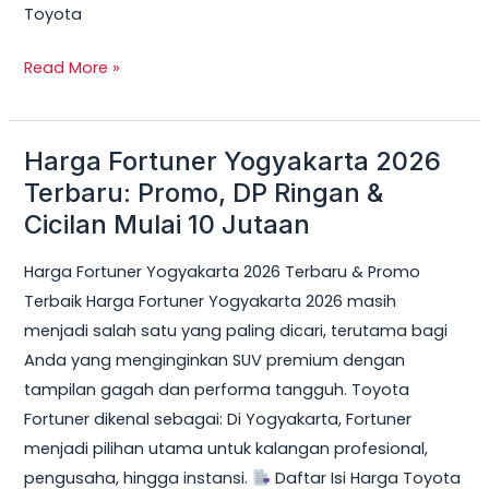
Toyota
Read More »
Harga Fortuner Yogyakarta 2026
Harga
Fortuner
Terbaru: Promo, DP Ringan &
Yogyakarta
Cicilan Mulai 10 Jutaan
2026
Harga Fortuner Yogyakarta 2026 Terbaru & Promo
Terbaru:
Terbaik Harga Fortuner Yogyakarta 2026 masih
Promo,
menjadi salah satu yang paling dicari, terutama bagi
DP
Anda yang menginginkan SUV premium dengan
Ringan
tampilan gagah dan performa tangguh. Toyota
&
Fortuner dikenal sebagai: Di Yogyakarta, Fortuner
Cicilan
menjadi pilihan utama untuk kalangan profesional,
Mulai
pengusaha, hingga instansi.
Daftar Isi Harga Toyota
10