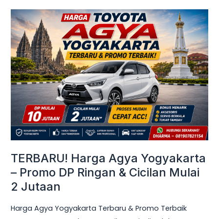
TERBARU!
Harga
Agya
Yogyakarta
–
Promo
DP
Ringan
&
Cicilan
Mulai
TERBARU! Harga Agya Yogyakarta
2
– Promo DP Ringan & Cicilan Mulai
Jutaan
2 Jutaan
Harga Agya Yogyakarta Terbaru & Promo Terbaik