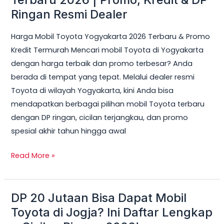
Toyota
Ringan Resmi Dealer
Yogyakarta
Harga Mobil Toyota Yogyakarta 2026 Terbaru & Promo
Terbaru
Kredit Termurah Mencari mobil Toyota di Yogyakarta
2026
dengan harga terbaik dan promo terbesar? Anda
|
berada di tempat yang tepat. Melalui dealer resmi
Promo,
Toyota di wilayah Yogyakarta, kini Anda bisa
Kredit
mendapatkan berbagai pilihan mobil Toyota terbaru
&
dengan DP ringan, cicilan terjangkau, dan promo
DP
spesial akhir tahun hingga awal
Ringan
Resmi
Read More »
Dealer
DP 20 Jutaan Bisa Dapat Mobil
DP
20
Toyota di Jogja? Ini Daftar Lengkap
Jutaan