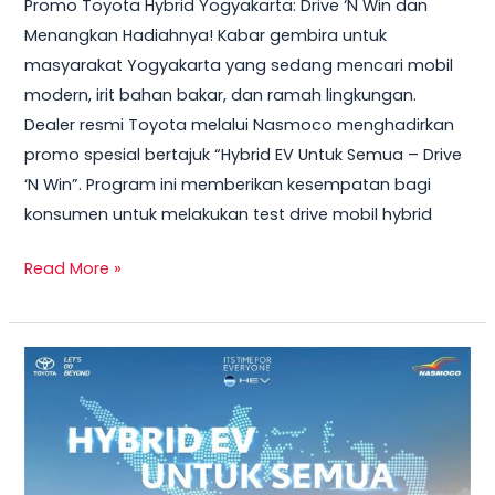
Promo Toyota Hybrid Yogyakarta: Drive ‘N Win dan
2026
Menangkan Hadiahnya! Kabar gembira untuk
–
masyarakat Yogyakarta yang sedang mencari mobil
Test
modern, irit bahan bakar, dan ramah lingkungan.
Drive
Dealer resmi Toyota melalui Nasmoco menghadirkan
Sekarang
promo spesial bertajuk “Hybrid EV Untuk Semua – Drive
&
‘N Win”. Program ini memberikan kesempatan bagi
Bawa
konsumen untuk melakukan test drive mobil hybrid
Pulang
Smart
Read More »
TV
+
Smartwatch
Toyota
GRATIS!
Veloz
Hybrid
2026
–