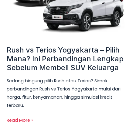
Pilih
Mana?
Ini
Perbandingan
Lengkap
Sebelum
Rush vs Terios Yogyakarta – Pilih
Membeli
Mana? Ini Perbandingan Lengkap
SUV
Sebelum Membeli SUV Keluarga
Keluarga
Sedang bingung pilih Rush atau Terios? Simak
perbandingan Rush vs Terios Yogyakarta mulai dari
harga, fitur, kenyamanan, hingga simulasi kredit
terbaru.
Read More »