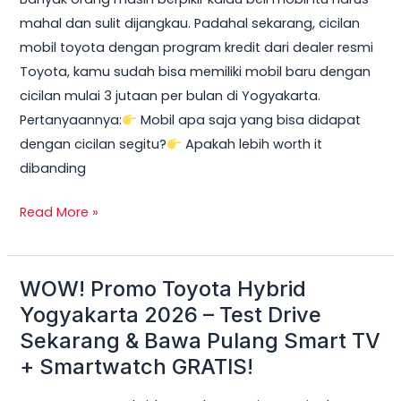
2026:
mahal dan sulit dijangkau. Padahal sekarang, cicilan
Cicilan
mobil toyota dengan program kredit dari dealer resmi
mobil
Toyota, kamu sudah bisa memiliki mobil baru dengan
toyota
cicilan mulai 3 jutaan per bulan di Yogyakarta.
Mulai
Pertanyaannya:
Mobil apa saja yang bisa didapat
3
dengan cicilan segitu?
Apakah lebih worth it
Jutaan,
dibanding
DP
Ringan
Read More »
&
Unit
Terbatas!
WOW! Promo Toyota Hybrid
WOW!
Promo
Yogyakarta 2026 – Test Drive
Toyota
Sekarang & Bawa Pulang Smart TV
Hybrid
+ Smartwatch GRATIS!
Yogyakarta