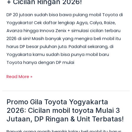
+ Cicilan Ringan 2026!
Bisa
DP 20 jutaan sudah bisa bawa pulang mobil Toyota di
Dapat
Yogyakarta! Cek daftar lengkap Agya, Calya, Raize,
Mobil
Avanza hingga Innova Zenix + simulasi cicilan terbaru
Toyota
2026 di sini! Masih banyak yang mengira beli mobil itu
di
harus DP besar puluhan juta. Padahal sekarang, di
Jogja?
Yogyakarta kamu sudah bisa punya mobil baru
Ini
Toyota hanya dengan DP mulai
Daftar
Lengkap
Read More »
+
Cicilan
Ringan
Promo Gila Toyota Yogyakarta
Promo
2026!
Gila
2026: Cicilan mobil toyota Mulai 3
Toyota
Jutaan, DP Ringan & Unit Terbatas!
Yogyakarta
Banyak orang masih berpikir kalau beli mobil itu harus