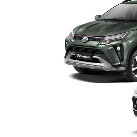
Yogyakarta
–
Pilih
Mana?
Ini
Perbandingan
Lengkap
Sebelum
Membeli
SUV
Keluarga