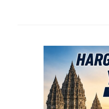
TERBARU!
Harga
Toyota
Avanza
Yogyakarta
–
Promo
DP
Ringan