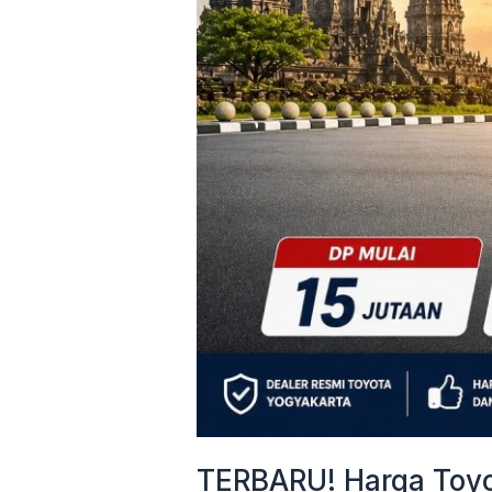
&
Cicilan
Mulai
3
Jutaan
TERBARU! Harga Toyot