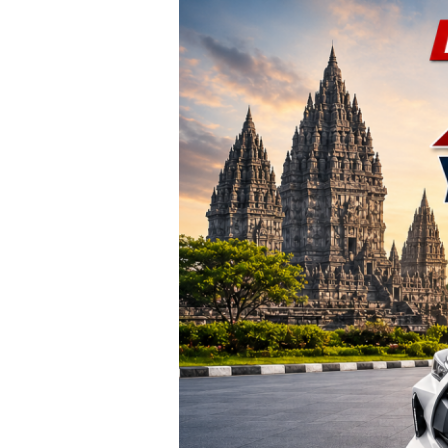
TERBARU!
Harga
Agya
Yogyakarta
–
Promo
DP
Ringan
&
Cicilan
Mulai
2
Jutaan