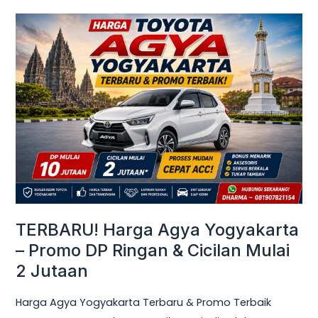
TERBARU!
Harga
Agya
Yogyakarta
–
Promo
DP
Ringan
&
Cicilan
Mulai
TERBARU! Harga Agya Yogyakarta
2
– Promo DP Ringan & Cicilan Mulai
Jutaan
2 Jutaan
Harga Agya Yogyakarta Terbaru & Promo Terbaik