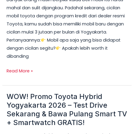
2026:
mahal dan sulit dijangkau. Padahal sekarang, cicilan
Cicilan
mobil toyota dengan program kredit dari dealer resmi
mobil
Toyota, kamu sudah bisa memiliki mobil baru dengan
toyota
cicilan mulai 3 jutaan per bulan di Yogyakarta.
Mulai
Pertanyaannya:
Mobil apa saja yang bisa didapat
3
dengan cicilan segitu?
Apakah lebih worth it
Jutaan,
dibanding
DP
Ringan
Read More »
&
Unit
Terbatas!
WOW! Promo Toyota Hybrid
WOW!
Promo
Yogyakarta 2026 – Test Drive
Toyota
Sekarang & Bawa Pulang Smart TV
Hybrid
+ Smartwatch GRATIS!
Yogyakarta