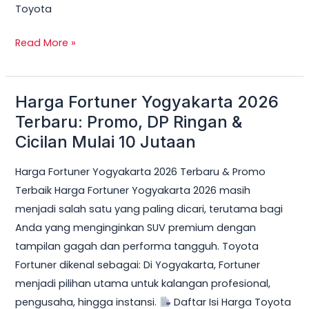
Toyota
Read More »
Harga Fortuner Yogyakarta 2026
Harga
Fortuner
Terbaru: Promo, DP Ringan &
Yogyakarta
Cicilan Mulai 10 Jutaan
2026
Harga Fortuner Yogyakarta 2026 Terbaru & Promo
Terbaru:
Terbaik Harga Fortuner Yogyakarta 2026 masih
Promo,
menjadi salah satu yang paling dicari, terutama bagi
DP
Anda yang menginginkan SUV premium dengan
Ringan
tampilan gagah dan performa tangguh. Toyota
&
Fortuner dikenal sebagai: Di Yogyakarta, Fortuner
Cicilan
menjadi pilihan utama untuk kalangan profesional,
Mulai
pengusaha, hingga instansi.
Daftar Isi Harga Toyota
10