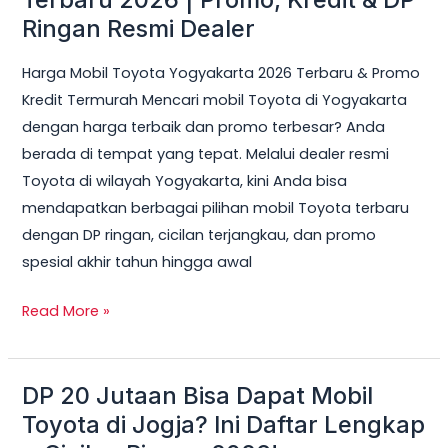
Toyota
Ringan Resmi Dealer
Yogyakarta
Harga Mobil Toyota Yogyakarta 2026 Terbaru & Promo
Terbaru
Kredit Termurah Mencari mobil Toyota di Yogyakarta
2026
dengan harga terbaik dan promo terbesar? Anda
|
berada di tempat yang tepat. Melalui dealer resmi
Promo,
Toyota di wilayah Yogyakarta, kini Anda bisa
Kredit
mendapatkan berbagai pilihan mobil Toyota terbaru
&
dengan DP ringan, cicilan terjangkau, dan promo
DP
spesial akhir tahun hingga awal
Ringan
Resmi
Read More »
Dealer
DP 20 Jutaan Bisa Dapat Mobil
DP
20
Toyota di Jogja? Ini Daftar Lengkap
Jutaan