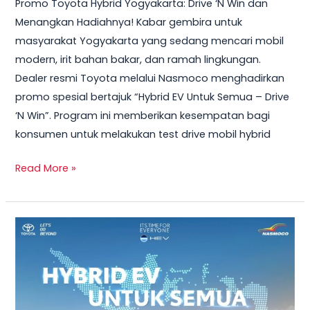
Promo Toyota Hybrid Yogyakarta: Drive ‘N Win dan
2026
Menangkan Hadiahnya! Kabar gembira untuk
–
masyarakat Yogyakarta yang sedang mencari mobil
Test
modern, irit bahan bakar, dan ramah lingkungan.
Drive
Dealer resmi Toyota melalui Nasmoco menghadirkan
Sekarang
promo spesial bertajuk “Hybrid EV Untuk Semua – Drive
&
‘N Win”. Program ini memberikan kesempatan bagi
Bawa
konsumen untuk melakukan test drive mobil hybrid
Pulang
Smart
Read More »
TV
+
Smartwatch
Toyota
GRATIS!
Veloz
Hybrid
2026
–