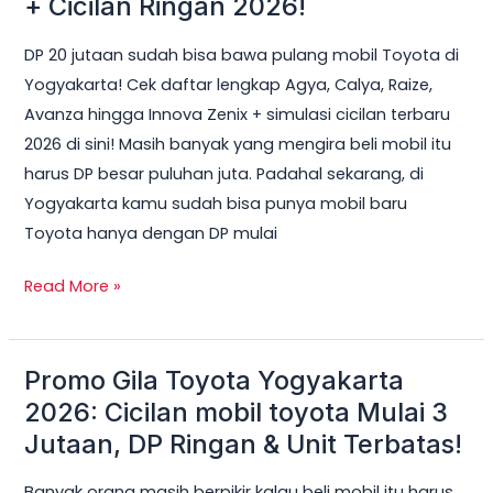
+ Cicilan Ringan 2026!
Bisa
DP 20 jutaan sudah bisa bawa pulang mobil Toyota di
Dapat
Yogyakarta! Cek daftar lengkap Agya, Calya, Raize,
Mobil
Avanza hingga Innova Zenix + simulasi cicilan terbaru
Toyota
2026 di sini! Masih banyak yang mengira beli mobil itu
di
harus DP besar puluhan juta. Padahal sekarang, di
Jogja?
Yogyakarta kamu sudah bisa punya mobil baru
Ini
Toyota hanya dengan DP mulai
Daftar
Lengkap
Read More »
+
Cicilan
Ringan
Promo Gila Toyota Yogyakarta
Promo
2026!
Gila
2026: Cicilan mobil toyota Mulai 3
Toyota
Jutaan, DP Ringan & Unit Terbatas!
Yogyakarta
Banyak orang masih berpikir kalau beli mobil itu harus