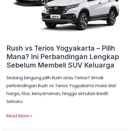
Pilih
Mana?
Ini
Perbandingan
Lengkap
Sebelum
Rush vs Terios Yogyakarta – Pilih
Membeli
Mana? Ini Perbandingan Lengkap
SUV
Sebelum Membeli SUV Keluarga
Keluarga
Sedang bingung pilih Rush atau Terios? Simak
perbandingan Rush vs Terios Yogyakarta mulai dari
harga, fitur, kenyamanan, hingga simulasi kredit
terbaru.
Read More »