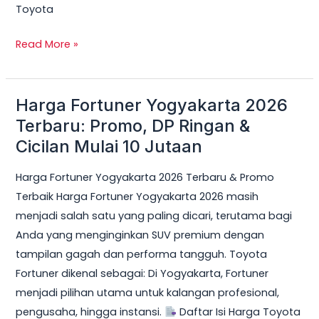
Toyota
Read More »
Harga Fortuner Yogyakarta 2026
Harga
Fortuner
Terbaru: Promo, DP Ringan &
Yogyakarta
Cicilan Mulai 10 Jutaan
2026
Harga Fortuner Yogyakarta 2026 Terbaru & Promo
Terbaru:
Terbaik Harga Fortuner Yogyakarta 2026 masih
Promo,
menjadi salah satu yang paling dicari, terutama bagi
DP
Anda yang menginginkan SUV premium dengan
Ringan
tampilan gagah dan performa tangguh. Toyota
&
Fortuner dikenal sebagai: Di Yogyakarta, Fortuner
Cicilan
menjadi pilihan utama untuk kalangan profesional,
Mulai
pengusaha, hingga instansi.
Daftar Isi Harga Toyota
10