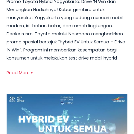
Promo Toyota Hybrid Yogyakarta: Drive ‘N Win dan
2026
Menangkan Hadiahnya! Kabar gembira untuk
–
masyarakat Yogyakarta yang sedang mencari mobil
Test
modern, irit bahan bakar, dan ramah lingkungan.
Drive
Dealer resmi Toyota melalui Nasmoco menghadirkan
Sekarang
promo spesial bertajuk “Hybrid EV Untuk Semua – Drive
&
‘N Win”. Program ini memberikan kesempatan bagi
Bawa
konsumen untuk melakukan test drive mobil hybrid
Pulang
Smart
Read More »
TV
+
Smartwatch
Toyota
GRATIS!
Veloz
Hybrid
2026
–