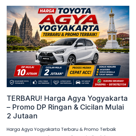
TERBARU!
Harga
Agya
Yogyakarta
–
Promo
DP
Ringan
&
Cicilan
Mulai
TERBARU! Harga Agya Yogyakarta
2
– Promo DP Ringan & Cicilan Mulai
Jutaan
2 Jutaan
Harga Agya Yogyakarta Terbaru & Promo Terbaik