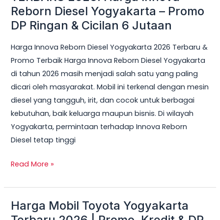
Reborn Diesel Yogyakarta – Promo
Cicilan
DP Ringan & Cicilan 6 Jutaan
6
Jutaan
Harga Innova Reborn Diesel Yogyakarta 2026 Terbaru &
Promo Terbaik Harga Innova Reborn Diesel Yogyakarta
di tahun 2026 masih menjadi salah satu yang paling
dicari oleh masyarakat. Mobil ini terkenal dengan mesin
diesel yang tangguh, irit, dan cocok untuk berbagai
kebutuhan, baik keluarga maupun bisnis. Di wilayah
Yogyakarta, permintaan terhadap Innova Reborn
Diesel tetap tinggi
Read More »
Harga Mobil Toyota Yogyakarta
Harga
Mobil
Terbaru 2026 | Promo, Kredit & DP