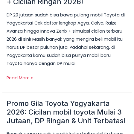
+ Cicilan Ringan 2026!
Bisa
DP 20 jutaan sudah bisa bawa pulang mobil Toyota di
Dapat
Yogyakarta! Cek daftar lengkap Agya, Calya, Raize,
Mobil
Avanza hingga Innova Zenix + simulasi cicilan terbaru
Toyota
2026 di sini! Masih banyak yang mengira beli mobil itu
di
harus DP besar puluhan juta. Padahal sekarang, di
Jogja?
Yogyakarta kamu sudah bisa punya mobil baru
Ini
Toyota hanya dengan DP mulai
Daftar
Lengkap
Read More »
+
Cicilan
Ringan
Promo Gila Toyota Yogyakarta
Promo
2026!
Gila
2026: Cicilan mobil toyota Mulai 3
Toyota
Jutaan, DP Ringan & Unit Terbatas!
Yogyakarta
Banyak orang masih berpikir kalau beli mobil itu harus