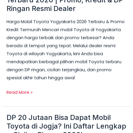
Toyota
Ringan Resmi Dealer
Yogyakarta
Harga Mobil Toyota Yogyakarta 2026 Terbaru & Promo
Terbaru
Kredit Termurah Mencari mobil Toyota di Yogyakarta
2026
dengan harga terbaik dan promo terbesar? Anda
|
berada di tempat yang tepat. Melalui dealer resmi
Promo,
Toyota di wilayah Yogyakarta, kini Anda bisa
Kredit
mendapatkan berbagai pilihan mobil Toyota terbaru
&
dengan DP ringan, cicilan terjangkau, dan promo
DP
spesial akhir tahun hingga awal
Ringan
Resmi
Read More »
Dealer
DP 20 Jutaan Bisa Dapat Mobil
DP
20
Toyota di Jogja? Ini Daftar Lengkap
Jutaan