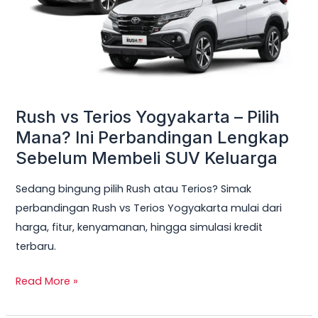
Pilih
Mana?
Ini
Perbandingan
Lengkap
Sebelum
Rush vs Terios Yogyakarta – Pilih
Membeli
Mana? Ini Perbandingan Lengkap
SUV
Sebelum Membeli SUV Keluarga
Keluarga
Sedang bingung pilih Rush atau Terios? Simak
perbandingan Rush vs Terios Yogyakarta mulai dari
harga, fitur, kenyamanan, hingga simulasi kredit
terbaru.
Read More »