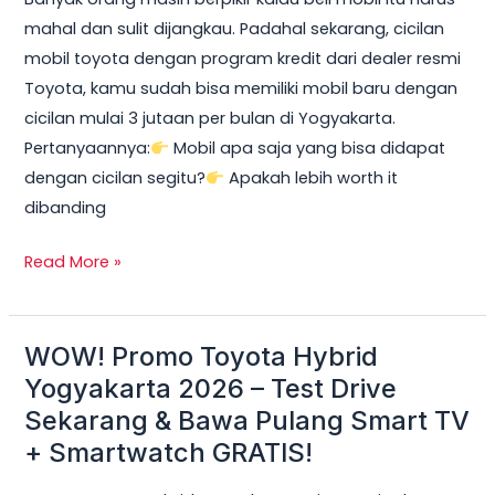
2026:
mahal dan sulit dijangkau. Padahal sekarang, cicilan
Cicilan
mobil toyota dengan program kredit dari dealer resmi
mobil
Toyota, kamu sudah bisa memiliki mobil baru dengan
toyota
cicilan mulai 3 jutaan per bulan di Yogyakarta.
Mulai
Pertanyaannya:
Mobil apa saja yang bisa didapat
3
dengan cicilan segitu?
Apakah lebih worth it
Jutaan,
dibanding
DP
Ringan
Read More »
&
Unit
Terbatas!
WOW! Promo Toyota Hybrid
WOW!
Promo
Yogyakarta 2026 – Test Drive
Toyota
Sekarang & Bawa Pulang Smart TV
Hybrid
+ Smartwatch GRATIS!
Yogyakarta