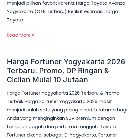
menjadi pilihan favorit karena: Harga Toyota Avanza
Yogyakarta (OTR Terbaru) Berikut estimasi harga
Toyota
Read More »
Harga Fortuner Yogyakarta 2026
Harga
Fortuner
Terbaru: Promo, DP Ringan &
Yogyakarta
Cicilan Mulai 10 Jutaan
2026
Harga Fortuner Yogyakarta 2026 Terbaru & Promo
Terbaru:
Terbaik Harga Fortuner Yogyakarta 2026 masih
Promo,
menjadi salah satu yang paling dicari, terutama bagi
DP
Anda yang menginginkan SUV premium dengan
Ringan
tampilan gagah dan performa tangguh. Toyota
&
Fortuner dikenal sebagai: Di Yogyakarta, Fortuner
Cicilan