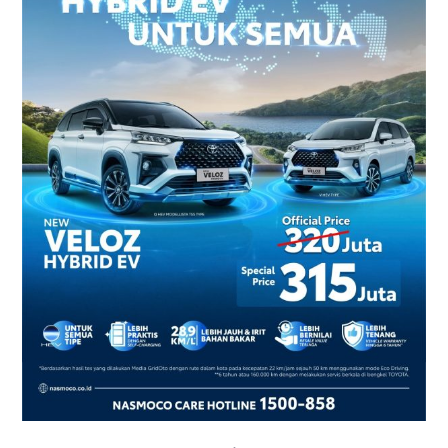
2026
–
Harga
dan
Promo
Terbaru
di
Yogyakarta