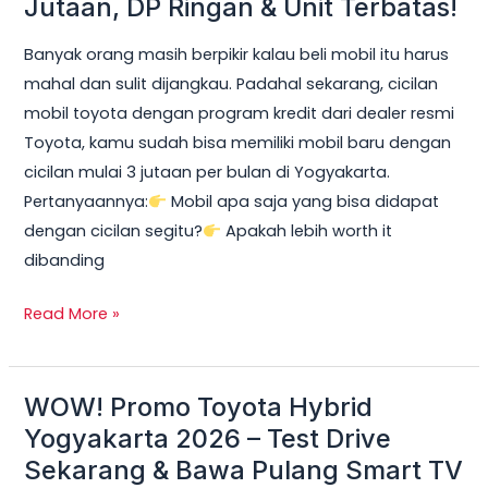
Jutaan, DP Ringan & Unit Terbatas!
Yogyakarta
Banyak orang masih berpikir kalau beli mobil itu harus
2026:
mahal dan sulit dijangkau. Padahal sekarang, cicilan
Cicilan
mobil toyota dengan program kredit dari dealer resmi
mobil
Toyota, kamu sudah bisa memiliki mobil baru dengan
toyota
cicilan mulai 3 jutaan per bulan di Yogyakarta.
Mulai
Pertanyaannya:
Mobil apa saja yang bisa didapat
3
dengan cicilan segitu?
Apakah lebih worth it
Jutaan,
dibanding
DP
Ringan
Read More »
&
Unit
Terbatas!
WOW! Promo Toyota Hybrid
WOW!
Promo
Yogyakarta 2026 – Test Drive
Toyota
Sekarang & Bawa Pulang Smart TV