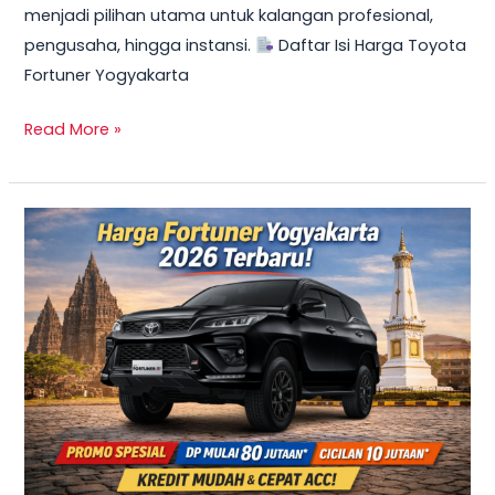
menjadi pilihan utama untuk kalangan profesional,
Mulai
pengusaha, hingga instansi.
Daftar Isi Harga Toyota
10
Fortuner Yogyakarta
Jutaan
Read More »
TERBARU
2026!
Harga
Innova
Reborn
Diesel
Yogyakarta
–
Promo
DP