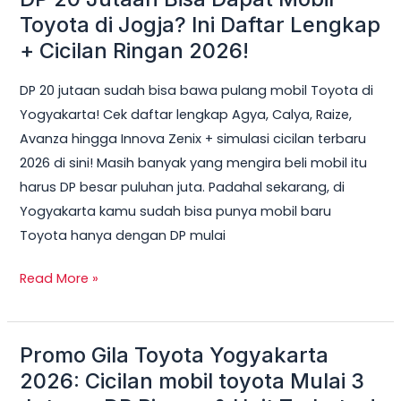
20
Toyota di Jogja? Ini Daftar Lengkap
Jutaan
+ Cicilan Ringan 2026!
Bisa
DP 20 jutaan sudah bisa bawa pulang mobil Toyota di
Dapat
Yogyakarta! Cek daftar lengkap Agya, Calya, Raize,
Mobil
Avanza hingga Innova Zenix + simulasi cicilan terbaru
Toyota
2026 di sini! Masih banyak yang mengira beli mobil itu
di
harus DP besar puluhan juta. Padahal sekarang, di
Jogja?
Yogyakarta kamu sudah bisa punya mobil baru
Ini
Toyota hanya dengan DP mulai
Daftar
Lengkap
Read More »
+
Cicilan
Ringan
Promo Gila Toyota Yogyakarta
Promo
2026!
Gila
2026: Cicilan mobil toyota Mulai 3
Toyota