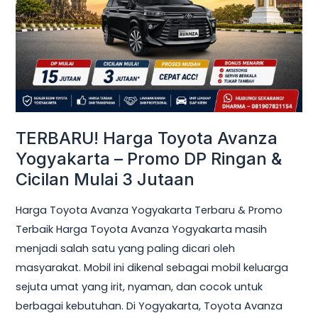
Yogyakarta
–
Promo
DP
Ringan
&
Cicilan
TERBARU! Harga Toyota Avanza
Mulai
Yogyakarta – Promo DP Ringan &
3
Cicilan Mulai 3 Jutaan
Jutaan
Harga Toyota Avanza Yogyakarta Terbaru & Promo
Terbaik Harga Toyota Avanza Yogyakarta masih
menjadi salah satu yang paling dicari oleh
masyarakat. Mobil ini dikenal sebagai mobil keluarga
sejuta umat yang irit, nyaman, dan cocok untuk
berbagai kebutuhan. Di Yogyakarta, Toyota Avanza