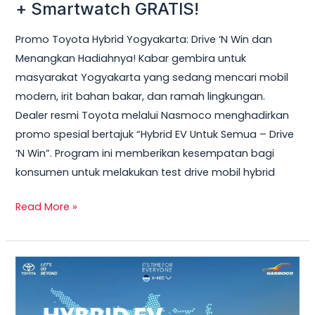
Hybrid
+ Smartwatch GRATIS!
Yogyakarta
Promo Toyota Hybrid Yogyakarta: Drive ‘N Win dan
2026
Menangkan Hadiahnya! Kabar gembira untuk
–
masyarakat Yogyakarta yang sedang mencari mobil
Test
modern, irit bahan bakar, dan ramah lingkungan.
Drive
Dealer resmi Toyota melalui Nasmoco menghadirkan
Sekarang
promo spesial bertajuk “Hybrid EV Untuk Semua – Drive
&
‘N Win”. Program ini memberikan kesempatan bagi
Bawa
konsumen untuk melakukan test drive mobil hybrid
Pulang
Smart
Read More »
TV
+
Smartwatch
Toyota
GRATIS!
Veloz
Hybrid