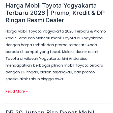
Harga Mobil Toyota Yogyakarta
Harga
Mobil
Terbaru 2026 | Promo, Kredit & DP
Toyota
Ringan Resmi Dealer
Yogyakarta
Harga Mobil Toyota Yogyakarta 2026 Terbaru & Promo
Terbaru
Kredit Termurah Mencari mobil Toyota di Yogyakarta
2026
dengan harga terbaik dan promo terbesar? Anda
|
berada di tempat yang tepat. Melalui dealer resmi
Promo,
Toyota di wilayah Yogyakarta, kini Anda bisa
Kredit
mendapatkan berbagai pilihan mobil Toyota terbaru
&
dengan DP ringan, cicilan terjangkau, dan promo
DP
spesial akhir tahun hingga awal
Ringan
Resmi
Read More »
Dealer
DP 20 Jutaan Bisa Dapat Mobil
DP