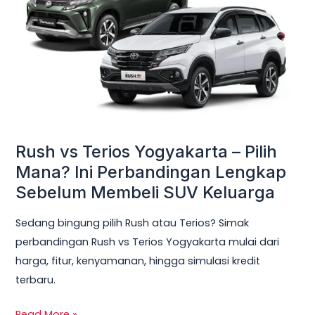
Yogyakarta
–
Pilih
Mana?
Ini
Perbandingan
Lengkap
Sebelum
Rush vs Terios Yogyakarta – Pilih
Membeli
Mana? Ini Perbandingan Lengkap
SUV
Sebelum Membeli SUV Keluarga
Keluarga
Sedang bingung pilih Rush atau Terios? Simak
perbandingan Rush vs Terios Yogyakarta mulai dari
harga, fitur, kenyamanan, hingga simulasi kredit
terbaru.
Read More »