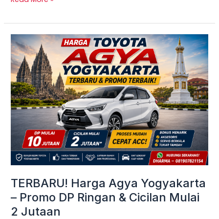
TERBARU!
Harga
Agya
Yogyakarta
–
Promo
DP
Ringan
&
Cicilan
Mulai
TERBARU! Harga Agya Yogyakarta
2
– Promo DP Ringan & Cicilan Mulai
Jutaan
2 Jutaan