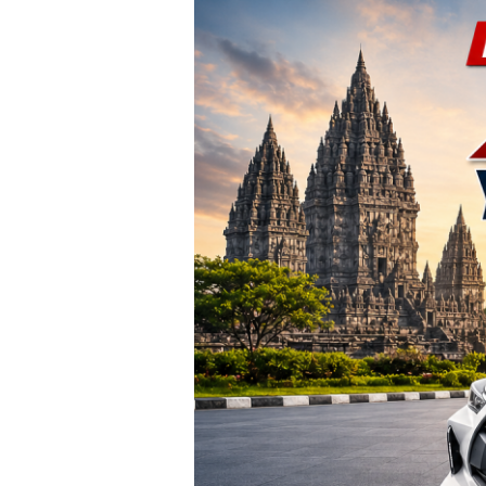
TERBARU!
Harga
Agya
Yogyakarta
–
Promo
DP
Ringan
&
Cicilan
Mulai
2
Jutaan