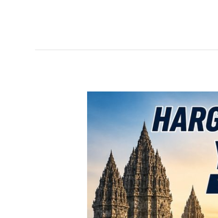
TERBARU!
Harga
Toyota
Avanza
Yogyakarta
–
Promo
DP
Ringan