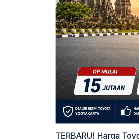
&
Cicilan
Mulai
3
Jutaan
TERBARU! Harga Toyot