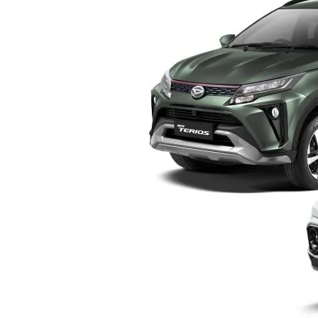
Yogyakarta
–
Pilih
Mana?
Ini
Perbandingan
Lengkap
Sebelum
Membeli
SUV
Keluarga