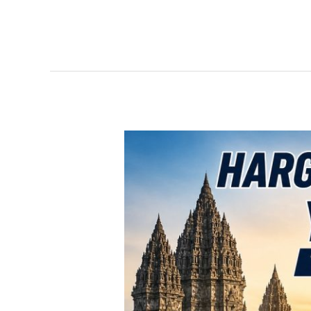
TERBARU!
Harga
Toyota
Avanza
Yogyakarta
–
Promo
DP
Ringan