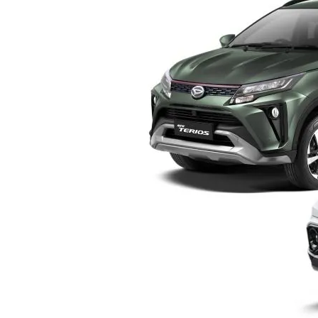
Yogyakarta
–
Pilih
Mana?
Ini
Perbandingan
Lengkap
Sebelum
Membeli
SUV
Keluarga