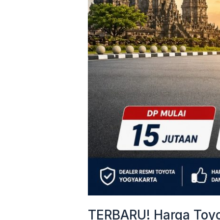
&
Cicilan
Mulai
3
Jutaan
TERBARU! Harga Toyot