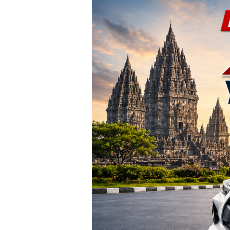
TERBARU!
Harga
Agya
Yogyakarta
–
Promo
DP
Ringan
&
Cicilan
Mulai
2
Jutaan