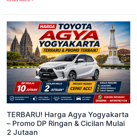
TERBARU!
Harga
Agya
Yogyakarta
–
Promo
DP
Ringan
&
Cicilan
Mulai
TERBARU! Harga Agya Yogyakarta
2
– Promo DP Ringan & Cicilan Mulai
Jutaan
2 Jutaan