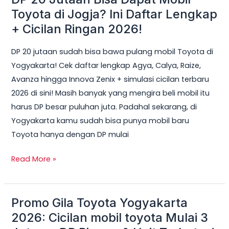
20
Toyota di Jogja? Ini Daftar Lengkap
Jutaan
+ Cicilan Ringan 2026!
Bisa
DP 20 jutaan sudah bisa bawa pulang mobil Toyota di
Dapat
Yogyakarta! Cek daftar lengkap Agya, Calya, Raize,
Mobil
Avanza hingga Innova Zenix + simulasi cicilan terbaru
Toyota
2026 di sini! Masih banyak yang mengira beli mobil itu
di
harus DP besar puluhan juta. Padahal sekarang, di
Jogja?
Yogyakarta kamu sudah bisa punya mobil baru
Ini
Toyota hanya dengan DP mulai
Daftar
Lengkap
Read More »
+
Cicilan
Ringan
Promo Gila Toyota Yogyakarta
Promo
2026!
Gila
2026: Cicilan mobil toyota Mulai 3
Toyota