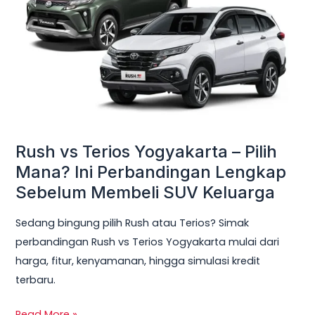
Yogyakarta
–
Pilih
Mana?
Ini
Perbandingan
Lengkap
Sebelum
Rush vs Terios Yogyakarta – Pilih
Membeli
Mana? Ini Perbandingan Lengkap
SUV
Sebelum Membeli SUV Keluarga
Keluarga
Sedang bingung pilih Rush atau Terios? Simak
perbandingan Rush vs Terios Yogyakarta mulai dari
harga, fitur, kenyamanan, hingga simulasi kredit
terbaru.
Read More »