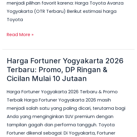
menjadi pilihan favorit karena: Harga Toyota Avanza
Yogyakarta (OTR Terbaru) Berikut estimasi harga
Toyota
Read More »
Harga Fortuner Yogyakarta 2026
Harga
Fortuner
Terbaru: Promo, DP Ringan &
Yogyakarta
Cicilan Mulai 10 Jutaan
2026
Harga Fortuner Yogyakarta 2026 Terbaru & Promo
Terbaru:
Terbaik Harga Fortuner Yogyakarta 2026 masih
Promo,
menjadi salah satu yang paling dicari, terutama bagi
DP
Anda yang menginginkan SUV premium dengan
Ringan
tampilan gagah dan performa tangguh. Toyota
&
Fortuner dikenal sebagai: Di Yogyakarta, Fortuner
Cicilan