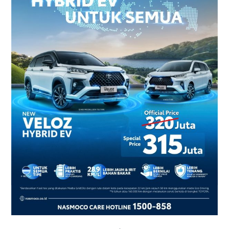
2026
–
Harga
dan
Promo
Terbaru
di
Yogyakarta