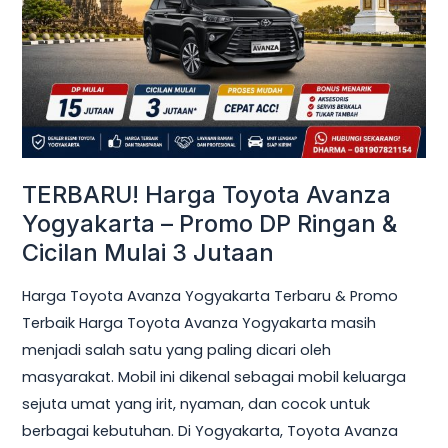
Yogyakarta
–
Promo
DP
Ringan
&
Cicilan
TERBARU! Harga Toyota Avanza
Mulai
Yogyakarta – Promo DP Ringan &
3
Cicilan Mulai 3 Jutaan
Jutaan
Harga Toyota Avanza Yogyakarta Terbaru & Promo
Terbaik Harga Toyota Avanza Yogyakarta masih
menjadi salah satu yang paling dicari oleh
masyarakat. Mobil ini dikenal sebagai mobil keluarga
sejuta umat yang irit, nyaman, dan cocok untuk
berbagai kebutuhan. Di Yogyakarta, Toyota Avanza