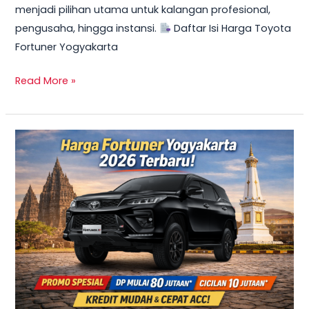
menjadi pilihan utama untuk kalangan profesional,
Mulai
pengusaha, hingga instansi.
Daftar Isi Harga Toyota
10
Fortuner Yogyakarta
Jutaan
Read More »
TERBARU
2026!
Harga
Innova
Reborn
Diesel
Yogyakarta
–
Promo
DP