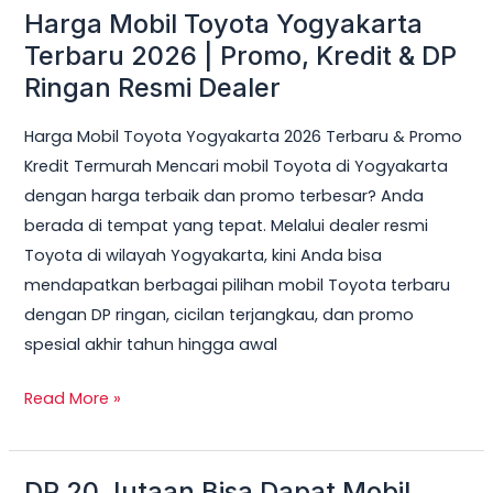
Harga Mobil Toyota Yogyakarta
Harga
Mobil
Terbaru 2026 | Promo, Kredit & DP
Toyota
Ringan Resmi Dealer
Yogyakarta
Harga Mobil Toyota Yogyakarta 2026 Terbaru & Promo
Terbaru
Kredit Termurah Mencari mobil Toyota di Yogyakarta
2026
dengan harga terbaik dan promo terbesar? Anda
|
berada di tempat yang tepat. Melalui dealer resmi
Promo,
Toyota di wilayah Yogyakarta, kini Anda bisa
Kredit
mendapatkan berbagai pilihan mobil Toyota terbaru
&
dengan DP ringan, cicilan terjangkau, dan promo
DP
spesial akhir tahun hingga awal
Ringan
Resmi
Read More »
Dealer
DP 20 Jutaan Bisa Dapat Mobil
DP