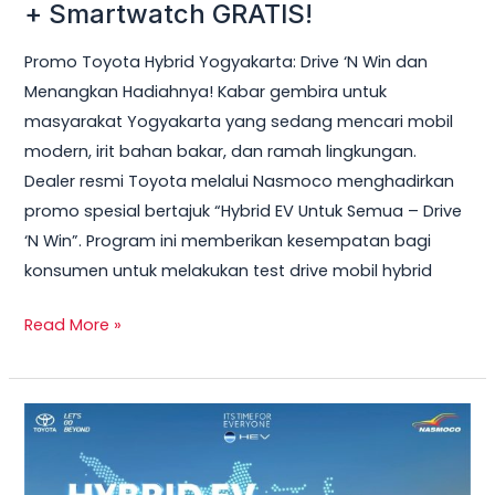
Hybrid
+ Smartwatch GRATIS!
Yogyakarta
Promo Toyota Hybrid Yogyakarta: Drive ‘N Win dan
2026
Menangkan Hadiahnya! Kabar gembira untuk
–
masyarakat Yogyakarta yang sedang mencari mobil
Test
modern, irit bahan bakar, dan ramah lingkungan.
Drive
Dealer resmi Toyota melalui Nasmoco menghadirkan
Sekarang
promo spesial bertajuk “Hybrid EV Untuk Semua – Drive
&
‘N Win”. Program ini memberikan kesempatan bagi
Bawa
konsumen untuk melakukan test drive mobil hybrid
Pulang
Smart
Read More »
TV
+
Smartwatch
Toyota
GRATIS!
Veloz
Hybrid