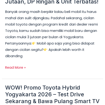
Jutaan, DP Ringan & Unit Terbatas!
Yogyakarta
Banyak orang masih berpikir kalau beli mobil itu harus
2026:
mahal dan sulit dijangkau. Padahal sekarang, cicilan
Cicilan
mobil toyota dengan program kredit dari dealer resmi
mobil
Toyota, kamu sudah bisa memiliki mobil baru dengan
toyota
cicilan mulai 3 jutaan per bulan di Yogyakarta.
Mulai
Pertanyaannya:
Mobil apa saja yang bisa didapat
3
dengan cicilan segitu?
Apakah lebih worth it
Jutaan,
dibanding
DP
Ringan
Read More »
&
Unit
Terbatas!
WOW! Promo Toyota Hybrid
WOW!
Promo
Yogyakarta 2026 – Test Drive
Toyota
Sekarang & Bawa Pulang Smart TV